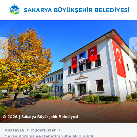
©
2026
| Sakarya Büyükşehir Belediyesi
Anasayfa
Müdürlükler
Çevre Koruma ve Denetim Şube Müdürlüğü