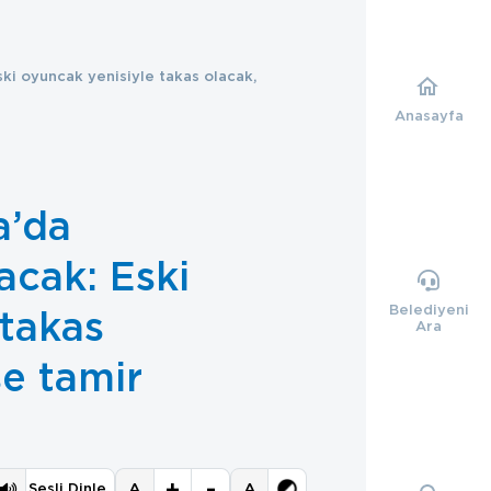
Eski oyuncak yenisiyle takas olacak,
Anasayfa
a’da
lacak: Eski
Belediyeni
 takas
Ara
se tamir
+
-
A
A
Sesli Dinle