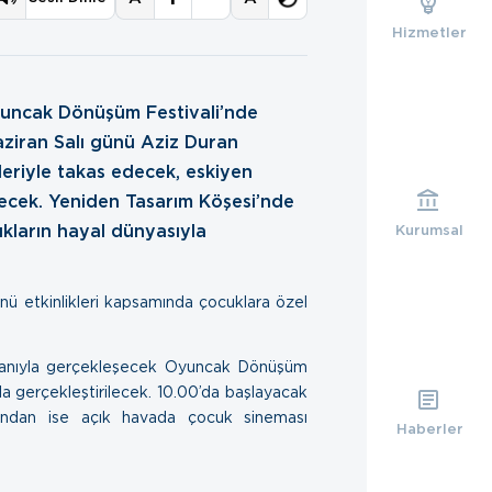
Hizmetler
yuncak Dönüşüm Festivali’nde
aziran Salı günü Aziz Duran
leriyle takas edecek, eskiyen
lecek. Yeniden Tasarım Köşesi’nde
ukların hayal dünyasıyla
Kurumsal
ü etkinlikleri kapsamında çocuklara özel
ganıyla gerçekleşecek Oyuncak Dönüşüm
da gerçekleştirilecek. 10.00’da başlayacak
dından ise açık havada çocuk sineması
Haberler