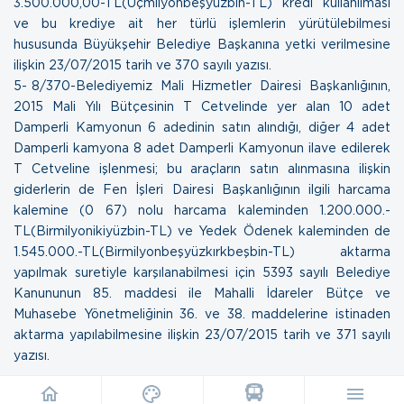
3.500.000,00-TL(Üçmilyonbeşyüzbin-TL) kredi kullanılması
ve bu krediye ait her türlü işlemlerin yürütülebilmesi
hususunda Büyükşehir Belediye Başkanına yetki verilmesine
ilişkin
23/07/2015 tarih ve 370 sayılı yazısı
.
5- 8/370-Belediyemiz Mali Hizmetler Dairesi Başkanlığının,
2015 Mali Yılı Bütçesinin T Cetvelinde yer alan 10 adet
Damperli Kamyonun 6 adedinin satın alındığı, diğer 4 adet
Damperli kamyona 8 adet Damperli Kamyonun ilave edilerek
T Cetveline işlenmesi; bu araçların satın alınmasına ilişkin
giderlerin de Fen İşleri Dairesi Başkanlığının ilgili harcama
kalemine (0 67) nolu harcama kaleminden 1.200.000.-
TL(Birmilyonikiyüzbin-TL) ve Yedek Ödenek kaleminden de
1.545.000.-TL(Birmilyonbeşyüzkırkbeşbin-TL) aktarma
yapılmak suretiyle karşılanabilmesi için 5393 sayılı Belediye
Kanununun 85. maddesi ile Mahalli İdareler Bütçe ve
Muhasebe Yönetmeliğinin 36. ve 38. maddelerine istinaden
aktarma yapılabilmesine ilişkin
23/07/2015 tarih ve 371 sayılı
yazısı
.