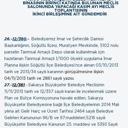
BİNASININ BİRİNCİ KATINDA BULUNAN MECLİS
SALONUNDA YAPACAĞI KASIM AYI MECLİS
TOPLANTISININ
İKİNCİ BİRLEŞİMİNE AİT
GÜNDEMDİR
26.-
12/360
.-
.
Belediyemiz İmar ve Şehircilik Dairesi
Başkanlığının, Söğütlü İlçesi, Muratyeri Mevkiinde, 5102 nolu
parselin Tarımsal Amaçlı Depo olarak kullanılmak için
hazırlanan Tarımsal Amaçlı 1/1000 ölçekli uygulama İmar
Planına ilişkin Söğütlü İlçe Belediyesi’nce alınan 03/10/2013
tarih ve 2013/34 sayılı kararının
görüşülmesine ilişkin
04/11/2013 tarih ve 2861 sayılı yazısı.
27.-
12/361
.-.
Sakarya Büyükşehir Belediye Meclisinin
11/11/2013 tarih ve 12/357 sayılı kararı ile incelenmek üzere
Plan ve Bütçe Komisyonuna havale edilen, Sakarya
Büyükşehir Belediyesine bağlı İlçe Belediyelerinin 2014 Mali
yılına ait Gelir Harç ve Ücret Tarifesi 2464 sayılı Belediye
Gelirleri Kanununun 96/B ve 97.maddeleri,5216 sayılı
Büyükşehir Belediyesi Kanunun 25. maddesi ve 5393 Sayılı