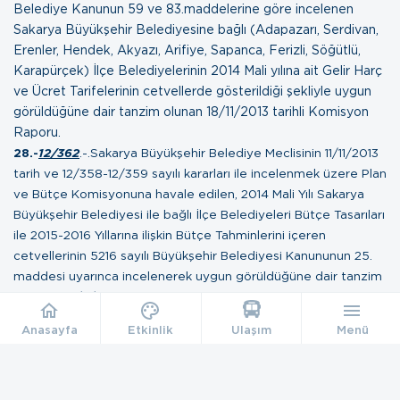
Belediye Kanunun 59 ve 83.maddelerine göre incelenen
Sakarya Büyükşehir Belediyesine bağlı (
Adapazarı
,
Serdivan
,
Erenler
,
Hendek
,
Akyazı
,
Arifiye
,
Sapanca
,
Ferizli
,
Söğütlü
,
Karapürçek
) İlçe Belediyelerinin 2014 Mali yılına ait Gelir Harç
ve Ücret Tarifelerinin cetvellerde gösterildiği şekliyle
uygun
görüldüğüne dair tanzim olunan
18/11/2013 tarihli Komisyon
Raporu
.
28.-
12/362
.-.
Sakarya Büyükşehir Belediye Meclisinin 11/11/2013
tarih ve 12/358-12/359 sayılı kararları ile incelenmek üzere Plan
ve Bütçe Komisyonuna havale edilen, 2014 Mali Yılı Sakarya
Büyükşehir Belediyesi ile bağlı İlçe Belediyeleri Bütçe Tasarıları
ile 2015-2016 Yıllarına ilişkin Bütçe Tahminlerini içeren
cetvellerinin 5216 sayılı Büyükşehir Belediyesi Kanununun 25.
maddesi uyarınca incelenerek uygun görüldüğüne dair tanzim
olunan
20/11/2013 tarihli Komisyon raporu
.
Anasayfa
Etkinlik
Ulaşım
Menü