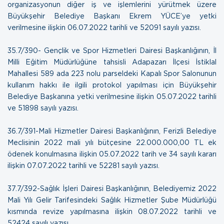
organizasyonun diğer iş ve işlemlerini yürütmek üzere
Büyükşehir Belediye Başkanı Ekrem YÜCE’ye yetki
verilmesine ilişkin
06.07.2022 tarihli ve 52091 sayılı yazısı.
35.7/390- Gençlik ve Spor Hizmetleri Dairesi Başkanlığının, İl
Milli Eğitim Müdürlüğüne tahsisli Adapazarı İlçesi İstiklal
Mahallesi 589 ada 223 nolu parseldeki Kapalı Spor Salonunun
kullanım hakkı ile ilgili protokol yapılması için Büyükşehir
Belediye Başkanına yetki verilmesine ilişkin
05.07.2022 tarihli
ve 51898 sayılı yazısı.
36.7/391-Mali Hizmetler Dairesi Başkanlığının, Ferizli Belediye
Meclisinin 2022 mali yılı bütçesine 22.000.000,00 TL ek
ödenek konulmasına ilişkin 05.07.2022 tarih ve 34 sayılı kararı
ilişkin
07.07.2022 tarihli ve 52281 sayılı yazısı.
37.7/392-Sağlık İşleri Dairesi Başkanlığının, Belediyemiz 2022
Mali Yılı Gelir Tarifesindeki Sağlık Hizmetler Şube Müdürlüğü
kısmında revize yapılmasına ilişkin
08.07.2022 tarihli ve
52424 sayılı yazısı.