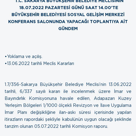
T.C. SAKARYA BÜYÜKŞEHİR BELEDİYE MECLİSİNİN
18.07.2022 PAZARTESİ GÜNÜ SAAT 14.00’TE
BÜYÜKŞEHİR BELEDİYESİ SOSYAL GELİŞİM MERKEZİ
KONFERANS SALONUNDA YAPACAĞI TOPLANTIYA AİT
GÜNDEM
•Yoklama ve açılış.
•
13.06.2022 tarihli Meclis Kararları
1.7/356-Sakarya Büyükşehir Belediye Meclisi’nin 13.06.2022
tarihli, 6/337 sayılı kararı ile incelenmek üzere İmar ve
Bayındırlık Komisyonuna havale edilen, Adapazarı Kuzey
Yerleşim Bölgeleri 1/1000 ölçekli Revizyon ve İlave Uygulama
İmar Planı değişikliğine ilan-askı süresi içerisinde yapılan
itirazların rapordaki şekliyle kabulünün uygun olacağı şeklinde
tanzim olunan
05.07.2022 tarihli Komisyon raporu.