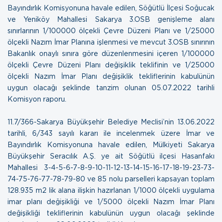
Bayındırlık Komisyonuna havale edilen, Söğütlü İlçesi Soğucak
ve Yeniköy Mahallesi Sakarya 3.OSB genişleme alanı
sınırlarının 1/100000 ölçekli Çevre Düzeni Planı ve 1/25000
ölçekli Nazım İmar Planına işlenmesi ve mevcut 3.OSB sınırının
Bakanlık onaylı sınıra göre düzenlenmesini içeren 1/100000
ölçekli Çevre Düzeni Planı değişiklik teklifinin ve 1/25000
ölçekli Nazım İmar Planı değişiklik tekliflerinin kabulünün
uygun olacağı şeklinde tanzim olunan
05.07.2022 tarihli
Komisyon raporu.
11.7/366-Sakarya Büyükşehir Belediye Meclisi’nin 13.06.2022
tarihli, 6/343 sayılı kararı ile incelenmek üzere İmar ve
Bayındırlık Komisyonuna havale edilen, Mülkiyeti Sakarya
Büyükşehir Seracılık A.Ş. ye ait Söğütlü ilçesi Hasanfakı
Mahallesi 3-4-5-6-7-8-9-10-11-12-13-14-15-16-17-18-19-23-73-
74-75-76-77-78-79-80 ve 85 nolu parselleri kapsayan toplam
128.935 m2 lik alana ilişkin hazırlanan 1/1000 ölçekli uygulama
imar planı değişikliği ve 1/5000 ölçekli Nazım İmar Planı
değişikliği tekliflerinin kabulünün uygun olacağı şeklinde