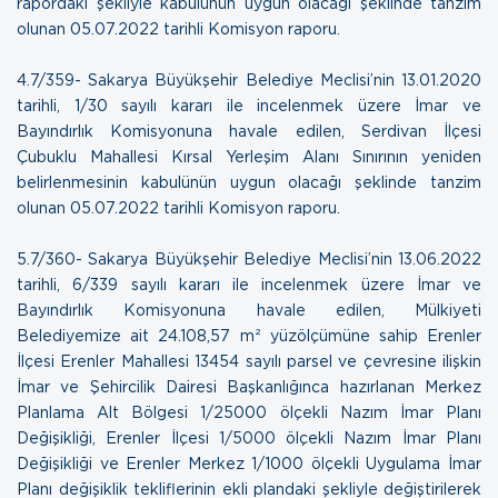
rapordaki şekliyle kabulünün uygun olacağı şeklinde tanzim
olunan
05.07.2022 tarihli Komisyon raporu.
4.7/359- Sakarya Büyükşehir Belediye Meclisi’nin 13.01.2020
tarihli, 1/30 sayılı kararı ile incelenmek üzere İmar ve
Bayındırlık Komisyonuna havale edilen, Serdivan İlçesi
Çubuklu Mahallesi Kırsal Yerleşim Alanı Sınırının yeniden
belirlenmesinin kabulünün uygun olacağı şeklinde tanzim
olunan
05.07.2022 tarihli Komisyon raporu.
5.7/360- Sakarya Büyükşehir Belediye Meclisi’nin 13.06.2022
tarihli, 6/339 sayılı kararı ile incelenmek üzere İmar ve
Bayındırlık Komisyonuna havale edilen, Mülkiyeti
Belediyemize ait 24.108,57 m² yüzölçümüne sahip Erenler
İlçesi Erenler Mahallesi 13454 sayılı parsel ve çevresine ilişkin
İmar ve Şehircilik Dairesi Başkanlığınca hazırlanan Merkez
Planlama Alt Bölgesi 1/25000 ölçekli Nazım İmar Planı
Değişikliği, Erenler İlçesi 1/5000 ölçekli Nazım İmar Planı
Değişikliği ve Erenler Merkez 1/1000 ölçekli Uygulama İmar
Planı değişiklik tekliflerinin ekli plandaki şekliyle değiştirilerek