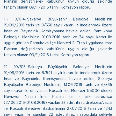
Planının değiştirilerek kabulünün uygun olduğu şeklinde
tanzim olunan
09/11/2016 tarihli Komisyon raporu
.
11- 10/614-.Sakarya Büyükşehir Belediye Meclisi’nin
19/09/2016 tarih ve 8/538 sayılı kararı ile incelenmek üzere
İmar ve Bayındırlık Komisyonuna havale edilen, Pamukova
Belediye Meclisi’nin 01.09.2016 tarih ve 34 sayılı kararı ile
uygun görülen Pamukova İlçe Merkezi 2. Etap Uygulama İmar
Planının değiştirilerek kabulünün uygun olduğu şeklinde
tanzim olunan
09/11/2016 tarihli Komisyon raporu
.
12- 10/615-.Sakarya Büyükşehir Belediye Meclisi’nin
19/09/2016 tarih ve 8/541 sayılı kararı ile incelenmek üzere
İmar ve Bayındırlık Komisyonuna havale edilen, Sakarya
Büyükşehir Belediye Meclisinin; 13.06.2016 tarih ve 6/365
sayılı kararı ile onaylanan Kocaali İlçe Merkezi 1/5000 ölçekli
Revizyon Nazım İmar Planına ilan - askı süresince
(27.06.2016-01.08.2016) yapılan 33 adet itiraz dilekçesi/yazısı
ile Kocaali Belediye Başkanlığının 27.07.2016 tarih ve 1243
sayılı yazısı ile sunulan 22 adet itirazın rapordaki şekliyle