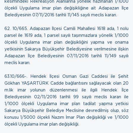
kesimindeki Rekreasyon Alanlarına yönelik hazırlanan 1/1000
ölçekli Uygulama imar plan değişikliğine ait Adapazarı İlçe
Belediyesinin
07/11/2016 tarihli 11/145 sayılı meclis kararı
.
62. 10/665. Adapazarı İlçesi Camili Mahallesi 1618 ada, 1 nolu
parsel ile 1619 ada, 1 parsel sayılı taşınmazlara yönelik 1/1000
ölçekli Uygulama imar plan değişikliğini yapma ve onama
yetkisinin Sakarya Büyükşehir Belediyesine verilmesine ilişkin
Adapazarı İlçe Belediyesinin
07/11/2016 tarihli 11/149 sayılı
meclis kararı
.
63.10/666-. Hendek İlçesi Osman Gazi Caddesi ile Şehit
Gökhan YAŞARTÜRK Cadde bağlantısını sağlayacak olan 20
m.lik imar yolunun düzenlenmesi ile ilgili Hendek İlçe
Belediyesinin 02/11/2016 tarihli 99 sayılı meclis kararı ile
1/1000 ölçekli Uygulama imar plan tadilat yapma yetkisi
Sakarya Büyükşehir Belediye Meclisine devredilmiş olup, söz
konusu
1/5000 ölçekli Nazım İmar Plan değişikliği ve 1/1000
ölçekli Uygulama imar plan değişikliği.