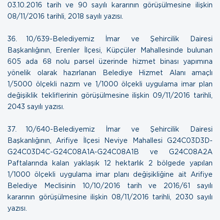
03.10.2016 tarih ve 90 sayılı kararının görüşülmesine ilişkin
08/11/2016 tarihli, 2018 sayılı yazısı.
36. 10/639-Belediyemiz İmar ve Şehircilik Dairesi
Başkanlığının, Erenler İlçesi, Küpçüler Mahallesinde bulunan
605 ada 68 nolu parsel üzerinde hizmet binası yapımına
yönelik olarak hazırlanan Belediye Hizmet Alanı amaçlı
1/5000 ölçekli nazım ve 1/1000 ölçekli uygulama imar plan
değişiklik tekliflerinin görüşülmesine ilişkin
09/11/2016 tarihli,
2043 sayılı yazısı
.
37. 10/640-Belediyemiz İmar ve Şehircilik Dairesi
Başkanlığının, Arifiye İlçesi Neviye Mahallesi G24C03D3D-
G24C03D4C-G24C08A1A-G24C08A1B ve G24C08A2A
Paftalarında kalan yaklaşık 12 hektarlık 2 bölgede yapılan
1/1000 ölçekli uygulama imar planı değişikliğine ait Arifiye
Belediye Meclisinin 10/10/2016 tarih ve 2016/61 sayılı
kararının görüşülmesine ilişkin
08/11/2016 tarihli, 2030 sayılı
yazısı
.