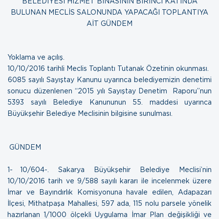
BELEDİYESİ HİZMET BİNASININ BİRİNCİ KATINDA
BULUNAN MECLİS SALONUNDA YAPACAĞI TOPLANTIYA
AİT GÜNDEM
Yoklama ve açılış.
10/10/2016 tarihli Meclis Toplantı Tutanak Özetinin
okunması.
6085 sayılı Sayıştay Kanunu uyarınca belediyemizin denetimi
sonucu düzenlenen
“2015 yılı Sayıştay Denetim Raporu”
nun
5393 sayılı Belediye Kanununun 55. maddesi uyarınca
Büyükşehir Belediye Meclisinin bilgisine sunulması.
GÜNDEM
1- 10/604-. Sakarya Büyükşehir Belediye Meclisi’nin
10/10/2016 tarih ve 9/588 sayılı kararı ile incelenmek üzere
İmar ve Bayındırlık Komisyonuna havale edilen, Adapazarı
İlçesi, Mithatpaşa Mahallesi, 597 ada, 115 nolu parsele yönelik
hazırlanan 1/1000 ölçekli Uygulama İmar Plan değişikliği ve