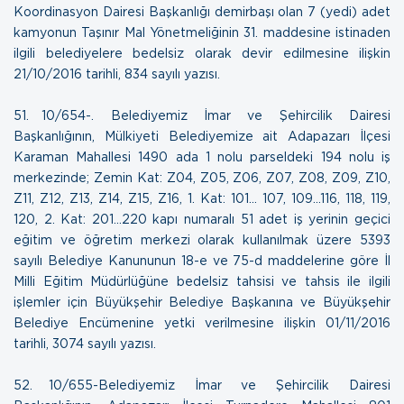
Koordinasyon Dairesi Başkanlığı demirbaşı olan 7 (yedi) adet
kamyonun Taşınır Mal Yönetmeliğinin 31. maddesine istinaden
ilgili belediyelere bedelsiz olarak devir edilmesine ilişkin
21/10/2016 tarihli, 834 sayılı yazısı.
51. 10/654-. Belediyemiz İmar ve Şehircilik Dairesi
Başkanlığının, Mülkiyeti Belediyemize ait Adapazarı İlçesi
Karaman Mahallesi 1490 ada 1 nolu parseldeki 194 nolu iş
merkezinde; Zemin Kat: Z04, Z05, Z06, Z07, Z08, Z09, Z10,
Z11, Z12, Z13, Z14, Z15, Z16, 1. Kat: 101… 107, 109…116, 118, 119,
120, 2. Kat: 201…220 kapı numaralı 51 adet iş yerinin geçici
eğitim ve öğretim merkezi olarak kullanılmak üzere 5393
sayılı Belediye Kanununun 18-e ve 75-d maddelerine göre İl
Milli Eğitim Müdürlüğüne bedelsiz tahsisi ve tahsis ile ilgili
işlemler için Büyükşehir Belediye Başkanına ve Büyükşehir
Belediye Encümenine yetki verilmesine ilişkin
01/11/2016
tarihli, 3074 sayılı yazısı.
52. 10/655-Belediyemiz İmar ve Şehircilik Dairesi