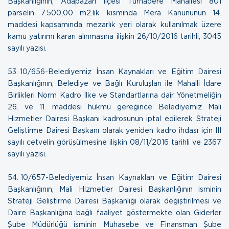
Başkanlığının, Adapazarı İlçesi Turnadere Mahallesi 801
parselin 7.500,00 m2.lik kısmında Mera Kanununun 14.
maddesi kapsamında mezarlık yeri olarak kullanılmak üzere
kamu yatırımı kararı alınmasına ilişkin
26/10/2016 tarihli, 3045
sayılı yazısı.
53. 10/656-Belediyemiz İnsan Kaynakları ve Eğitim Dairesi
Başkanlığının, Belediye ve Bağlı Kuruluşları ile Mahalli İdare
Birlikleri Norm Kadro İlke ve Standartlarına dair Yönetmeliğin
26. ve 11. maddesi hükmü gereğince Belediyemiz Mali
Hizmetler Dairesi Başkanı kadrosunun iptal edilerek Strateji
Geliştirme Dairesi Başkanı olarak yeniden kadro ihdası için III
sayılı cetvelin görüşülmesine ilişkin
08/11/2016 tarihli ve 2367
sayılı yazısı.
54. 10/657-Belediyemiz İnsan Kaynakları ve Eğitim Dairesi
Başkanlığının, Mali Hizmetler Dairesi Başkanlığının isminin
Strateji Geliştirme Dairesi Başkanlığı olarak değiştirilmesi ve
Daire Başkanlığına bağlı faaliyet göstermekte olan Giderler
Şube Müdürlüğü isminin Muhasebe ve Finansman Şube