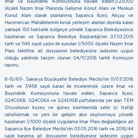
İmar ve Bayındırlık Komisyonuna havale edilen,1/25000
ölçekli Nazım İmar Planında Gelişme Konut Alanı ve Meskun
Konut Alanı olarak planlanmış Sapanca İlçesi, Akçay ve
Hacımercan Mahallelerinin kırsal yerleşim alanları dışında kalan
yaklaşık 150 hektarlık bölgeye yönelik Sapanca Belediyesince
hazırlanan ve Sapanca Belediye Başkanlığı’nın 07.03.2015
tarih ve 1145 sayılı yazısı ile sunulan 1/5000 ölçekli Nazım İmar
Planı teklifine ait dosyasının belediyesine iadesinin uygun
olduğu şeklinde tanzim olunan
04/11/2016 tarihli Komisyon
raporu
.
8- 10/611-. Sakarya Büyükşehir Belediye Meclisi’nin 11/07/2016
tarih ve 7/458 sayılı kararı ile incelenmek üzere İmar ve
Bayındırlık Komisyonuna havale edilen, Sapanca İlçesi,
G24C06B, G24C06A ve G24D10B paftalarında yer alan TEM
Otoyolunun kuzey ve güney kısımlarında şehir içi trafiği
rahatlatmak ve yeni bir gelişim aksı oluşturmaya yönelik
hazırlanan 1/1000 ölçekli Uygulama İmar Planı değişikliğine ait
Sapanca İlçe Belediye Meclisi’nin 03.05.2016 tarih ve 2016/44
sayılı kararına ait dosyasının belediyesine iadesinin uygun