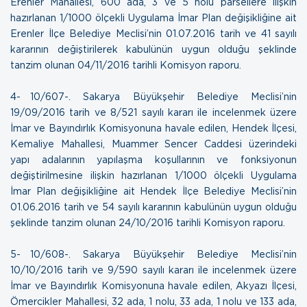
Erenler Mahallesi, 600 ada, 3 ve 5 nolu parsellere ilişkin
hazırlanan 1/1000 ölçekli Uygulama İmar Plan değişikliğine ait
Erenler İlçe Belediye Meclisi’nin 01.07.2016 tarih ve 41 sayılı
kararının değiştirilerek kabulünün uygun olduğu şeklinde
tanzim olunan 04/11/2016 tarihli Komisyon raporu.
4- 10/607-. Sakarya Büyükşehir Belediye Meclisi’nin
19/09/2016 tarih ve 8/521 sayılı kararı ile incelenmek üzere
İmar ve Bayındırlık Komisyonuna havale edilen, Hendek İlçesi,
Kemaliye Mahallesi, Muammer Sencer Caddesi üzerindeki
yapı adalarının yapılaşma koşullarının ve fonksiyonun
değiştirilmesine ilişkin hazırlanan 1/1000 ölçekli Uygulama
İmar Plan değişikliğine ait Hendek İlçe Belediye Meclisi’nin
01.06.2016 tarih ve 54 sayılı kararının kabulünün uygun olduğu
şeklinde tanzim olunan
24/10/2016 tarihli Komisyon raporu
.
5- 10/608-. Sakarya Büyükşehir Belediye Meclisi’nin
10/10/2016 tarih ve 9/590 sayılı kararı ile incelenmek üzere
İmar ve Bayındırlık Komisyonuna havale edilen, Akyazı İlçesi,
Ömercikler Mahallesi, 32 ada, 1 nolu, 33 ada, 1 nolu ve 133 ada,