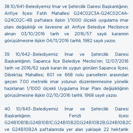
38. 10/641-Belediyemiz İmar ve Şehircilik Dairesi Başkanlığının,
Arifiye İlçesi Fatih Mahallesi G24C02C3A-G24C02C4A-
G24C02C-4B paftalara ilişkin 1/1000 ölçekli uygulama imar
planı değişikliği ve ilavesine ait Arifiye Belediye Meclisince
alınan 03/10/2016 tarih ve 2016/57 sayılı kararının
görüşülmesine ilişkin
04/11/2016 tarihli, 1982 sayılı yazısı
.
39. 10/642-.Belediyemiz İmar ve Şehircilik Dairesi
Başkanlığının, Sapanca İlçe Belediye Meclisi’nin; 12/07/2016
tarih ve 2016/62 sayılı kararı ile uygun görülen Sapanca İlçesi,
Dibektaş Mahallesi, 601 ve 668 nolu parsellerin arasından
geçen 7.00 metrelik imar yolunun düzenlenmesine yönelik
hazırlanan 1/1000 ölçekli Uygulama İmar Planı değişikliğinin
görüşülmesine ilişkin
02/10/2016 tarihli, 1968 sayılı yazısı
.
40. 10/643-.Belediyemiz İmar ve Şehircilik Dairesi
Başkanlığının, Ferizli ilçesi
G24B10B1B,G24B10B1C,G24B10B2D,G24B10B2B,G24B10B2C
ve G24B10B2A paftalarında yer alan yaklaşık 22 hektarlık