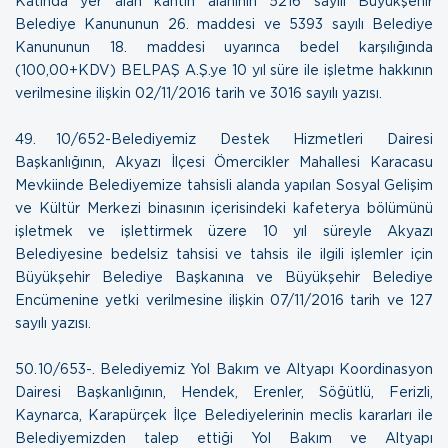
Katında yer alan kantin alanının 5216 sayılı Büyükşehir
Belediye Kanununun 26. maddesi ve 5393 sayılı Belediye
Kanununun 18. maddesi uyarınca bedel karşılığında
(100,00+KDV) BELPAŞ A.Ş.ye 10 yıl süre ile işletme hakkının
verilmesine ilişkin
02/11/2016 tarih ve 3016 sayılı yazısı.
49. 10/652-Belediyemiz Destek Hizmetleri Dairesi
Başkanlığının, Akyazı İlçesi Ömercikler Mahallesi Karacasu
Mevkiinde Belediyemize tahsisli alanda yapılan Sosyal Gelişim
ve Kültür Merkezi binasının içerisindeki kafeterya bölümünü
işletmek ve işlettirmek üzere 10 yıl süreyle Akyazı
Belediyesine bedelsiz tahsisi ve tahsis ile ilgili işlemler için
Büyükşehir Belediye Başkanına ve Büyükşehir Belediye
Encümenine yetki verilmesine ilişkin
07/11/2016 tarih ve 127
sayılı yazısı.
50. 10/653-. Belediyemiz Yol Bakım ve Altyapı Koordinasyon
Dairesi Başkanlığının, Hendek, Erenler, Söğütlü, Ferizli,
Kaynarca, Karapürçek İlçe Belediyelerinin meclis kararları ile
Belediyemizden talep ettiği Yol Bakım ve Altyapı