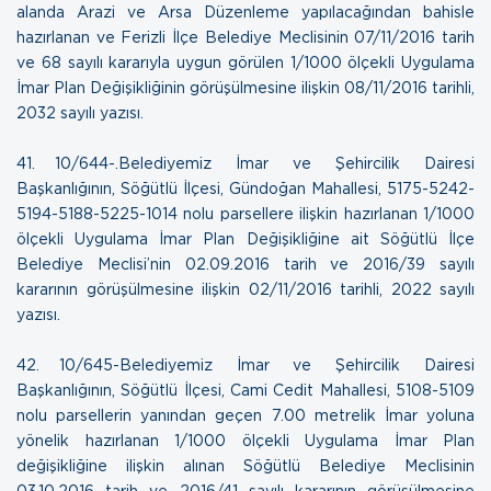
alanda Arazi ve Arsa Düzenleme yapılacağından bahisle
hazırlanan ve Ferizli İlçe Belediye Meclisinin 07/11/2016 tarih
ve 68 sayılı kararıyla uygun görülen 1/1000 ölçekli Uygulama
İmar Plan Değişikliğinin görüşülmesine ilişkin
08/11/2016 tarihli,
2032 sayılı yazısı
.
41. 10/644-.Belediyemiz İmar ve Şehircilik Dairesi
Başkanlığının, Söğütlü İlçesi, Gündoğan Mahallesi, 5175-5242-
5194-5188-5225-1014 nolu parsellere ilişkin hazırlanan 1/1000
ölçekli Uygulama İmar Plan Değişikliğine ait Söğütlü İlçe
Belediye Meclisi’nin 02.09.2016 tarih ve 2016/39 sayılı
kararının görüşülmesine ilişkin
02/11/2016 tarihli, 2022 sayılı
yazısı.
42. 10/645-Belediyemiz İmar ve Şehircilik Dairesi
Başkanlığının, Söğütlü İlçesi, Cami Cedit Mahallesi, 5108-5109
nolu parsellerin yanından geçen 7.00 metrelik İmar yoluna
yönelik hazırlanan 1/1000 ölçekli Uygulama İmar Plan
değişikliğine ilişkin alınan Söğütlü Belediye Meclisinin
03.10.2016 tarih ve 2016/41 sayılı kararının görüşülmesine