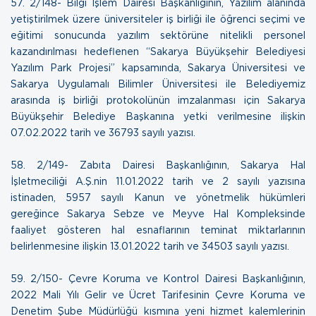
57.
2/148- Bilgi İşlem Dairesi Başkanlığının, Yazılım alanında
yetiştirilmek üzere üniversiteler iş birliği ile öğrenci seçimi ve
eğitimi sonucunda yazılım sektörüne nitelikli personel
kazandırılması hedeflenen “Sakarya Büyükşehir Belediyesi
Yazılım Park Projesi” kapsamında, Sakarya Üniversitesi ve
Sakarya Uygulamalı Bilimler Üniversitesi ile Belediyemiz
arasında iş birliği protokolünün imzalanması için Sakarya
Büyükşehir Belediye Başkanına yetki verilmesine ilişkin
07.02.2022 tarih ve 36793 sayılı yazısı
.
58.
2/149- Zabıta Dairesi Başkanlığının, Sakarya Hal
İşletmeciliği A.Ş.nin 11.01.2022 tarih ve 2 sayılı yazısına
istinaden, 5957 sayılı Kanun ve yönetmelik hükümleri
gereğince Sakarya Sebze ve Meyve Hal Kompleksinde
faaliyet gösteren hal esnaflarının teminat miktarlarının
belirlenmesine ilişkin
13.01.2022 tarih ve 34503 sayılı yazısı
.
59.
2/150- Çevre Koruma ve Kontrol Dairesi Başkanlığının,
2022 Mali Yılı Gelir ve Ücret Tarifesinin Çevre Koruma ve
Denetim Şube Müdürlüğü kısmına yeni hizmet kalemlerinin