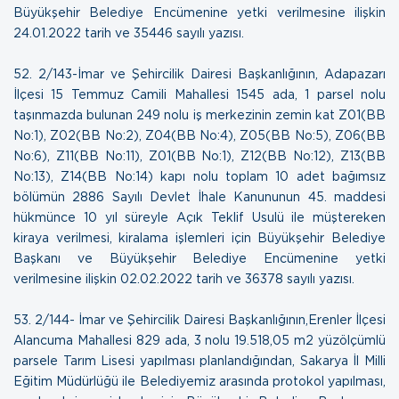
Büyükşehir Belediye Encümenine yetki verilmesine ilişkin
24.01.2022 tarih ve 35446 sayılı yazısı
.
52.
2/143-İmar ve Şehircilik Dairesi Başkanlığının, Adapazarı
İlçesi 15 Temmuz Camili Mahallesi 1545 ada, 1 parsel nolu
taşınmazda bulunan 249 nolu iş merkezinin zemin kat Z01(BB
No:1), Z02(BB No:2), Z04(BB No:4), Z05(BB No:5), Z06(BB
No:6), Z11(BB No:11), Z01(BB No:1), Z12(BB No:12), Z13(BB
No:13), Z14(BB No:14) kapı nolu toplam 10 adet bağımsız
bölümün 2886 Sayılı Devlet İhale Kanununun 45. maddesi
hükmünce 10 yıl süreyle Açık Teklif Usulü ile müştereken
kiraya verilmesi, kiralama işlemleri için Büyükşehir Belediye
Başkanı ve Büyükşehir Belediye Encümenine yetki
verilmesine ilişkin
02.02.2022 tarih ve 36378 sayılı yazısı
.
53.
2/144- İmar ve Şehircilik Dairesi Başkanlığının,Erenler İlçesi
Alancuma Mahallesi 829 ada, 3 nolu 19.518,05 m2 yüzölçümlü
parsele Tarım Lisesi yapılması planlandığından, Sakarya İl Milli
Eğitim Müdürlüğü ile Belediyemiz arasında protokol yapılması,