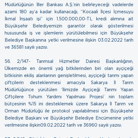
Müdürlüğünün İller Bankası A.Ş.’nin belirleyeceği vadelerde
azami 180 ay’a kadar kullanacağı, “Kocaali İlçesi İçmesuyu
İkmal İnşaatı işi” için 1.500.000,00-TL kredi alımına ait
Büyükşehir Belediyemizin garantör olarak gösterilmesi
hususunda iş ve işlemlerin yürütülebilmesi için Büyükşehir
Belediye Başkanına yetki verilmesine ilişkin
03.02.2022 tarih
ve 36581 sayılı yazısı.
56.
2/147- Tarımsal Hizmetler Dairesi Başkanlığının,
Ülkemizde en önemli yağ bitkilerinden biri olan ayçiçeği
bitkisinin ekiliş alanlarının genişletilmesi, ayçiçeği tarımı yapan
çiftçilerin desteklenmesi amacıyla Sakarya İl Tarım
Müdürlüğünce yürütülen ‘İlimizde Ayçiçeği Tarımı Yapan
Çiftçilere Tohum Yardımı Yapılması Projesi’ nin toplam
bütçesinin %15 ini desteklemek üzere Sakarya İl Tarım ve
Orman Müdürlüğü ile protokol yapılabilmesi için Büyükşehir
Belediye Başkanı ve Büyükşehir Belediye Encümenine yetki
verilmesine ilişkin
09.02.2022 tarih ve 36960 sayılı yazısı
.