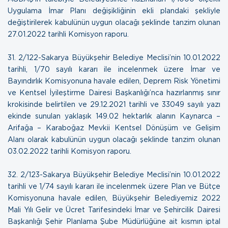
Uygulama İmar Planı değişikliğinin ekli plandaki şekliyle
değiştirilerek kabulünün uygun olacağı şeklinde tanzim olunan
27.01.2022 tarihli Komisyon raporu
.
31.
2/122-Sakarya Büyükşehir Belediye Meclisi’nin 10.01.2022
tarihli, 1/70 sayılı kararı ile incelenmek üzere İmar ve
Bayındırlık Komisyonuna havale edilen, Deprem Risk Yönetimi
ve Kentsel İyileştirme Dairesi Başkanlığı’nca hazırlanmış sınır
krokisinde belirtilen ve 29.12.2021 tarihli ve 33049 sayılı yazı
ekinde sunulan yaklaşık 149.02 hektarlık alanın Kaynarca –
Arifağa – Karaboğaz Mevkii Kentsel Dönüşüm ve Gelişim
Alanı olarak kabulünün uygun olacağı şeklinde tanzim olunan
03.02.2022 tarihli Komisyon raporu
.
32.
2/123-Sakarya Büyükşehir Belediye Meclisi’nin 10.01.2022
tarihli ve 1/74 sayılı kararı ile incelenmek üzere Plan ve Bütçe
Komisyonuna havale edilen, Büyükşehir Belediyemiz 2022
Mali Yılı Gelir ve Ücret Tarifesindeki İmar ve Şehircilik Dairesi
Başkanlığı Şehir Planlama Şube Müdürlüğüne ait kısmın iptal