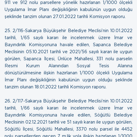
911 ve 912 nolu parsellere yönelik hazırlanan 1/1000 ölçekli
Uygulama İmar Planı değişikliğinin kabulünün uygun olduğu
şeklinde tanzim olunan
27.01.2022 tarihli Komisyon raporu
.
25.
2/116-Sakarya Büyükşehir Belediye Meclisi’nin 10.01.2022
tarihli, 1/65 sayılı kararı ile incelenmek üzere İmar ve
Bayındırlık Komisyonuna havale edilen, Sapanca Belediye
Meclisinin 05.10.2021 tarihli ve 2021/56 sayılı kararı ile uygun
görülen, Sapanca İlçesi, Ünlüce Mahallesi, 331 nolu parselin
Resmi Kurum Alanından Sosyal Tesis Alanına
dönüştürülmesine ilişkin hazırlanan 1/1000 ölçekli Uygulama
İmar Planı değişikliğinin kabulünün uygun olduğu şeklinde
tanzim olunan
18.01.2022 tarihli Komisyon raporu
.
26.
2/117-Sakarya Büyükşehir Belediye Meclisi’nin 10.01.2022
tarihli, 1/66 sayılı kararı ile incelenmek üzere İmar ve
Bayındırlık Komisyonuna havale edilen, Söğütlü Belediye
Meclisinin 02.12.2021 tarihli ve 51 sayılı kararı ile uygun görülen,
Söğütlü İlçesi, Söğütlü Mahallesi, 3370 nolu parsel ile 4452
nolu parsellerden geçen 7 m.lik yola ilişkin hazırlanan 1/1000