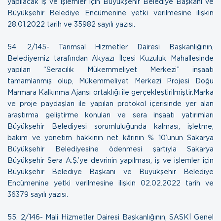
yapılacak iş ve işlemler için Büyükşehir Belediye Başkanı ve
Büyükşehir Belediye Encümenine yetki verilmesine ilişkin
28.01.2022 tarih ve 35982 sayılı yazısı.
54.
2/145- Tarımsal Hizmetler Dairesi Başkanlığının,
Belediyemiz tarafından Akyazı İlçesi Kuzuluk Mahallesinde
yapılan “Seracılık Mükemmeliyet Merkezi” inşaatı
tamamlanmış olup, Mükemmeliyet Merkezi Projesi Doğu
Marmara Kalkınma Ajansı ortaklığı ile gerçekleştirilmiştir.Marka
ve proje paydaşları ile yapılan protokol içerisinde yer alan
araştırma geliştirme konuları ve sera inşaatı yatırımları
Büyükşehir Belediyesi sorumluluğunda kalması, işletme,
bakım ve yönetim hakkının net kârının % 10’unun Sakarya
Büyükşehir Belediyesine ödenmesi şartıyla Sakarya
Büyükşehir Sera A.Ş.’ye devrinin yapılması, iş ve işlemler için
Büyükşehir Belediye Başkanı ve Büyükşehir Belediye
Encümenine yetki verilmesine ilişkin
02.02.2022 tarih ve
36379 sayılı yazısı
.
55.
2/146- Mali Hizmetler Dairesi Başkanlığının, SASKİ Genel