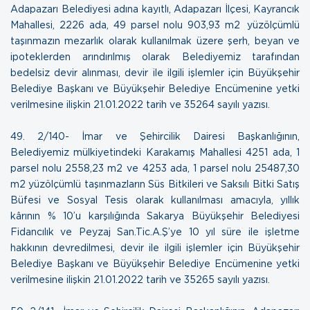
Adapazarı Belediyesi adına kayıtlı, Adapazarı İlçesi, Kayrancık
Mahallesi, 2226 ada, 49 parsel nolu 903,93 m2 yüzölçümlü
taşınmazın mezarlık olarak kullanılmak üzere şerh, beyan ve
ipoteklerden arındırılmış olarak Belediyemiz tarafından
bedelsiz devir alınması, devir ile ilgili işlemler için Büyükşehir
Belediye Başkanı ve Büyükşehir Belediye Encümenine yetki
verilmesine ilişkin
21.01.2022 tarih ve 35264 sayılı yazısı
.
49.
2/140- İmar ve Şehircilik Dairesi Başkanlığının,
Belediyemiz mülkiyetindeki Karakamış Mahallesi 4251 ada, 1
parsel nolu 2558,23 m2 ve 4253 ada, 1 parsel nolu 25487,30
m2 yüzölçümlü taşınmazların Süs Bitkileri ve Saksılı Bitki Satış
Büfesi ve Sosyal Tesis olarak kullanılması amacıyla, yıllık
kârının % 10’u karşılığında Sakarya Büyükşehir Belediyesi
Fidancılık ve Peyzaj San.Tic.A.Ş’ye 10 yıl süre ile işletme
hakkının devredilmesi, devir ile ilgili işlemler için Büyükşehir
Belediye Başkanı ve Büyükşehir Belediye Encümenine yetki
verilmesine ilişkin
21.01.2022 tarih ve 35265 sayılı yazısı.