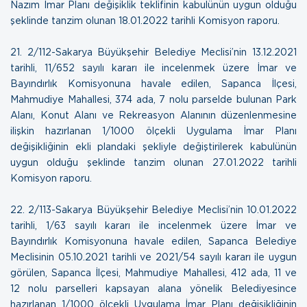
Nazım İmar Planı değişiklik teklifinin kabulünün uygun olduğu
şeklinde tanzim olunan
18.01.2022 tarihli Komisyon raporu
.
21.
2/112-Sakarya Büyükşehir Belediye Meclisi’nin 13.12.2021
tarihli, 11/652 sayılı kararı ile incelenmek üzere İmar ve
Bayındırlık Komisyonuna havale edilen, Sapanca İlçesi,
Mahmudiye Mahallesi, 374 ada, 7 nolu parselde bulunan Park
Alanı, Konut Alanı ve Rekreasyon Alanının düzenlenmesine
ilişkin hazırlanan 1/1000 ölçekli Uygulama İmar Planı
değişikliğinin ekli plandaki şekliyle değiştirilerek kabulünün
uygun olduğu şeklinde tanzim olunan
27.01.2022 tarihli
Komisyon raporu
.
22.
2/113-Sakarya Büyükşehir Belediye Meclisi’nin 10.01.2022
tarihli, 1/63 sayılı kararı ile incelenmek üzere İmar ve
Bayındırlık Komisyonuna havale edilen, Sapanca Belediye
Meclisinin 05.10.2021 tarihli ve 2021/54 sayılı kararı ile uygun
görülen, Sapanca İlçesi, Mahmudiye Mahallesi, 412 ada, 11 ve
12 nolu parselleri kapsayan alana yönelik Belediyesince
hazırlanan 1/1000 ölçekli Uygulama İmar Planı değişikliğinin