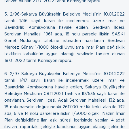
tanzim olunan
27.01.2022 tarihli Komisyon raporu
.
5.
2/96-Sakarya Büyükşehir Belediye Meclisi’nin 10.01.2022
tarihli, 1/46 sayılı kararı ile incelenmek üzere İmar ve
Bayındırlık Komisyonuna havale edilen, Serdivan İlçesi,
Serdivan Mahallesi 1961 ada, 18 nolu parsele ilişkin SASKİ
Genel Müdürlüğü talebine istinaden hazırlanan Serdivan
Merkez Güney 1/1000 ölçekli Uygulama İmar Planı değişiklik
teklifinin kabulünün uygun olacağı şeklinde tanzim olunan
18.01.2022 tarihli Komisyon raporu.
6.
2/97-Sakarya Büyükşehir Belediye Meclisi’nin 10.01.2022
tarihli, 1/47 sayılı kararı ile incelenmek üzere İmar ve
Bayındırlık Komisyonuna havale edilen, Sakarya Büyükşehir
Belediye Meclisinin 08.11.2021 tarih ve 10/535 sayılı kararı ile
onaylanan, Serdivan İlçesi, Adalı Serdivan Mahallesi, 132 ada,
18 nolu parselin doğusundaki 2617.00 m².lik terkli alan ile 132
ada, 6 ve 14 nolu parsellere ilişkin 1/5000 ölçekli Nazım İmar
Planı değişikliğine ilan askı süresi içerisinde yapılan 4 adet
itirazın rapordaki şekliyle kabulünün uygun olacağı şeklinde