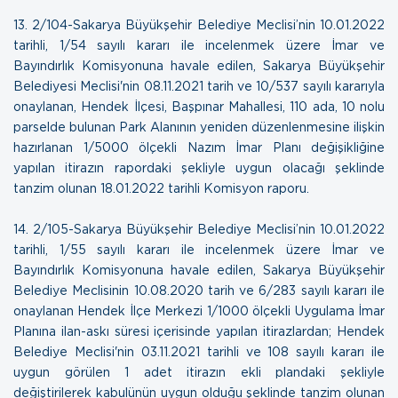
13.
2/104-Sakarya Büyükşehir Belediye Meclisi’nin 10.01.2022
tarihli, 1/54 sayılı kararı ile incelenmek üzere İmar ve
Bayındırlık Komisyonuna havale edilen, Sakarya Büyükşehir
Belediyesi Meclisi'nin 08.11.2021 tarih ve 10/537 sayılı kararıyla
onaylanan, Hendek İlçesi, Başpınar Mahallesi, 110 ada, 10 nolu
parselde bulunan Park Alanının yeniden düzenlenmesine ilişkin
hazırlanan 1/5000 ölçekli Nazım İmar Planı değişikliğine
yapılan itirazın rapordaki şekliyle uygun olacağı şeklinde
tanzim olunan
18.01.2022 tarihli Komisyon raporu
.
14.
2/105-Sakarya Büyükşehir Belediye Meclisi’nin 10.01.2022
tarihli, 1/55 sayılı kararı ile incelenmek üzere İmar ve
Bayındırlık Komisyonuna havale edilen, Sakarya Büyükşehir
Belediye Meclisinin 10.08.2020 tarih ve 6/283 sayılı kararı ile
onaylanan Hendek İlçe Merkezi 1/1000 ölçekli Uygulama İmar
Planına ilan-askı süresi içerisinde yapılan itirazlardan; Hendek
Belediye Meclisi'nin 03.11.2021 tarihli ve 108 sayılı kararı ile
uygun görülen 1 adet itirazın ekli plandaki şekliyle
değiştirilerek kabulünün uygun olduğu şeklinde tanzim olunan