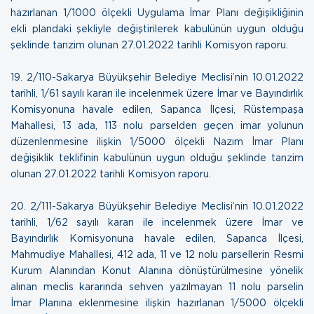
hazırlanan 1/1000 ölçekli Uygulama İmar Planı değişikliğinin
ekli plandaki şekliyle değiştirilerek kabulünün uygun olduğu
şeklinde tanzim olunan
27.01.2022 tarihli Komisyon raporu
.
19.
2/110-Sakarya Büyükşehir Belediye Meclisi’nin 10.01.2022
tarihli, 1/61 sayılı kararı ile incelenmek üzere İmar ve Bayındırlık
Komisyonuna havale edilen, Sapanca İlçesi, Rüstempaşa
Mahallesi, 13 ada, 113 nolu parselden geçen imar yolunun
düzenlenmesine ilişkin 1/5000 ölçekli Nazım İmar Planı
değişiklik teklifinin kabulünün uygun olduğu şeklinde tanzim
olunan
27.01.2022 tarihli Komisyon raporu
.
20.
2/111-Sakarya Büyükşehir Belediye Meclisi’nin 10.01.2022
tarihli, 1/62 sayılı kararı ile incelenmek üzere İmar ve
Bayındırlık Komisyonuna havale edilen, Sapanca İlçesi,
Mahmudiye Mahallesi, 412 ada, 11 ve 12 nolu parsellerin Resmi
Kurum Alanından Konut Alanına dönüştürülmesine yönelik
alınan meclis kararında sehven yazılmayan 11 nolu parselin
İmar Planına eklenmesine ilişkin hazırlanan 1/5000 ölçekli