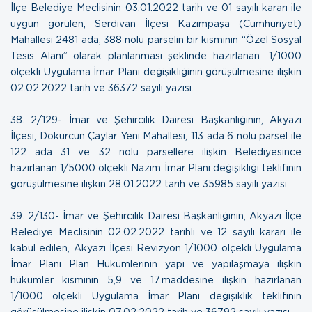
İlçe Belediye Meclisinin 03.01.2022 tarih ve 01 sayılı kararı ile
uygun görülen, Serdivan İlçesi Kazımpaşa (Cumhuriyet)
Mahallesi 2481 ada, 388 nolu parselin bir kısmının “Özel Sosyal
Tesis Alanı” olarak planlanması şeklinde hazırlanan 1/1000
ölçekli Uygulama İmar Planı değişikliğinin görüşülmesine ilişkin
02.02.2022 tarih ve 36372 sayılı yazısı.
38.
2/129- İmar ve Şehircilik Dairesi Başkanlığının, Akyazı
İlçesi, Dokurcun Çaylar Yeni Mahallesi, 113 ada 6 nolu parsel ile
122 ada 31 ve 32 nolu parsellere ilişkin Belediyesince
hazırlanan 1/5000 ölçekli Nazım İmar Planı değişikliği teklifinin
görüşülmesine ilişkin
28.01.2022 tarih ve 35985 sayılı yazısı.
39.
2/130- İmar ve Şehircilik Dairesi Başkanlığının, Akyazı İlçe
Belediye Meclisinin 02.02.2022 tarihli ve 12 sayılı kararı ile
kabul edilen, Akyazı İlçesi Revizyon 1/1000 ölçekli Uygulama
İmar Planı Plan Hükümlerinin yapı ve yapılaşmaya ilişkin
hükümler kısmının 5,9 ve 17.maddesine ilişkin hazırlanan
1/1000 ölçekli Uygulama İmar Planı değişiklik teklifinin
görüşülmesine ilişkin
07.02.2022 tarih ve 36792 sayılı yazısı
.