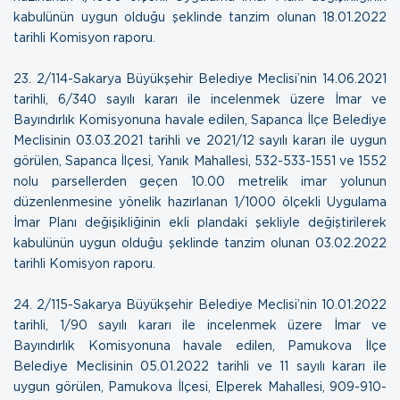
kabulünün uygun olduğu şeklinde tanzim olunan
18.01.2022
tarihli Komisyon raporu
.
23.
2/114-Sakarya Büyükşehir Belediye Meclisi’nin 14.06.2021
tarihli, 6/340 sayılı kararı ile incelenmek üzere İmar ve
Bayındırlık Komisyonuna havale edilen, Sapanca İlçe Belediye
Meclisinin 03.03.2021 tarihli ve 2021/12 sayılı kararı ile uygun
görülen, Sapanca İlçesi, Yanık Mahallesi, 532-533-1551 ve 1552
nolu parsellerden geçen 10.00 metrelik imar yolunun
düzenlenmesine yönelik hazırlanan 1/1000 ölçekli Uygulama
İmar Planı değişikliğinin ekli plandaki şekliyle değiştirilerek
kabulünün uygun olduğu şeklinde tanzim olunan
03.02.2022
tarihli Komisyon raporu
.
24.
2/115-Sakarya Büyükşehir Belediye Meclisi’nin 10.01.2022
tarihli, 1/90 sayılı kararı ile incelenmek üzere İmar ve
Bayındırlık Komisyonuna havale edilen, Pamukova İlçe
Belediye Meclisinin 05.01.2022 tarihli ve 11 sayılı kararı ile
uygun görülen, Pamukova İlçesi, Elperek Mahallesi, 909-910-