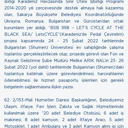
Birliği Karadeniz Havzasında Sınır Ötesi İşbirliği Programı
2014-2020 yılı çerçevesinde destek almaya hak kazanmış
olan, Sakarya Büyükşehir Belediyesi Koordinatörlüğünde
Ukrayna, Romanya, Bulgaristan ve Gürcistan’dan ortak
kurumların yer aldığı, “BSB 998 – LET’S CYCLE AT THE
BLACK SEA/ LetsCYCLE”(Karadeniz’de Pedal Çevirelim)
projesi kapsamında 24 - 25 Şubat 2022 tarihlerinde
Bulgaristan (Shumen) Üniversitesi ev sahipliğinde çalışma
toplantısı gerçekleştirilecek olup, projede görevli olan Fon ve
Kaynak Geliştirme Şube Müdürü Melike ARIK NAL’ın 23- 26
Şubat 2022 (yol dahil) tarihlerinde Bulgaristan (Shumen)’daki
toplantıya katılmak üzere görevlendirilmesi, harcırahlarının
ödenebilmesi ile hizmet pasaportu işlemleri için gerekli
belgelerin sağlanmasına ilişkin
yazısı.
62. 2/153-Mali Hizmetler Dairesi Başkanlığının, Belediyemiz
Ulaşım, itfaiye, Fen İşleri, Zabıta ve Sağlık Hizmetlerinde
kullanılmak üzere “20 adet Belediye Otobüsü, 6 adet iş
makinesi, 8 adet kamyon, 2 adet İtfaiye Aracı, 5 adet
Motosiklet, 1 adet Ambulans ve 3 adet Kamyon alımı işi için