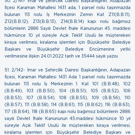
50.
2/141- İmar ve Şehircilik Dairesi Başkanlığının, Adapazarı
İlçesi Karaman Mahallesi 1431 ada, 1 parsel nolu taşınmazda
bulunan 113 nolu İş Merkezinin Zemin Kat Z11(B.B:11),
Z12(B.B:12), Z13(B.B:13), Z14(B.B:14) kapı nolu bağımsız
bölümlerin 2886 Sayılı Devlet İhale Kanununun 45. maddesi
hükmünce 10 yıl süreyle Açık Teklif Usulü ile müştereken
kiraya verilmesi, kiralama işlemleri için Büyükşehir Belediye
Başkanı ve Büyükşehir Belediye Encümenine yetki
verilmesine ilişkin
24.01.2022 tarih ve 35444 sayılı yazısı.
51.
2/142- İmar ve Şehircilik Dairesi Başkanlığının, Adapazarı
İlçesi, Karaman Mahallesi 1431 Ada 1 parsel nolu taşınmazda
bulunan 113 nolu İş Merkezinin 1. Kat 101 (B.B:48), 102
(B.B:49), 103 (B.B:50), 104 (B.B:51), 105 (B.B:52), 106
(B.B:53), 107 (B.B:54), 108 (B.B:55), 109 (B.B:56), 110
(B.B:57), 111 (B.B:58), 114 (B.B:61), 115 (B.B:62), 116 (B.B:63),
117 (B.B:64), 118 (B.B:65) kapı nolu bağımsız bölümlerin 2886
sayılı Devlet İhale Kanununun 45.maddesi hükmünce 10 yıl
süreyle Açık Teklif Usulü ile müştereken kiraya verilmesi,
kiralama işlemleri için Büyükşehir Belediye Başkanı ve