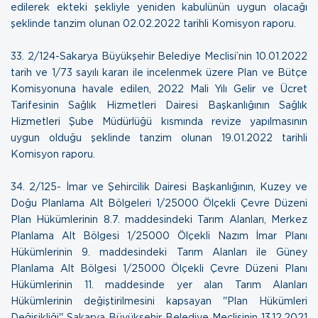
edilerek ekteki şekliyle yeniden kabulünün uygun olacağı
şeklinde tanzim olunan
02.02.2022 tarihli Komisyon raporu.
33.
2/124-Sakarya Büyükşehir Belediye Meclisi’nin 10.01.2022
tarih ve 1/73 sayılı kararı ile incelenmek üzere Plan ve Bütçe
Komisyonuna havale edilen, 2022 Mali Yılı Gelir ve Ücret
Tarifesinin Sağlık Hizmetleri Dairesi Başkanlığının Sağlık
Hizmetleri Şube Müdürlüğü kısmında revize yapılmasının
uygun olduğu şeklinde tanzim olunan
19.01.2022 tarihli
Komisyon raporu.
34.
2/125- İmar ve Şehircilik Dairesi Başkanlığının, Kuzey ve
Doğu Planlama Alt Bölgeleri 1/25000 Ölçekli Çevre Düzeni
Plan Hükümlerinin 8.7. maddesindeki Tarım Alanları, Merkez
Planlama Alt Bölgesi 1/25000 Ölçekli Nazım İmar Planı
Hükümlerinin 9. maddesindeki Tarım Alanları ile Güney
Planlama Alt Bölgesi 1/25000 Ölçekli Çevre Düzeni Planı
Hükümlerinin 11. maddesinde yer alan Tarım Alanları
Hükümlerinin değiştirilmesini kapsayan ''Plan Hükümleri
Değişikliği'' Sakarya Büyükşehir Belediye Meclisinin 13.12.2021