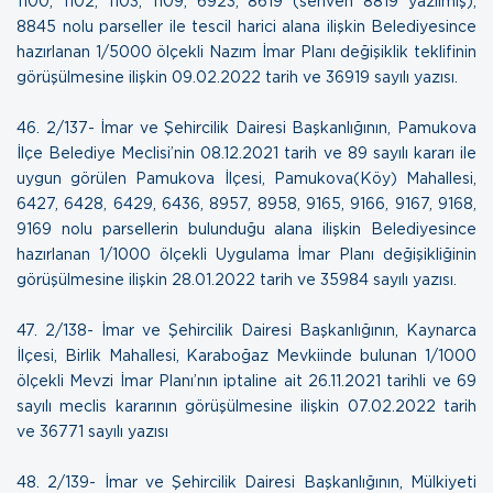
1100, 1102, 1103, 1109, 6923, 8619 (sehven 8819 yazılmış),
8845 nolu parseller ile tescil harici alana ilişkin Belediyesince
hazırlanan 1/5000 ölçekli Nazım İmar Planı değişiklik teklifinin
görüşülmesine ilişkin
09.02.2022 tarih ve 36919 sayılı yazısı
.
46.
2/137- İmar ve Şehircilik Dairesi Başkanlığının, Pamukova
İlçe Belediye Meclisi’nin 08.12.2021 tarih ve 89 sayılı kararı ile
uygun görülen Pamukova İlçesi, Pamukova(Köy) Mahallesi,
6427, 6428, 6429, 6436, 8957, 8958, 9165, 9166, 9167, 9168,
9169 nolu parsellerin bulunduğu alana ilişkin Belediyesince
hazırlanan 1/1000 ölçekli Uygulama İmar Planı değişikliğinin
görüşülmesine ilişkin
28.01.2022 tarih ve 35984 sayılı yazısı
.
47.
2/138- İmar ve Şehircilik Dairesi Başkanlığının, Kaynarca
İlçesi, Birlik Mahallesi, Karaboğaz Mevkiinde bulunan 1/1000
ölçekli Mevzi İmar Planı’nın iptaline ait 26.11.2021 tarihli ve 69
sayılı meclis kararının görüşülmesine ilişkin
07.02.2022 tarih
ve 36771 sayılı yazısı
48.
2/139- İmar ve Şehircilik Dairesi Başkanlığının, Mülkiyeti