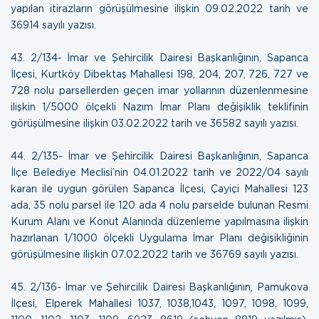
yapılan itirazların görüşülmesine ilişkin
09.02.2022 tarih ve
36914 sayılı yazısı
.
43.
2/134- İmar ve Şehircilik Dairesi Başkanlığının, Sapanca
İlçesi, Kurtköy Dibektaş Mahallesi 198, 204, 207, 726, 727 ve
728 nolu parsellerden geçen imar yollarının düzenlenmesine
ilişkin 1/5000 ölçekli Nazım İmar Planı değişiklik teklifinin
görüşülmesine ilişkin
03.02.2022 tarih ve 36582 sayılı yazısı.
44.
2/135- İmar ve Şehircilik Dairesi Başkanlığının, Sapanca
İlçe Belediye Meclisi’nin 04.01.2022 tarih ve 2022/04 sayılı
kararı ile uygun görülen Sapanca İlçesi, Çayiçi Mahallesi 123
ada, 35 nolu parsel ile 120 ada 4 nolu parselde bulunan Resmi
Kurum Alanı ve Konut Alanında düzenleme yapılmasına ilişkin
hazırlanan 1/1000 ölçekli Uygulama İmar Planı değişikliğinin
görüşülmesine ilişkin
07.02.2022 tarih ve 36769 sayılı yazısı
.
45.
2/136- İmar ve Şehircilik Dairesi Başkanlığının, Pamukova
İlçesi, Elperek Mahallesi 1037, 1038,1043, 1097, 1098, 1099,