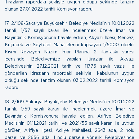
itirazların rapordaki şekliyle uygun olduğu şeklinde tanzim
olunan
27.01.2022 tarihli Komisyon raporu
.
17.
2/108-Sakarya Büyükşehir Belediye Meclisi’nin 10.01.2022
tarihli, 1/57 sayılı kararı ile incelenmek üzere İmar ve
Bayındırlık Komisyonuna havale edilen, Akyazı İlçesi, Merkez,
Küçücek ve Seyfeler Mahallelerini kapsayan 1/5000 ölçekli
Kısmi Revizyon Nazım İmar Planına 2. ilan-askı süresi
içerisinde Belediyemize yapılan itirazlar ile Akyazı
Belediyesinin 27.12.2021 tarih ve 11775 sayılı yazısı ile
gönderilen itirazların rapordaki şekliyle kabulünün uygun
olduğu şeklinde tanzim olunan
03.02.2022 tarihli Komisyon
raporu
.
18.
2/109-Sakarya Büyükşehir Belediye Meclisi’nin 10.01.2022
tarihli, 1/59 sayılı kararı ile incelenmek üzere İmar ve
Bayındırlık Komisyonuna havale edilen, Arifiye Belediye
Meclisinin 01.11.2021 tarihli ve 2021/55 sayılı kararı ile uygun
görülen, Arifiye İlçesi, Adliye Mahallesi, 2643 ada, 2 nolu
parsel ve 2656 ada, 1 nolu parsele yönelik Belediyesince