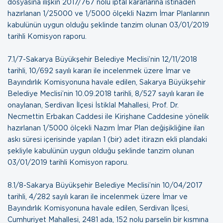
dosyasına ilişkin 2017/767 nolu iptal kararlarına istinaden
hazırlanan 1/25000 ve 1/5000 ölçekli Nazım İmar Planlarının
kabulünün uygun olduğu şeklinde tanzim olunan
03/01/2019
tarihli Komisyon raporu
.
7.1/7-Sakarya Büyükşehir Belediye Meclisi’nin 12/11/2018
tarihli, 10/692 sayılı kararı ile incelenmek üzere İmar ve
Bayındırlık Komisyonuna havale edilen, Sakarya Büyükşehir
Belediye Meclisi’nin 10.09.2018 tarihli, 8/527 sayılı kararı ile
onaylanan, Serdivan İlçesi İstiklal Mahallesi, Prof. Dr.
Necmettin Erbakan Caddesi ile Kirişhane Caddesine yönelik
hazırlanan 1/5000 ölçekli Nazım İmar Plan değişikliğine ilan
askı süresi içerisinde yapılan 1 (bir) adet itirazın ekli plandaki
şekliyle kabulünün uygun olduğu şeklinde tanzim olunan
03/01/2019 tarihli Komisyon raporu
.
8.1/8-Sakarya Büyükşehir Belediye Meclisi’nin 10/04/2017
tarihli, 4/282 sayılı kararı ile incelenmek üzere İmar ve
Bayındırlık Komisyonuna havale edilen, Serdivan İlçesi,
Cumhuriyet Mahallesi, 2481 ada, 152 nolu parselin bir kısmına