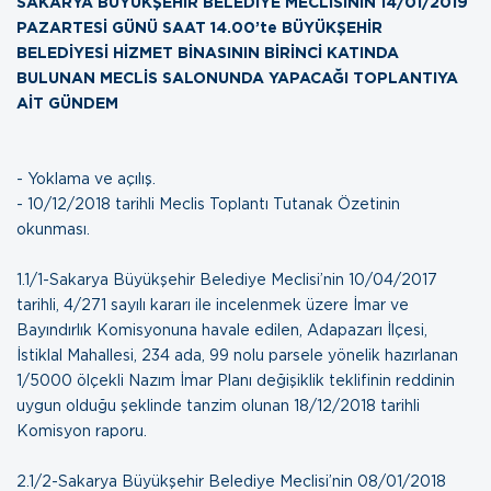
SAKARYA BÜYÜKŞEHİR BELEDİYE MECLİSİNİN 14/01/2019
PAZARTESİ GÜNÜ SAAT 14.00’te BÜYÜKŞEHİR
BELEDİYESİ HİZMET BİNASININ BİRİNCİ KATINDA
BULUNAN MECLİS SALONUNDA YAPACAĞI TOPLANTIYA
AİT GÜNDEM
- Yoklama ve açılış.
-
10/12/2018 tarihli Meclis Toplantı Tutanak Özetinin
okunması
.
1.1/1-Sakarya Büyükşehir Belediye Meclisi’nin 10/04/2017
tarihli, 4/271 sayılı kararı ile incelenmek üzere İmar ve
Bayındırlık Komisyonuna havale edilen, Adapazarı İlçesi,
İstiklal Mahallesi, 234 ada, 99 nolu parsele yönelik hazırlanan
1/5000 ölçekli Nazım İmar Planı değişiklik teklifinin reddinin
uygun olduğu şeklinde tanzim olunan
18/12/2018 tarihli
Komisyon raporu
.
2.1/2-Sakarya Büyükşehir Belediye Meclisi’nin 08/01/2018