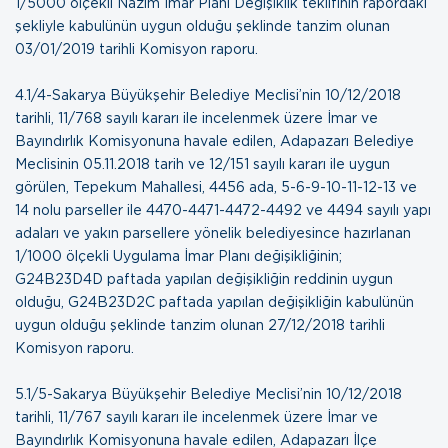
1/5000 ölçekli Nazım İmar Planı Değişiklik teklifinin rapordaki
şekliyle kabulünün uygun olduğu şeklinde tanzim olunan
03/01/2019 tarihli Komisyon raporu
.
4.1/4-Sakarya Büyükşehir Belediye Meclisi’nin 10/12/2018
tarihli, 11/768 sayılı kararı ile incelenmek üzere İmar ve
Bayındırlık Komisyonuna havale edilen, Adapazarı Belediye
Meclisinin 05.11.2018 tarih ve 12/151 sayılı kararı ile uygun
görülen, Tepekum Mahallesi, 4456 ada, 5-6-9-10-11-12-13 ve
14 nolu parseller ile 4470-4471-4472-4492 ve 4494 sayılı yapı
adaları ve yakın parsellere yönelik belediyesince hazırlanan
1/1000 ölçekli Uygulama İmar Planı değişikliğinin;
G24B23D4D paftada yapılan değişikliğin reddinin uygun
olduğu, G24B23D2C paftada yapılan değişikliğin kabulünün
uygun olduğu şeklinde tanzim olunan
27/12/2018 tarihli
Komisyon raporu
.
5.1/5-Sakarya Büyükşehir Belediye Meclisi’nin 10/12/2018
tarihli, 11/767 sayılı kararı ile incelenmek üzere İmar ve
Bayındırlık Komisyonuna havale edilen, Adapazarı İlçe