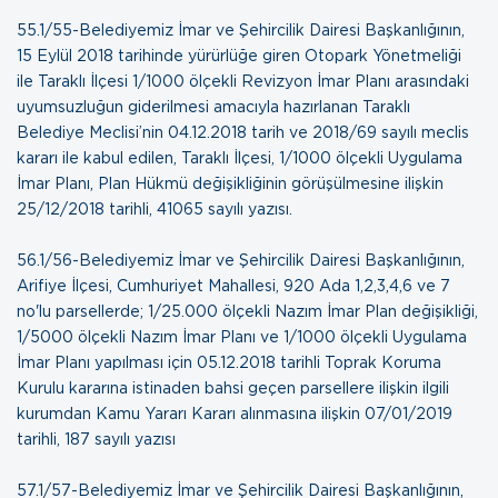
55.1/55-Belediyemiz İmar ve Şehircilik Dairesi Başkanlığının,
15 Eylül 2018 tarihinde yürürlüğe giren Otopark Yönetmeliği
ile Taraklı İlçesi 1/1000 ölçekli Revizyon İmar Planı arasındaki
uyumsuzluğun giderilmesi amacıyla hazırlanan Taraklı
Belediye Meclisi’nin 04.12.2018 tarih ve 2018/69 sayılı meclis
kararı ile kabul edilen, Taraklı İlçesi, 1/1000 ölçekli Uygulama
İmar Planı, Plan Hükmü değişikliğinin görüşülmesine ilişkin
25/12/2018 tarihli, 41065 sayılı yazısı
.
56.1/56-Belediyemiz İmar ve Şehircilik Dairesi Başkanlığının,
Arifiye İlçesi, Cumhuriyet Mahallesi, 920 Ada 1,2,3,4,6 ve 7
no'lu parsellerde; 1/25.000 ölçekli Nazım İmar Plan değişikliği,
1/5000 ölçekli Nazım İmar Planı ve 1/1000 ölçekli Uygulama
İmar Planı yapılması için 05.12.2018 tarihli Toprak Koruma
Kurulu kararına istinaden bahsi geçen parsellere ilişkin ilgili
kurumdan Kamu Yararı Kararı alınmasına ilişkin
07/01/2019
tarihli, 187 sayılı yazısı
57.1/57-Belediyemiz İmar ve Şehircilik Dairesi Başkanlığının,