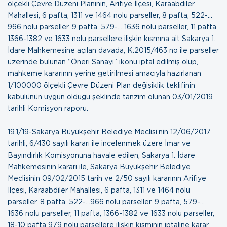
ölçekli Çevre Düzeni Planının, Arifiye İlçesi, Karaabdiler
Mahallesi, 6 pafta, 1311 ve 1464 nolu parseller, 8 pafta, 522-…
966 nolu parseller, 9 pafta, 579-… 1636 nolu parseller, 11 pafta,
1366-1382 ve 1633 nolu parsellere ilişkin kısmına ait Sakarya 1.
İdare Mahkemesine açılan davada, K:2015/463 no ile parseller
üzerinde bulunan “Öneri Sanayi” ikonu iptal edilmiş olup,
mahkeme kararının yerine getirilmesi amacıyla hazırlanan
1/100000 ölçekli Çevre Düzeni Plan değişiklik teklifinin
kabulünün uygun olduğu şeklinde tanzim olunan
03/01/2019
tarihli Komisyon raporu
.
19.1/19-Sakarya Büyükşehir Belediye Meclisi’nin 12/06/2017
tarihli, 6/430 sayılı kararı ile incelenmek üzere İmar ve
Bayındırlık Komisyonuna havale edilen, Sakarya 1. İdare
Mahkemesinin kararı ile, Sakarya Büyükşehir Belediye
Meclisinin 09/02/2015 tarih ve 2/50 sayılı kararının Arifiye
İlçesi, Karaabdiler Mahallesi, 6 pafta, 1311 ve 1464 nolu
parseller, 8 pafta, 522-…966 nolu parseller, 9 pafta, 579-…
1636 nolu parseller, 11 pafta, 1366-1382 ve 1633 nolu parseller,
18-10 pafta 979 nolu parsellere ilişkin kısmının iptaline karar