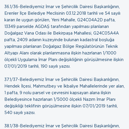
36.1/36-Belediyemiz İmar ve Şehircilik Dairesi Başkanlığının,
Erenler İlçe Belediye Meclisinin 03.12.2018 tarihli ve 54 sayılı
kararı ile uygun görülen, Yeni Mahalle, G24C04A2D pafta,
13349 parselde AGDAŞ tarafından yapılması planlanan
Doğalgaz Vana Odası ile Bekirpaşa Mahallesi, G24C05A4A
pafta, 2409 adanın kuzeyinde bulunan kadastral boşluğa
yapılması planlanan Doğalgaz Bölge Regülatörünün Teknik
Altyapı Alanı olarak planlanmasına ilişkin hazırlanan 1/1000
ölçekli Uygulama İmar Planı değişikliğinin görüşülmesine ilişkin
07/01/2019 tarihli, 190 sayılı yazısı
.
37.1/37-Belediyemiz İmar ve Şehircilik Dairesi Başkanlığının,
Hendek İlçesi, Mahmutbey ve İkbaliye Mahallelerinde yer alan,
1 pafta, 9 nolu parsel ve çevresini kapsayan alana ilişkin
Belediyesince hazırlanan 1/5000 ölçekli Nazım İmar Planı
değişikliği teklifinin görüşülmesine ilişkin
07/01/2019 tarihli,
540 sayılı yazısı
.
38.1/38-Belediyemiz İmar ve Şehircilik Dairesi Başkanlığının,