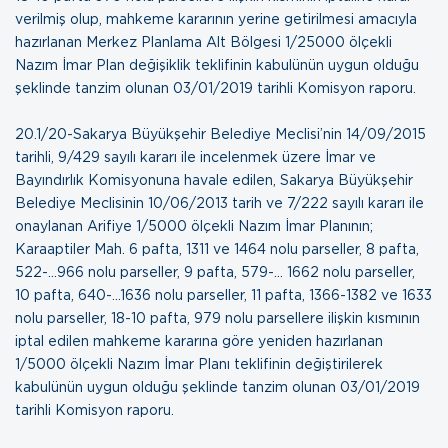
verilmiş olup, mahkeme kararının yerine getirilmesi amacıyla
hazırlanan Merkez Planlama Alt Bölgesi 1/25000 ölçekli
Nazım İmar Plan değişiklik teklifinin kabulünün uygun olduğu
şeklinde tanzim olunan
03/01/2019 tarihli Komisyon raporu
.
20.1/20-Sakarya Büyükşehir Belediye Meclisi’nin 14/09/2015
tarihli, 9/429 sayılı kararı ile incelenmek üzere İmar ve
Bayındırlık Komisyonuna havale edilen, Sakarya Büyükşehir
Belediye Meclisinin 10/06/2013 tarih ve 7/222 sayılı kararı ile
onaylanan Arifiye 1/5000 ölçekli Nazım İmar Planının;
Karaaptiler Mah. 6 pafta, 1311 ve 1464 nolu parseller, 8 pafta,
522-…966 nolu parseller, 9 pafta, 579-… 1662 nolu parseller,
10 pafta, 640-…1636 nolu parseller, 11 pafta, 1366-1382 ve 1633
nolu parseller, 18-10 pafta, 979 nolu parsellere ilişkin kısmının
iptal edilen mahkeme kararına göre yeniden hazırlanan
1/5000 ölçekli Nazım İmar Planı teklifinin değiştirilerek
kabulünün uygun olduğu şeklinde tanzim olunan
03/01/2019
tarihli Komisyon raporu
.