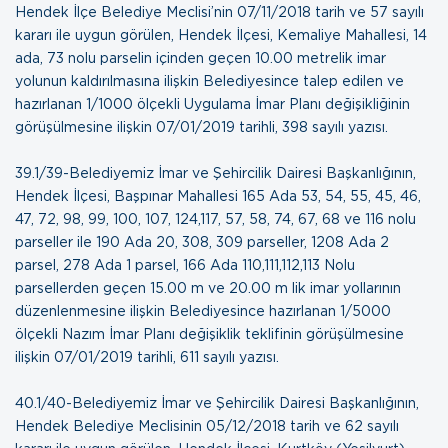
Hendek İlçe Belediye Meclisi’nin 07/11/2018 tarih ve 57 sayılı
kararı ile uygun görülen, Hendek İlçesi, Kemaliye Mahallesi, 14
ada, 73 nolu parselin içinden geçen 10.00 metrelik imar
yolunun kaldırılmasına ilişkin Belediyesince talep edilen ve
hazırlanan 1/1000 ölçekli Uygulama İmar Planı değişikliğinin
görüşülmesine ilişkin
07/01/2019 tarihli, 398 sayılı yazısı
.
39.1/39-Belediyemiz İmar ve Şehircilik Dairesi Başkanlığının,
Hendek İlçesi, Başpınar Mahallesi 165 Ada 53, 54, 55, 45, 46,
47, 72, 98, 99, 100, 107, 124,117, 57, 58, 74, 67, 68 ve 116 nolu
parseller ile 190 Ada 20, 308, 309 parseller, 1208 Ada 2
parsel, 278 Ada 1 parsel, 166 Ada 110,111,112,113 Nolu
parsellerden geçen 15.00 m ve 20.00 m lik imar yollarının
düzenlenmesine ilişkin Belediyesince hazırlanan 1/5000
ölçekli Nazım İmar Planı değişiklik teklifinin görüşülmesine
ilişkin
07/01/2019 tarihli, 611 sayılı yazısı
.
40.1/40-Belediyemiz İmar ve Şehircilik Dairesi Başkanlığının,
Hendek Belediye Meclisinin 05/12/2018 tarih ve 62 sayılı