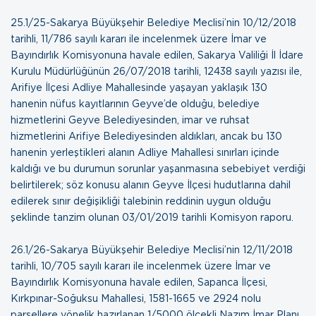
25.1/25-Sakarya Büyükşehir Belediye Meclisi’nin 10/12/2018
tarihli, 11/786 sayılı kararı ile incelenmek üzere İmar ve
Bayındırlık Komisyonuna havale edilen, Sakarya Valiliği İl İdare
Kurulu Müdürlüğünün 26/07/2018 tarihli, 12438 sayılı yazısı ile,
Arifiye İlçesi Adliye Mahallesinde yaşayan yaklaşık 130
hanenin nüfus kayıtlarının Geyve’de olduğu, belediye
hizmetlerini Geyve Belediyesinden, imar ve ruhsat
hizmetlerini Arifiye Belediyesinden aldıkları, ancak bu 130
hanenin yerleştikleri alanın Adliye Mahallesi sınırları içinde
kaldığı ve bu durumun sorunlar yaşanmasına sebebiyet verdiği
belirtilerek; söz konusu alanın Geyve İlçesi hudutlarına dahil
edilerek sınır değişikliği talebinin reddinin uygun olduğu
şeklinde tanzim olunan
03/01/2019 tarihli Komisyon raporu
.
26.1/26-Sakarya Büyükşehir Belediye Meclisi’nin 12/11/2018
tarihli, 10/705 sayılı kararı ile incelenmek üzere İmar ve
Bayındırlık Komisyonuna havale edilen, Sapanca İlçesi,
Kırkpınar-Soğuksu Mahallesi, 1581-1665 ve 2924 nolu
parsellere yönelik hazırlanan 1/5000 ölçekli Nazım İmar Planı