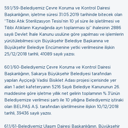
59.1/59-Belediyemiz Çevre Koruma ve Kontrol Dairesi
Başkanlığının, işletme süresi 31.05.2019 tarihinde bitecek olan
“Tıbbi Atık Sterilizasyon Tesisi’nin 10 yıl süre ile işletilmesi ve
Tıbbi Atıkların Kaynağında ayrı toplanması işi“ ihalesinin 2886
sayılı Devlet İhale Kanunu usulüne göre yapılması ve işlemlerin
yürütülebilmesi için Büyükşehir Belediye Başkanına ve
Büyükşehir Belediye Encümenine yetki verilmesine ilişkin
25/12/2018 tarihli, 41089 sayılı yazısı
.
60.1/60-Belediyemiz Çevre Koruma ve Kontrol Dairesi
Başkanlığının, Sakarya Büyükşehir Belediyesi tarafından
yapılan Ayçiçeği Vadisi Bisiklet Adası projesi içerisinde yer
alan 1 adet kafeteryanın 5216 Sayılı Belediye Kanununun 26.
maddesine göre işletme yıllık net gelirin toplamının % 3'ünün
Belediyemize verilmesi şartı ile 10 yıllığına Belediyemiz iştiraki
olan BELPAŞ A.Ş. tarafından işletilmesine ilişkin
10/12/2018
tarihli, 39436 sayılı yazısı
.
61.1/61-Belediyemiz Ulaşım Dairesi Başkanlığının, Büyükşehir