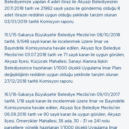
Belediyemize yapılan 4 adet itiraz ile Akyazı Belediyesinin
20.11.2018 tarih ve 21982 sayılı yazısı ile göndermiş olduğu 8
adet itirazın reddinin uygun olduğu şeklinde tanzim olunan
03/01/2019 tarihli Komisyon raporu
.
15.1/15-Sakarya Büyükşehir Belediye Meclisi’nin 08/10/2018
tarihli, 9/648 sayılı kararı ile incelenmek üzere İmar ve
Bayındırlık Komisyonuna havale edilen, Akyazı İlçe Belediye
Meclisi’nin 03.07.2018 tarih ve 71 sayılı kararı ile uygun görülen,
Akyazı İlçesi, Küçücek Mahallesi, Sanayi Alanına ilişkin
Belediyesince hazırlanan 1/1000 ölçekli Uygulama İmar Planı
değişikliğinin reddinin uygun olduğu şeklinde tanzim olunan
27/12/2018 tarihli Komisyon raporu
.
16.1/16-Sakarya Büyükşehir Belediye Meclisi’nin 09/01/2017
tarihli, 1/18 sayılı kararı ile incelenmek üzere İmar ve Bayındırlık
Komisyonuna havale edilen, Akyazı İlçe Belediye Meclisi’nin
06.09.2016 tarih ve 90 sayılı kararı ile uygun görülen, Akyazı
İlçesi, Ömercikler Mahallesi, 36 ada, 30 - 31 ve 241 nolu
parsellere yönelik hazırlanan 1/1000 ölçekli Uygulama İmar