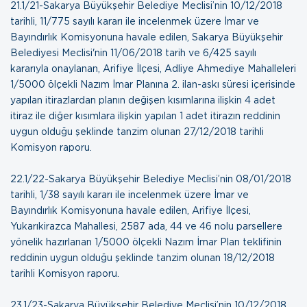
21.1/21-Sakarya Büyükşehir Belediye Meclisi’nin 10/12/2018
tarihli, 11/775 sayılı kararı ile incelenmek üzere İmar ve
Bayındırlık Komisyonuna havale edilen, Sakarya Büyükşehir
Belediyesi Meclisi'nin 11/06/2018 tarih ve 6/425 sayılı
kararıyla onaylanan, Arifiye İlçesi, Adliye Ahmediye Mahalleleri
1/5000 ölçekli Nazım İmar Planına 2. ilan-askı süresi içerisinde
yapılan itirazlardan planın değişen kısımlarına ilişkin 4 adet
itiraz ile diğer kısımlara ilişkin yapılan 1 adet itirazın reddinin
uygun olduğu şeklinde tanzim olunan
27/12/2018 tarihli
Komisyon raporu
.
22.1/22-Sakarya Büyükşehir Belediye Meclisi’nin 08/01/2018
tarihli, 1/38 sayılı kararı ile incelenmek üzere İmar ve
Bayındırlık Komisyonuna havale edilen, Arifiye İlçesi,
Yukarıkirazca Mahallesi, 2587 ada, 44 ve 46 nolu parsellere
yönelik hazırlanan 1/5000 ölçekli Nazım İmar Plan teklifinin
reddinin uygun olduğu şeklinde tanzim olunan
18/12/2018
tarihli Komisyon raporu
.
23.1/23-Sakarya Büyükşehir Belediye Meclisi’nin 10/12/2018