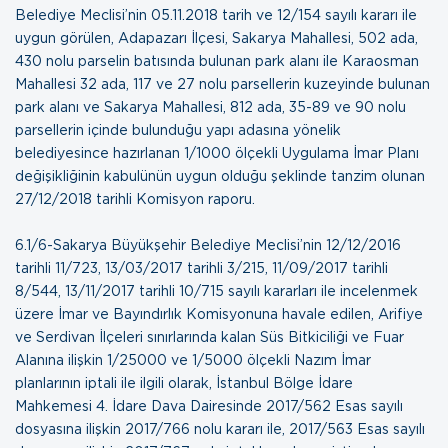
Belediye Meclisi’nin 05.11.2018 tarih ve 12/154 sayılı kararı ile
uygun görülen, Adapazarı İlçesi, Sakarya Mahallesi, 502 ada,
430 nolu parselin batısında bulunan park alanı ile Karaosman
Mahallesi 32 ada, 117 ve 27 nolu parsellerin kuzeyinde bulunan
park alanı ve Sakarya Mahallesi, 812 ada, 35-89 ve 90 nolu
parsellerin içinde bulunduğu yapı adasına yönelik
belediyesince hazırlanan 1/1000 ölçekli Uygulama İmar Planı
değişikliğinin kabulünün uygun olduğu şeklinde tanzim olunan
27/12/2018 tarihli Komisyon raporu
.
6.1/6-Sakarya Büyükşehir Belediye Meclisi’nin 12/12/2016
tarihli 11/723, 13/03/2017 tarihli 3/215, 11/09/2017 tarihli
8/544, 13/11/2017 tarihli 10/715 sayılı kararları ile incelenmek
üzere İmar ve Bayındırlık Komisyonuna havale edilen, Arifiye
ve Serdivan İlçeleri sınırlarında kalan Süs Bitkiciliği ve Fuar
Alanına ilişkin 1/25000 ve 1/5000 ölçekli Nazım İmar
planlarının iptali ile ilgili olarak, İstanbul Bölge İdare
Mahkemesi 4. İdare Dava Dairesinde 2017/562 Esas sayılı
dosyasına ilişkin 2017/766 nolu kararı ile, 2017/563 Esas sayılı