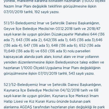
yönelik, mahkeme kararına istinaden hazırlanan 1/5000 ölçekli
Nazım İmar Planı değişiklik teklifinin görüşülmesine ilişkin
07/01/2019 tarihli, 192 sayılı yazısı.
51.1/51-Belediyemiz İmar ve Şehircilik Dairesi Başkanlığının,
Geyve İlçe Belediye Meclisi’nin 03.12.2018 tarih ve 2018/47
sayılı kararı ile uygun görülen Düzakçaşehir Mahallesi 644 (136
ada 7), 643 (136 ada 2), 642(136 ada 1), 645 (136 ada 3),646
(136 ada 4), 647 (136 ada 5), 648 (136 ada 6), 652 (136 ada
11),649 (136 ada 8) ve 650 (136 ada 9) nolu parselleri
kapsayacak alanda park alanı, konut alanı ve imar yollarının
yeniden düzenlenmesine ilişkin Belediyesince talep edilen ve
hazırlanan 1/1000 Ölçekli Uygulama İmar Planı değişikliğinin
görüşülmesine ilişkin
07/01/2019 tarihli, 543 sayılı yazısı
.
52.1/52-Belediyemiz İmar ve Şehircilik Dairesi Başkanlığının,
Kaynarca İlçe Belediye Meclisi’nin 04/12/2018 tarih ve 68
sayılı kararı ile uygun görülen, Kaynarca İlçe Merkezi İmam
Hatip Lisesi ve Kız Kuran Kursu önünde bulunan park
alanlarına AGDAŞ tarafından hazırlanan plan değişikliği ile park