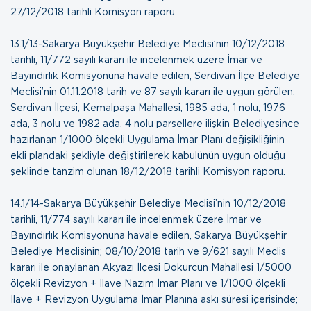
27/12/2018 tarihli Komisyon raporu
.
13.1/13-Sakarya Büyükşehir Belediye Meclisi’nin 10/12/2018
tarihli, 11/772 sayılı kararı ile incelenmek üzere İmar ve
Bayındırlık Komisyonuna havale edilen, Serdivan İlçe Belediye
Meclisi’nin 01.11.2018 tarih ve 87 sayılı kararı ile uygun görülen,
Serdivan İlçesi, Kemalpaşa Mahallesi, 1985 ada, 1 nolu, 1976
ada, 3 nolu ve 1982 ada, 4 nolu parsellere ilişkin Belediyesince
hazırlanan 1/1000 ölçekli Uygulama İmar Planı değişikliğinin
ekli plandaki şekliyle değiştirilerek kabulünün uygun olduğu
şeklinde tanzim olunan
18/12/2018 tarihli Komisyon raporu
.
14.1/14-Sakarya Büyükşehir Belediye Meclisi’nin 10/12/2018
tarihli, 11/774 sayılı kararı ile incelenmek üzere İmar ve
Bayındırlık Komisyonuna havale edilen, Sakarya Büyükşehir
Belediye Meclisinin; 08/10/2018 tarih ve 9/621 sayılı Meclis
kararı ile onaylanan Akyazı İlçesi Dokurcun Mahallesi 1/5000
ölçekli Revizyon + İlave Nazım İmar Planı ve 1/1000 ölçekli
İlave + Revizyon Uygulama İmar Planına askı süresi içerisinde;