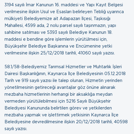
3194 sayılı İmar Kanunun 16. maddesi ve Yapı Kayıt Belgesi
verilmesine ilişkin Usul ve Esasları belirleyen Tebliğ uyarınca
mülkiyeti Belediyemize ait Adapazarı İlçesi, Taşkısığı
Mahallesi, 4599 ada, 2 nolu parsel sayılı taşınmazın, yapı
sahibine satılması ve 5393 sayılı Belediye Kanunun 18.
maddesi e bendine göre işlemlerin yürütülmesi için,
Büyükşehir Belediye Başkanına ve Encümenine yetki
verilmesine ilişkin
25/12/2018 tarihli, 41060 sayılı yazısı
.
58.1/58-Belediyemiz Tarımsal Hizmetler ve Muhtarlık İşleri
Dairesi Başkanlığının, Kaynarca İlçe Belediyesinin 05.12.2018
Tarih ve 919 sayılı yazısı ile talep olunan, Hizmetin yerinden
yönetilmesinin getireceği avantajlar göz önüne alınarak
mezbaha hizmetlerinin herhangi bir aksaklığa meydan
vermeden yürütülebilmesi için 5216 Sayılı Büyükşehir
Belediyesi Kanununda belirtilen görev ve yetkilerden
mezbaha yapmak ve işlettirmek yetkisinin Kaynarca İlçe
Belediyesine devredilmesine ilişkin
20/12/2018 tarihli, 40598
sayılı yazısı
.