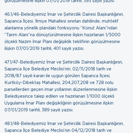
görüşülmesine ilişkin
07/01/2019 tarihli, 393 sayılı yazısı
.
46.1/46-Belediyemiz İmar ve Şehircilik Dairesi Başkanlığının,
Sapanca İlçesi, İlmiye Mahallesi sınırları dahilinde, muhtelif
alanlarına yönelik plandaki fonksiyonu “Konut Alanı”ndan
“Tarım Alanı”na dönüştürülmesine ilişkin hazırlanan 1/5000
ölçekli Nazım İmar Planı değişiklik teklifinin görüşülmesine
ilişkin
07/01/2019 tarihli, 401 sayılı yazısı
.
47.1/47-Belediyemiz İmar ve Şehircilik Dairesi Başkanlığının,
Sapanca İlçe Belediye Meclisi’nin; 02/11/2018 tarih ve
2018/87 sayılı kararı ile uygun görülen Sapanca İlçesi,
Kurtköy-Dibektaş Mahallesi, 204,207,208 ve 728 nolu
parsellerden geçen imar yollarının düzenlenmesine ilişkin
Belediyesince talep edilen ve hazırlanan 1/1000 ölçekli
Uygulama İmar Planı değişikliğinin görüşülmesine ilişkin
07/01/2019 tarihli, 389 sayılı yazısı
.
48.1/48-Belediyemiz İmar ve Şehircilik Dairesi Başkanlığının,
Sapanca İlçe Belediye Meclisi’nin 04/12/2018 tarih ve