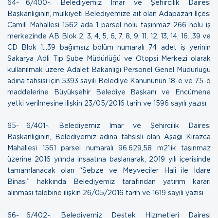
64- 6/400-. Belediyemiz İmar ve Şehircilik Dairesi
Başkanlığının, mülkiyeti Belediyemize ait olan Adapazarı İlçesi
Camili Mahallesi 1562 ada 1 parsel nolu taşınmaz 266 nolu iş
merkezinde AB Blok 2, 3, 4, 5, 6, 7, 8, 9, 11, 12, 13, 14, 16…39 ve
CD Blok 1…39 bağımsız bölüm numaralı 74 adet iş yerinin
Sakarya Adli Tıp Şube Müdürlüğü ve Otopsi Merkezi olarak
kullanılmak üzere Adalet Bakanlığı Personel Genel Müdürlüğü
adına tahsisi için 5393 sayılı Belediye Kanununun 18-e ve 75-d
maddelerine Büyükşehir Belediye Başkanı ve Encümene
yetki verilmesine ilişkin
23/05/2016 tarih ve 1596 sayılı yazısı.
65- 6/401-. Belediyemiz İmar ve Şehircilik Dairesi
Başkanlığının, Belediyemiz adına tahsisli olan Aşağı Kirazca
Mahallesi 1561 parsel numaralı 96.629,58 m2’lik taşınmaz
üzerine 2016 yılında inşaatına başlanarak, 2019 yılı içerisinde
tamamlanacak olan “Sebze ve Meyveciler Hali ile İdare
Binası” hakkında Belediyemiz tarafından yatırım kararı
alınması talebine ilişkin
26/05/2016 tarih ve 1619 sayılı yazısı.
66- 6/402-. Belediyemiz Destek Hizmetleri Dairesi