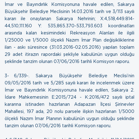
İmar ve Bayındırlık Komisyonuna havale edilen, Sakarya
Büyükşehir Belediye Meclisinin 14.03.2016 tarih ve 3/113 sayılı
kararı ile onaylanan Sakarya Nehrinin; X:4,518,449.814-
44,510,111.160 Y: 535,865.370-533,793.603 koordinatları
arasında kalan kesimindeki Rekreasyon Alanları ile ilgili
1/25000 ve 1/5000 ölçekli Nazım İmar Plan değişikliklerine
ilan - askı süresince (31.03.2016-02.05.2016) yapılan toplam
29 adet itirazın rapordaki şekliyle kabulünün uygun olduğu
şeklinde tanzim olunan
07/06/2016 tarihli Komisyon raporu
.
3- 6/339-. Sakarya Büyükşehir Belediye Meclisi’nin
09/05/2016 tarih ve 5/285 sayılı kararı ile incelenmek üzere
İmar ve Bayındırlık Komisyonuna havale edilen, Sakarya 2.
İdare Mahkemesinin E:2015/724 - K:2016/472 sayılı iptal
kararına istinaden hazırlanan Adapazarı İlçesi Şirinevler
Mahallesi, 197 ada, 20 nolu parsele ilişkin hazırlanan 1/5000
ölçekli Nazım İmar Planının kabulünün uygun olduğu şeklinde
tanzim olunan
07/06/2016 tarihli Komisyon raporu.