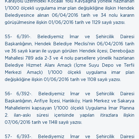
Karayolu üzerindeki Kocaali Yolu Kavşağına yönelik hazırlanan
1/1000 ölçekli uygulama imar plan değişikliğine ilişkin Hendek
Belediyesince alınan 06/04/2016 tarih ve 34 nolu kararın
görüşülmesine ilişkin
01/06/2016 tarih ve 1129 sayılı yazısı
.
55- 6/391-. Belediyemiz İmar ve Şehircilik Dairesi
Başkanlığının, Hendek Belediye Meclisi'nin 06/04/2016 tarih
ve 36 sayılı kararı ile uygun görülen Hendek ilçesi, Dereboğazı
Mahallesi 789 ada 2-3 ve 4 nolu parsellere yönelik hazırlanan
Belediye Hizmet Alanı Amaçlı (İçme Suyu Depo ve Terfii
Merkezi Amaçlı) 1/1000 ölçekli uygulama imar plan
değişikliğine ilişkin
01/06/2016 tarih ve 1108 sayılı yazısı
.
56- 6/392-. Belediyemiz İmar ve Şehircilik Dairesi
Başkanlığının, Arifiye İlçesi, Hanlıköy, Hanlı Merkez ve Sakarya
Mahallelerini kapsayan 1/1000 ölçekli Uygulama İmar Planına
2. ilan-askı süresi içerisinde yapılan itirazlara ilişkin
07/06/2016 tarih ve 1148 sayılı yazısı
.
57- 6/393-. Belediyemiz İmar ve Şehircilik Dairesi