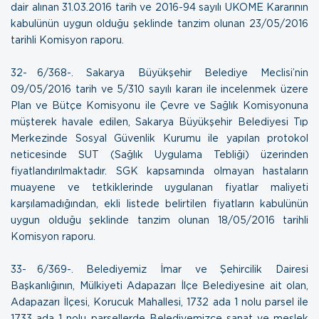
dair alınan 31.03.2016 tarih ve 2016-94 sayılı UKOME Kararının
kabulünün uygun olduğu şeklinde tanzim olunan
23/05/2016
tarihli Komisyon raporu
.
32- 6/368-. Sakarya Büyükşehir Belediye Meclisi’nin
09/05/2016 tarih ve 5/310 sayılı kararı ile incelenmek üzere
Plan ve Bütçe Komisyonu ile Çevre ve Sağlık Komisyonuna
müşterek havale edilen, Sakarya Büyükşehir Belediyesi Tıp
Merkezinde Sosyal Güvenlik Kurumu ile yapılan protokol
neticesinde SUT (Sağlık Uygulama Tebliği) üzerinden
fiyatlandırılmaktadır. SGK kapsamında olmayan hastaların
muayene ve tetkiklerinde uygulanan fiyatlar maliyeti
karşılamadığından, ekli listede belirtilen fiyatların kabulünün
uygun olduğu şeklinde tanzim olunan
18/05/2016 tarihli
Komisyon raporu
.
33- 6/369-. Belediyemiz İmar ve Şehircilik Dairesi
Başkanlığının, Mülkiyeti Adapazarı İlçe Belediyesine ait olan,
Adapazarı İlçesi, Korucuk Mahallesi, 1732 ada 1 nolu parsel ile
1733 ada 1 nolu parsellerde Belediyemizce sanat ve meslek