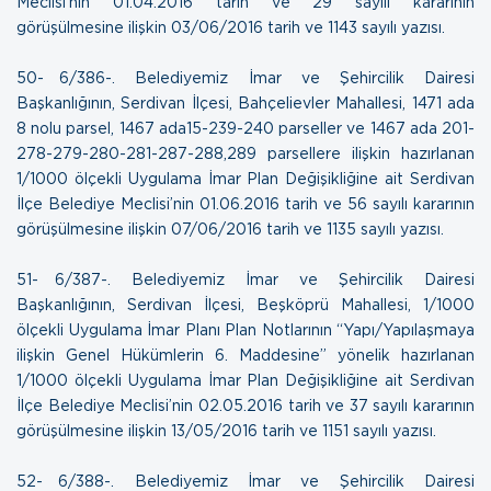
Meclisi’nin 01.04.2016 tarih ve 29 sayılı kararının
görüşülmesine ilişkin
03/06/2016 tarih ve 1143 sayılı yazısı
.
50- 6/386-. Belediyemiz İmar ve Şehircilik Dairesi
Başkanlığının, Serdivan İlçesi, Bahçelievler Mahallesi, 1471 ada
8 nolu parsel, 1467 ada15-239-240 parseller ve 1467 ada 201-
278-279-280-281-287-288,289 parsellere ilişkin hazırlanan
1/1000 ölçekli Uygulama İmar Plan Değişikliğine ait Serdivan
İlçe Belediye Meclisi’nin 01.06.2016 tarih ve 56 sayılı kararının
görüşülmesine ilişkin
07/06/2016 tarih ve 1135 sayılı yazısı
.
51- 6/387-. Belediyemiz İmar ve Şehircilik Dairesi
Başkanlığının, Serdivan İlçesi, Beşköprü Mahallesi, 1/1000
ölçekli Uygulama İmar Planı Plan Notlarının “Yapı/Yapılaşmaya
ilişkin Genel Hükümlerin 6. Maddesine” yönelik hazırlanan
1/1000 ölçekli Uygulama İmar Plan Değişikliğine ait Serdivan
İlçe Belediye Meclisi’nin 02.05.2016 tarih ve 37 sayılı kararının
görüşülmesine ilişkin
13/05/2016 tarih ve 1151 sayılı yazısı
.
52- 6/388-. Belediyemiz İmar ve Şehircilik Dairesi