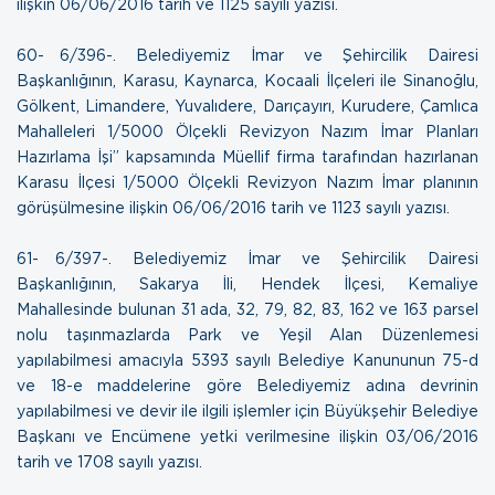
ilişkin
06/06/2016 tarih ve 1125 sayılı yazısı
.
60- 6/396-. Belediyemiz İmar ve Şehircilik Dairesi
Başkanlığının, Karasu, Kaynarca, Kocaali İlçeleri ile Sinanoğlu,
Gölkent, Limandere, Yuvalıdere, Darıçayırı, Kurudere, Çamlıca
Mahalleleri 1/5000 Ölçekli Revizyon Nazım İmar Planları
Hazırlama İşi” kapsamında Müellif firma tarafından hazırlanan
Karasu İlçesi 1/5000 Ölçekli Revizyon Nazım İmar planının
görüşülmesine ilişkin
06/06/2016 tarih ve 1123 sayılı yazısı
.
61- 6/397-. Belediyemiz İmar ve Şehircilik Dairesi
Başkanlığının, Sakarya İli, Hendek İlçesi, Kemaliye
Mahallesinde bulunan 31 ada, 32, 79, 82, 83, 162 ve 163 parsel
nolu taşınmazlarda Park ve Yeşil Alan Düzenlemesi
yapılabilmesi amacıyla 5393 sayılı Belediye Kanununun 75-d
ve 18-e maddelerine göre Belediyemiz adına devrinin
yapılabilmesi ve devir ile ilgili işlemler için Büyükşehir Belediye
Başkanı ve Encümene yetki verilmesine ilişkin
03/06/2016
tarih ve 1708 sayılı yazısı.