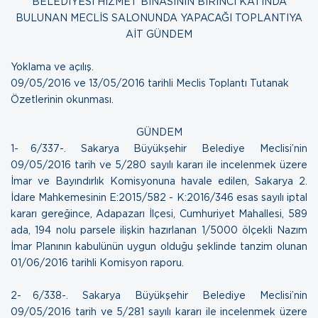
BELEDİYESİ HİZMET BİNASININ BİRİNCİ KATINDA
BULUNAN MECLİS SALONUNDA YAPACAĞI TOPLANTIYA
AİT GÜNDEM
Yoklama ve açılış.
09/05/2016
ve
13/05/2016 tarihli Meclis Toplantı
Tutanak
Özetlerinin okunması.
GÜNDEM
1- 6/337-. Sakarya Büyükşehir Belediye Meclisi’nin
09/05/2016 tarih ve 5/280 sayılı kararı ile incelenmek üzere
İmar ve Bayındırlık Komisyonuna havale edilen, Sakarya 2.
İdare Mahkemesinin E:2015/582 - K:2016/346 esas sayılı iptal
kararı gereğince, Adapazarı İlçesi, Cumhuriyet Mahallesi, 589
ada, 194 nolu parsele ilişkin hazırlanan 1/5000 ölçekli Nazım
İmar Planının kabulünün uygun olduğu şeklinde tanzim olunan
01/06/2016 tarihli Komisyon raporu.
2- 6/338-. Sakarya Büyükşehir Belediye Meclisi’nin
09/05/2016 tarih ve 5/281 sayılı kararı ile incelenmek üzere