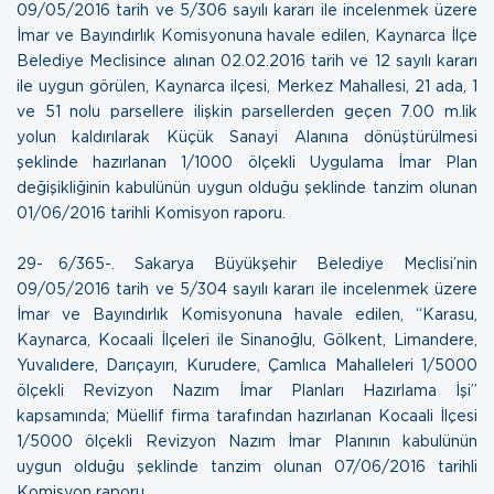
09/05/2016 tarih ve 5/306 sayılı kararı ile incelenmek üzere
İmar ve Bayındırlık Komisyonuna havale edilen, Kaynarca İlçe
Belediye Meclisince alınan 02.02.2016 tarih ve 12 sayılı kararı
ile uygun görülen, Kaynarca ilçesi, Merkez Mahallesi, 21 ada, 1
ve 51 nolu parsellere ilişkin parsellerden geçen 7.00 m.lik
yolun kaldırılarak Küçük Sanayi Alanına dönüştürülmesi
şeklinde hazırlanan 1/1000 ölçekli Uygulama İmar Plan
değişikliğinin kabulünün uygun olduğu şeklinde tanzim olunan
01/06/2016 tarihli Komisyon raporu
.
29- 6/365-. Sakarya Büyükşehir Belediye Meclisi’nin
09/05/2016 tarih ve 5/304 sayılı kararı ile incelenmek üzere
İmar ve Bayındırlık Komisyonuna havale edilen, “Karasu,
Kaynarca, Kocaali İlçeleri ile Sinanoğlu, Gölkent, Limandere,
Yuvalıdere, Darıçayırı, Kurudere, Çamlıca Mahalleleri 1/5000
ölçekli Revizyon Nazım İmar Planları Hazırlama İşi”
kapsamında; Müellif firma tarafından hazırlanan Kocaali İlçesi
1/5000 ölçekli Revizyon Nazım İmar Planının kabulünün
uygun olduğu şeklinde tanzim olunan
07/06/2016 tarihli
Komisyon raporu
.