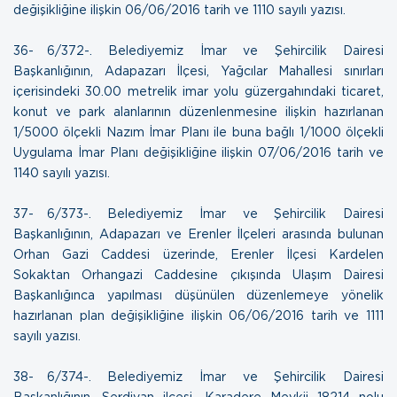
değişikliğine ilişkin
06/06/2016 tarih ve 1110 sayılı yazısı
.
36- 6/372-. Belediyemiz İmar ve Şehircilik Dairesi
Başkanlığının, Adapazarı İlçesi, Yağcılar Mahallesi sınırları
içerisindeki 30.00 metrelik imar yolu güzergahındaki ticaret,
konut ve park alanlarının düzenlenmesine ilişkin hazırlanan
1/5000 ölçekli Nazım İmar Planı ile buna bağlı 1/1000 ölçekli
Uygulama İmar Planı değişikliğine ilişkin
07/06/2016 tarih ve
1140 sayılı yazısı
.
37- 6/373-. Belediyemiz İmar ve Şehircilik Dairesi
Başkanlığının, Adapazarı ve Erenler İlçeleri arasında bulunan
Orhan Gazi Caddesi üzerinde, Erenler İlçesi Kardelen
Sokaktan Orhangazi Caddesine çıkışında Ulaşım Dairesi
Başkanlığınca yapılması düşünülen düzenlemeye yönelik
hazırlanan plan değişikliğine ilişkin
06/06/2016 tarih ve 1111
sayılı yazısı
.
38- 6/374-. Belediyemiz İmar ve Şehircilik Dairesi
Başkanlığının, Serdivan ilçesi, Karadere Mevkii 18214 nolu