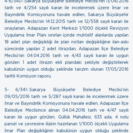
4- 6/340-.Sakarya Büyükşehir Belediye Meclisi’nin 11/04/2016
tarih ve 4/254 sayılı kararı ile incelenmek üzere İmar ve
Bayındırlık Komisyonuna havale edilen, Sakarya Büyükşehir
Belediye Meclisi’nin 14.12.2015 tarih ve 12/558 sayılı kararı ile
onaylanan, Adapazarı Kent Merkezi 1/1000 ölçekli Revizyon
Uygulama İmar Planı sınırları içinde muhtelif alanlarda yapılan
18 adet plan değişikliği ile plan notları değişikliğine ilan-askı
sürecinde yapılan 2 adet itirazdan, Adapazarı İlçe Belediye
Meclisi’nin 04.04.2016 tarih ve 4/43 sayılı kararı ile uygun
görülen 1 adet itirazın ekli plandaki şekliyle değiştirilerek
kabulünün uygun olduğu şeklinde tanzim olunan
17/05/2016
tarihli Komisyon raporu.
5- 6/341-.Sakarya Büyükşehir Belediye Meclisi’nin
09/05/2016 tarih ve 5/287 sayılı kararı ile incelenmek üzere
İmar ve Bayındırlık Komisyonuna havale edilen, Adapazarı İlçe
Belediye Meclisince alınan 04.04.2016 tarih ve 4/47 sayılı
kararı ile uygun görülen, Güllük Mahallesi, 633 ada, 4 nolu
parsel ve çevresine ilişkin hazırlanan 1/1000 ölçekli Uygulama
İmar Plan değişikliğinin kabulünün uygun olduğu şeklinde