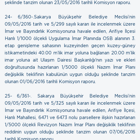
şeklinde tanzim olunan
23/05/2016 tarihli Komisyon raporu.
24- 6/360-.Sakarya Büyükşehir Belediye Meclisi’nin
09/05/2016 tarih ve 5/299 sayılı kararı ile incelenmek üzere
İmar ve Bayındırlık Komisyonuna havale edilen, Arifiye İlçesi
Hanlı 1/1000 ölçekli Uygulama İmar Planında OSB alanının 3.
etap genişleme sahasının kuzeyinden geçen kuzey-güney
istikametindeki 40.00 m’lik imar yoluna bağlanan 20.00 m’lik
imar yoluna ait Ulaşım Dairesi Başkanlığı'nın yazı ve ekleri
doğrultusunda hazırlanan 1/5000 ölçekli Nazım İmar Planı
değişiklik teklifinin kabulünün uygun olduğu şeklinde tanzim
olunan
01/06/2016 tarihli Komisyon raporu
.
25- 6/361-. Sakarya Büyükşehir Belediye Meclisi’nin
09/05/2016 tarih ve 5/325 sayılı kararı ile incelenmek üzere
İmar ve Bayındırlık Komisyonuna havale edilen, Arifiye İlçesi,
Hanlı Mahallesi, 6471 ve 6473 nolu parsellere ilişkin hazırlanan
1/5000 ölçekli Revizyon Nazım İmar Planı değişiklik teklifinin
reddinin uygun olduğu şeklinde tanzim olunan
07/06/2016
tarihli Komisyon raporu.