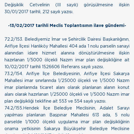
Değişiklik Cetvelinin (III sayılı) görüşülmesine ilişkin
30/01/2017 tarihli, 212 sayılı yazısı.
-13/02/2017 tarihli Meclis Toplantısının ilave gündemi-
72.2/153. Belediyemiz İmar ve Şehircilik Dairesi Başkanlığının,
Arifiye İlçesi Hanlıköy Mahallesi 404 ada 1 nolu parselin sanayi
alanından idare hizmet alanına dönüştürülmesine ilişkin
hazırlanan 1/5000 ölçekli Nazım imar plan değişikliğine ait
10/02/2017 tarihli
1526606 Referans sayılı yazısı
.
73.2/154. Arifiye İlçe Belediyesinin, Arifiye İlçesi Sakarya
Mahallesi imar sınırlarında 1/25000 ölçekli ve 1/5000 Nazım
imar planlarında ticaret alanı olarak planlanan alanın konut
alanı olarak hazırlanan 1/25000 ölçekli ve 1/5000 Nazım imar
plan değişikliği teklifine ait
553 ve 554 sayılı yazısı
.
74.2/155.Hendek İlçe Belediye Meclisinin, Adalet Sarayı
yapılması planlanan Başpınar Mahallesi 613 ada, 5 nolu
parselde 1/1000 ölçekli uygulama imar plan değişikliğinin
onama yetkisinin Sakarya Büyükşehir Belediye Meclisine