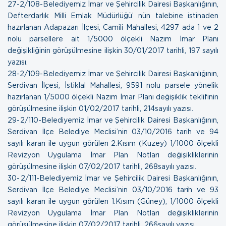
27- 2/108-Belediyemiz İmar ve Şehircilik Dairesi Başkanlığının,
Defterdarlık Milli Emlak Müdürlüğü’ nün talebine istinaden
hazırlanan Adapazarı İlçesi, Camili Mahallesi, 4297 ada 1 ve 2
nolu parsellere ait 1/5000 ölçekli Nazım İmar Planı
değişikliğinin görüşülmesine ilişkin
30/01/2017 tarihli, 197 sayılı
yazısı.
28- 2/109-Belediyemiz İmar ve Şehircilik Dairesi Başkanlığının,
Serdivan İlçesi, İstiklal Mahallesi, 9591 nolu parsele yönelik
hazırlanan 1/5000 ölçekli Nazım İmar Planı değişiklik teklifinin
görüşülmesine ilişkin
01/02/2017 tarihli, 214sayılı yazısı.
29- 2/110-Belediyemiz İmar ve Şehircilik Dairesi Başkanlığının,
Serdivan İlçe Belediye Meclisi’nin 03/10/2016 tarih ve 94
sayılı kararı ile uygun görülen 2.Kısım (Kuzey) 1/1000 ölçekli
Revizyon Uygulama İmar Plan Notları değişikliklerinin
görüşülmesine ilişkin
07/02/2017 tarihli, 268sayılı yazısı.
30- 2/111-Belediyemiz İmar ve Şehircilik Dairesi Başkanlığının,
Serdivan İlçe Belediye Meclisi’nin 03/10/2016 tarih ve 93
sayılı kararı ile uygun görülen 1.Kısım (Güney), 1/1000 ölçekli
Revizyon Uygulama İmar Plan Notları değişikliklerinin
görüşülmesine ilişkin
07/02/2017 tarihli, 266sayılı yazısı.