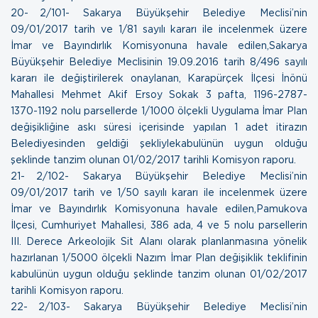
20- 2/101- Sakarya Büyükşehir Belediye Meclisi’nin
09/01/2017 tarih ve 1/81 sayılı kararı ile incelenmek üzere
İmar ve Bayındırlık Komisyonuna havale edilen,Sakarya
Büyükşehir Belediye Meclisinin 19.09.2016 tarih 8/496 sayılı
kararı ile değiştirilerek onaylanan, Karapürçek İlçesi İnönü
Mahallesi Mehmet Akif Ersoy Sokak 3 pafta, 1196-2787-
1370-1192 nolu parsellerde 1/1000 ölçekli Uygulama İmar Plan
değişikliğine askı süresi içerisinde yapılan 1 adet itirazın
Belediyesinden geldiği şekliylekabulünün uygun olduğu
şeklinde tanzim olunan
01/02/2017 tarihli Komisyon raporu.
21- 2/102- Sakarya Büyükşehir Belediye Meclisi’nin
09/01/2017 tarih ve 1/50 sayılı kararı ile incelenmek üzere
İmar ve Bayındırlık Komisyonuna havale edilen,Pamukova
İlçesi, Cumhuriyet Mahallesi, 386 ada, 4 ve 5 nolu parsellerin
III. Derece Arkeolojik Sit Alanı olarak planlanmasına yönelik
hazırlanan 1/5000 ölçekli Nazım İmar Plan değişiklik teklifinin
kabulünün uygun olduğu şeklinde tanzim olunan
01/02/2017
tarihli Komisyon raporu.
22- 2/103- Sakarya Büyükşehir Belediye Meclisi’nin