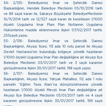
54- 2/135- Belediyemiz İmar ve Şehircilik Dairesi
Başkanlığının, Hendek Belediye Meclisinin 05/10/2016 tarih
ve 89 sayılı kararı ile, Sakarya Büyükşehir BelediyeMeclisinin
10/11/2014 tarih ve 12/327 sayılı kararı ile kesinleşen 1/1000
ölçekli Uygulama İmar Planı Plan Notlarının Uygulama
Hükümlerine madde eklenmesine ilişkin
07/02/2017 tarihli,
255sayılı yazısı.
55- 2/136- Belediyemiz İmar ve Şehircilik Dairesi
Başkanlığının, Akyazı İlçesi, 113 ada 10 nolu parsel ile Akyazı
Devlet Hastanesi’nin bulunduğu bölgeye yönelik hazırlanan
1/1000 ölçekli Uygulama İmar Plan değişikliğine ait Akyazı İlçe
Belediye Meclisinin 03/01/2017 tarih ve 3 sayılı kararının
görüşülmesine ilişkin
30/01/2017 tarihli, 198 sayılı yazısı.
56- 2/137- Belediyemiz İmar ve Şehircilik Dairesi
Başkanlığının, Akyazı İlçesi, Yahyalı Mahallesi, 112 ada 1 nolu
parselin “Eğitim Tesis Alanı”na dönüştürülmesine yönelik
hazırlanan 1/1000 ölçekli Mevzii İmar Plan değişikliğine ait
Akyazı İlçe Belediye Meclisinin 03/01/2017 tarih ve 4 sayılı
kararının görüşülmesine ilişkin
30/01/2017 tarihli, 199 sayılı