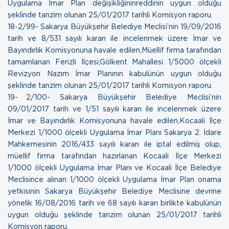
Uygulama İmar Plan değişikliğininreddinin uygun olduğu
şeklinde tanzim olunan
25/01/2017 tarihli Komisyon raporu.
18- 2/99- Sakarya Büyükşehir Belediye Meclisi’nin 19/09/2016
tarih ve 8/531 sayılı kararı ile incelenmek üzere İmar ve
Bayındırlık Komisyonuna havale edilen,Müellif firma tarafından
tamamlanan Ferizli İlçesi,Gölkent Mahallesi 1/5000 ölçekli
Revizyon Nazım İmar Planının kabulünün uygun olduğu
şeklinde tanzim olunan
25/01/2017 tarihli Komisyon raporu.
19- 2/100- Sakarya Büyükşehir Belediye Meclisi’nin
09/01/2017 tarih ve 1/51 sayılı kararı ile incelenmek üzere
İmar ve Bayındırlık Komisyonuna havale edilen,Kocaali İlçe
Merkezi 1/1000 ölçekli Uygulama İmar Planı Sakarya 2. İdare
Mahkemesinin 2016/433 sayılı kararı ile iptal edilmiş olup,
müellif firma tarafından hazırlanan Kocaali İlçe Merkezi
1/1000 ölçekli Uygulama İmar Planı ve Kocaali İlçe Belediye
Meclisince alınan 1/1000 ölçekli Uygulama İmar Plan onama
yetkisinin Sakarya Büyükşehir Belediye Meclisine devrine
yönelik 16/08/2016 tarih ve 68 sayılı kararı birlikte kabulünün
uygun olduğu şeklinde tanzim olunan
25/01/2017 tarihli
Komisyon raporu.