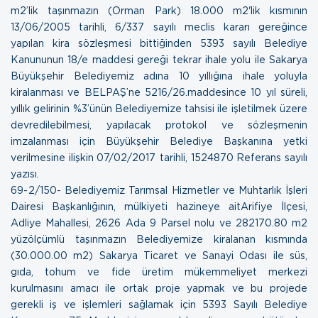
m2’lik taşınmazın (Orman Park) 18.000 m2'lik kısmının
13/06/2005 tarihli, 6/337 sayılı meclis kararı gereğince
yapılan kira sözleşmesi bittiğinden 5393 sayılı Belediye
Kanununun 18/e maddesi gereği tekrar ihale yolu ile Sakarya
Büyükşehir Belediyemiz adına 10 yıllığına ihale yoluyla
kiralanması ve BELPAŞ’ne 5216/26.maddesince 10 yıl süreli,
yıllık gelirinin %3’ünün Belediyemize tahsisi ile işletilmek üzere
devredilebilmesi, yapılacak protokol ve sözleşmenin
imzalanması için Büyükşehir Belediye Başkanına yetki
verilmesine ilişkin
07/02/2017 tarihli, 1524870 Referans sayılı
yazısı.
69- 2/150- Belediyemiz Tarımsal Hizmetler ve Muhtarlık İşleri
Dairesi Başkanlığının, mülkiyeti hazineye aitArifiye İlçesi,
Adliye Mahallesi, 2626 Ada 9 Parsel nolu ve 282170.80 m2
yüzölçümlü taşınmazın Belediyemize kiralanan kısmında
(30.000.00 m2) Sakarya Ticaret ve Sanayi Odası ile süs,
gıda, tohum ve fide üretim mükemmeliyet merkezi
kurulmasını amacı ile ortak proje yapmak ve bu projede
gerekli iş ve işlemleri sağlamak için 5393 Sayılı Belediye