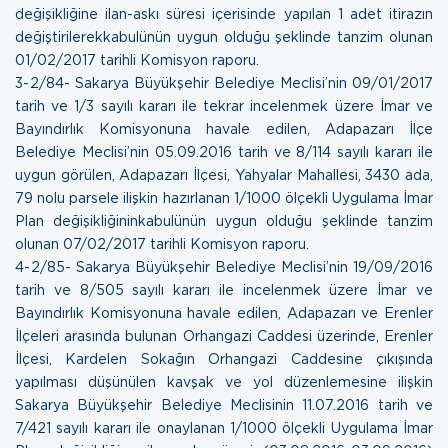
değişikliğine ilan-askı süresi içerisinde yapılan 1 adet itirazın
değiştirilerekkabulünün uygun olduğu şeklinde tanzim olunan
01/02/2017 tarihli Komisyon raporu.
3- 2/84- Sakarya Büyükşehir Belediye Meclisi’nin 09/01/2017
tarih ve 1/3 sayılı kararı ile tekrar incelenmek üzere İmar ve
Bayındırlık Komisyonuna havale edilen, Adapazarı İlçe
Belediye Meclisi’nin 05.09.2016 tarih ve 8/114 sayılı kararı ile
uygun görülen, Adapazarı İlçesi, Yahyalar Mahallesi, 3430 ada,
79 nolu parsele ilişkin hazırlanan 1/1000 ölçekli Uygulama İmar
Plan değişikliğininkabulünün uygun olduğu şeklinde tanzim
olunan
07/02/2017 tarihli Komisyon raporu.
4- 2/85- Sakarya Büyükşehir Belediye Meclisi’nin 19/09/2016
tarih ve 8/505 sayılı kararı ile incelenmek üzere İmar ve
Bayındırlık Komisyonuna havale edilen, Adapazarı ve Erenler
İlçeleri arasında bulunan Orhangazi Caddesi üzerinde, Erenler
İlçesi, Kardelen Sokağın Orhangazi Caddesine çıkışında
yapılması düşünülen kavşak ve yol düzenlemesine ilişkin
Sakarya Büyükşehir Belediye Meclisinin 11.07.2016 tarih ve
7/421 sayılı kararı ile onaylanan 1/1000 ölçekli Uygulama İmar