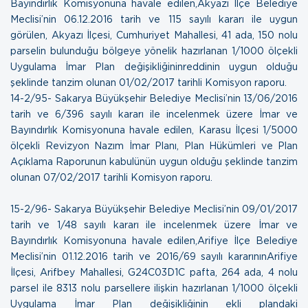
Bayındırlık Komisyonuna havale edilen,Akyazı İlçe Belediye
Meclisi’nin 06.12.2016 tarih ve 115 sayılı kararı ile uygun
görülen, Akyazı İlçesi, Cumhuriyet Mahallesi, 41 ada, 150 nolu
parselin bulunduğu bölgeye yönelik hazırlanan 1/1000 ölçekli
Uygulama İmar Plan değişikliğininreddinin uygun olduğu
şeklinde tanzim olunan
01/02/2017 tarihli Komisyon raporu.
14- 2/95- Sakarya Büyükşehir Belediye Meclisi’nin 13/06/2016
tarih ve 6/396 sayılı kararı ile incelenmek üzere İmar ve
Bayındırlık Komisyonuna havale edilen, Karasu İlçesi 1/5000
ölçekli Revizyon Nazım İmar Planı, Plan Hükümleri ve Plan
Açıklama Raporunun kabulünün uygun olduğu şeklinde tanzim
olunan
07/02/2017 tarihli Komisyon raporu.
15- 2/96- Sakarya Büyükşehir Belediye Meclisi’nin 09/01/2017
tarih ve 1/48 sayılı kararı ile incelenmek üzere İmar ve
Bayındırlık Komisyonuna havale edilen,Arifiye İlçe Belediye
Meclisi’nin 01.12.2016 tarih ve 2016/69 sayılı kararınınArifiye
İlçesi, Arifbey Mahallesi, G24C03D1C pafta, 264 ada, 4 nolu
parsel ile 8313 nolu parsellere ilişkin hazırlanan 1/1000 ölçekli
Uygulama İmar Plan değişikliğinin ekli plandaki