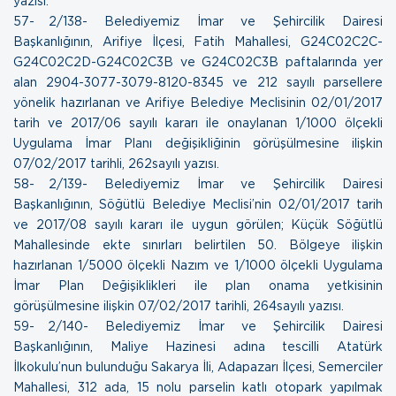
yazısı.
57- 2/138- Belediyemiz İmar ve Şehircilik Dairesi
Başkanlığının, Arifiye İlçesi, Fatih Mahallesi, G24C02C2C-
G24C02C2D-G24C02C3B ve G24C02C3B paftalarında yer
alan 2904-3077-3079-8120-8345 ve 212 sayılı parsellere
yönelik hazırlanan ve Arifiye Belediye Meclisinin 02/01/2017
tarih ve 2017/06 sayılı kararı ile onaylanan 1/1000 ölçekli
Uygulama İmar Planı değişikliğinin görüşülmesine ilişkin
07/02/2017 tarihli, 262sayılı yazısı.
58- 2/139- Belediyemiz İmar ve Şehircilik Dairesi
Başkanlığının, Söğütlü Belediye Meclisi’nin 02/01/2017 tarih
ve 2017/08 sayılı kararı ile uygun görülen; Küçük Söğütlü
Mahallesinde ekte sınırları belirtilen 50. Bölgeye ilişkin
hazırlanan 1/5000 ölçekli Nazım ve 1/1000 ölçekli Uygulama
İmar Plan Değişiklikleri ile plan onama yetkisinin
görüşülmesine ilişkin
07/02/2017 tarihli, 264sayılı yazısı.
59- 2/140- Belediyemiz İmar ve Şehircilik Dairesi
Başkanlığının, Maliye Hazinesi adına tescilli Atatürk
İlkokulu’nun bulunduğu Sakarya İli, Adapazarı İlçesi, Semerciler
Mahallesi, 312 ada, 15 nolu parselin katlı otopark yapılmak