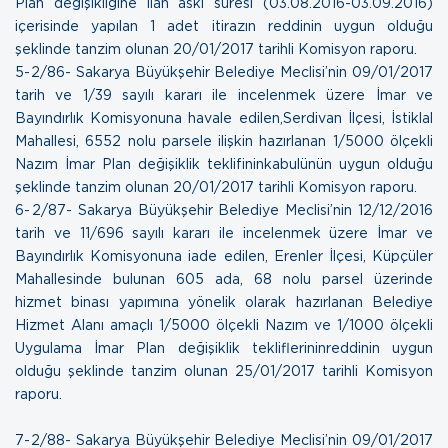
Plan değişikliğine ilan askı süresi (03.08.2016-03.09.2016)
içerisinde yapılan 1 adet itirazın reddinin uygun olduğu
şeklinde tanzim olunan
20/01/2017 tarihli Komisyon raporu.
5- 2/86- Sakarya Büyükşehir Belediye Meclisi’nin 09/01/2017
tarih ve 1/39 sayılı kararı ile incelenmek üzere İmar ve
Bayındırlık Komisyonuna havale edilen,Serdivan İlçesi, İstiklal
Mahallesi, 6552 nolu parsele ilişkin hazırlanan 1/5000 ölçekli
Nazım İmar Plan değişiklik teklifininkabulünün uygun olduğu
şeklinde tanzim olunan
20/01/2017 tarihli Komisyon raporu.
6- 2/87- Sakarya Büyükşehir Belediye Meclisi’nin 12/12/2016
tarih ve 11/696 sayılı kararı ile incelenmek üzere İmar ve
Bayındırlık Komisyonuna iade edilen, Erenler İlçesi, Küpçüler
Mahallesinde bulunan 605 ada, 68 nolu parsel üzerinde
hizmet binası yapımına yönelik olarak hazırlanan Belediye
Hizmet Alanı amaçlı 1/5000 ölçekli Nazım ve 1/1000 ölçekli
Uygulama İmar Plan değişiklik tekliflerininreddinin uygun
olduğu şeklinde tanzim olunan
25/01/2017 tarihli Komisyon
raporu.
7- 2/88- Sakarya Büyükşehir Belediye Meclisi’nin 09/01/2017