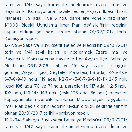
tarih ve 1/43 sayılı kararı ile incelenmek üzere İmar ve
Bayındırlık Komisyonuna havale edilen,Akyazı İlçesi, İnönü
Mahallesi, 79 ada, 1 ve 6 nolu parsellere yönelik hazırlanan
1/1000 ölçekli Uygulama İmar Plan değişikliğinin reddinin
uygun olduğu şeklinde tanzim olunan
01/02/2017 tarihli
Komisyon raporu.
12- 2/93- Sakarya Büyükşehir Belediye Meclisi’nin 09/01/2017
tarih ve 1/41 sayılı kararı ile incelenmek üzere İmar ve
Bayındırlık Komisyonuna havale edilen,Akyazı İlçe Belediye
Meclisi’nin 06.12.2016 tarih ve 116 sayılı kararı ile uygun
görülen, Akyazı İlçesi, Seyfeler Mahallesi, 118 ada, 1-2-3-4-5-
6-7-8-9-10 nolu, 119 ada, 1-2-3-4-5-6-7-8-9-10-11-12-13 nolu
(eski 106 ada, 70 ve 71 nolu) parseller ile 117 ada, 1-2-3 nolu,
106 ada, 146-147-148 nolu (eski 106 ada, 66 nolu) parselleri
kapsayan alana yönelik hazırlanan 1/1000 ölçekli Uygulama
İmar Plan değişikliğininreddinin uygun olduğu şeklinde tanzim
olunan
20/01/2017 tarihli Komisyon raporu.
13- 2/94- Sakarya Büyükşehir Belediye Meclisi’nin 09/01/2017
tarih ve 1/42 sayılı kararı ile incelenmek üzere İmar ve