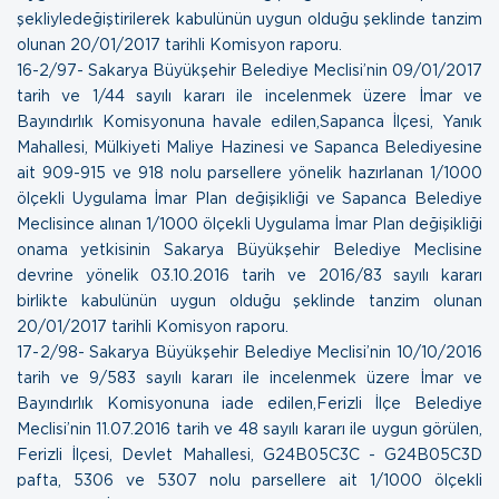
şekliyledeğiştirilerek kabulünün uygun olduğu şeklinde tanzim
olunan
20/01/2017 tarihli Komisyon raporu.
16- 2/97- Sakarya Büyükşehir Belediye Meclisi’nin 09/01/2017
tarih ve 1/44 sayılı kararı ile incelenmek üzere İmar ve
Bayındırlık Komisyonuna havale edilen,Sapanca İlçesi, Yanık
Mahallesi, Mülkiyeti Maliye Hazinesi ve Sapanca Belediyesine
ait 909-915 ve 918 nolu parsellere yönelik hazırlanan 1/1000
ölçekli Uygulama İmar Plan değişikliği ve Sapanca Belediye
Meclisince alınan 1/1000 ölçekli Uygulama İmar Plan değişikliği
onama yetkisinin Sakarya Büyükşehir Belediye Meclisine
devrine yönelik 03.10.2016 tarih ve 2016/83 sayılı kararı
birlikte kabulünün uygun olduğu şeklinde tanzim olunan
20/01/2017 tarihli Komisyon raporu.
17- 2/98- Sakarya Büyükşehir Belediye Meclisi’nin 10/10/2016
tarih ve 9/583 sayılı kararı ile incelenmek üzere İmar ve
Bayındırlık Komisyonuna iade edilen,Ferizli İlçe Belediye
Meclisi’nin 11.07.2016 tarih ve 48 sayılı kararı ile uygun görülen,
Ferizli İlçesi, Devlet Mahallesi, G24B05C3C - G24B05C3D
pafta, 5306 ve 5307 nolu parsellere ait 1/1000 ölçekli