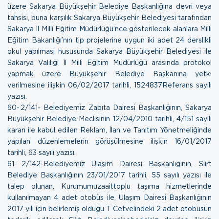
üzere Sakarya Büyükşehir Belediye Başkanlığına devri veya
tahsisi, buna karşılık Sakarya Büyükşehir Belediyesi tarafından
Sakarya İl Milli Eğitim Müdürlüğü’nce gösterilecek alanlara Milli
Eğitim Bakanlığı’nın tip projelerine uygun iki adet 24 derslikli
okul yapılması hususunda Sakarya Büyükşehir Belediyesi ile
Sakarya Valiliği İl Milli Eğitim Müdürlüğü arasında protokol
yapmak üzere Büyükşehir Belediye Başkanına yetki
verilmesine ilişkin
06/02/2017 tarihli, 1524837Referans sayılı
yazısı.
60- 2/141- Belediyemiz Zabıta Dairesi Başkanlığının, Sakarya
Büyükşehir Belediye Meclisinin 12/04/2010 tarihli, 4/151 sayılı
kararı ile kabul edilen Reklam, İlan ve Tanıtım Yönetmeliğinde
yapılan düzenlemelerin görüşülmesine ilişkin
16/01/2017
tarihli, 63 sayılı yazısı.
61- 2/142-Belediyemiz Ulaşım Dairesi Başkanlığının, Siirt
Belediye Başkanlığının 23/01/2017 tarihli, 55 sayılı yazısı ile
talep olunan, Kurumumuzaaittoplu taşıma hizmetlerinde
kullanılmayan 4 adet otobüs ile, Ulaşım Dairesi Başkanlığının
2017 yılı için belirlemiş olduğu T Cetvelindeki 2 adet otobüsün