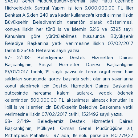
SASKİ Genel MüdürlüğününKeremali İsale Hattı üzerinde
Hidroelektrik Santral Yapımı işi için 3.000.000,00 TL İller
Bankası A.Ş.den 240 aya kadar kullanacağı kredi alımına ilişkin
Büyükşehir Belediyemizin garantör olarak gösterilmesi,
konuya ilişkin her türlü iş ve işlemin 5216 ve 5393 sayılı
Kanunlara göre yürütülebilmesi hususunda Büyükşehir
Belediye Başkanına yetki verilmesine ilişkin
07/02/2017
tarihli,1525465 Referans sayılı yazısı.
67- 2/148- Belediyemiz Destek Hizmetleri Dairesi
Başkanlığının, Sosyal Hizmetler Dairesi Başkanlığının
19/01/2017 tarihli, 19 sayılı yazısı ile terör örgütlerinin hain
saldırıları sonucunda görevi başında şehit olanların yakınlarına
konut alabilmek için Destek Hizmetleri Dairesi Başkanlığı
bütçesinde harcama kalemi açılarak, yedek ödenek
kaleminden 500.000,00 TL aktarılması, alınacak konutlar ile
ilgili iş ve işlemler için Büyükşehir Belediye Başkanına yetki
verilmesine ilişkin
07/02/2017 tarihli, 1521492 sayılı yazısı.
68- 2/149- Belediyemiz Destek Hizmetleri Dairesi
Başkanlığının, Mülkiyeti Orman Genel Müdürlüğüne ait,
Mithatpaşa Mahallesi, 197 ada, 19 nolu parselde 140.779,27