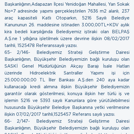
Başkanlığının,Adapazarı İlçesi Yenidoğan Mahallesi, Yan Sokak
No=7 adresinde yapımı gerçekleştirilen 7636 m2 alanlı, 237
araç kapasiteli Katlı Otoparkın, 5216 Sayılı Belediye
Kanununun 26. maddesine istinaden 3.000,00TL+KDV aylık
kira bedeli karşılığında Belediyemiz iştiraki olan BELPAŞ
A.Ş.ne 1 yıllığına işletilmek üzere devrine ilişkin
08/02/2017
tarihli, 1525478 Referanssayılı yazısı.
65- 2/146- Belediyemiz Strateji Geliştirme Dairesi
Başkanlığının, Büyükşehir Belediyemizin bağlı kuruluşu olan
SASKİ Genel Müdürlüğünün Akçay Barajı İsale Hatları
üzerinde Hidroelektrik Santraller Yapımı işi için
25.000.000,00 TL İller Bankası A.Ş.den 240 aya kadar
kullanacağı kredi alımına ilişkin Büyükşehir Belediyemizin
garantör olarak gösterilmesi, konuya ilişkin her türlü iş ve
işlemin 5216 ve 5393 sayılı Kanunlara göre yürütülebilmesi
hususunda Büyükşehir Belediye Başkanına yetki verilmesine
ilişkin
07/02/2017 tarihli,1525457 Referans sayılı yazısı.
66- 2/147- Belediyemiz Strateji Geliştirme Dairesi
Başkanlığının, Büyükşehir Belediyemizin bağlı kuruluşu olan