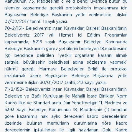
Kanununun 75. Maddesinin c ve d bendi uyarınca bütün bu
işlemler kapsamında gerekli protokollerin imzalanması için
Büyükşehir Belediye Başkanına yetki verilmesine ilişkin
07/02/2017 tarihli, 1 sayılı yazısı.
70- 2/151- Belediyemiz İnsan Kaynakları Dairesi Başkanlığının,
Belediyemiz 2017 yılı Hizmet içi Eğitim Programları
kapsamında; 5216 sayılı Büyükşehir Belediye Kanununda
Belediye Başkanının görev yetkilerini belirleyen 18.maddesinin
(g) bendinde belirtilen “yetkili organların kararını almak
şartıyla, büyükşehir belediyesi adına sözleşme yapmak”
hükmü gereği, Marmara Belediyeler Birliği ile protokol
imzalamak üzere Büyükşehir Belediye Başkanına yetki
verilmesine ilişkin
30/01/2017 tarihli, 213 sayılı yazısı.
71- 2/152- Belediyemiz İnsan Kaynakları Dairesi Başkanlığının,
Belediye ve Bağlı Kuruluşları ile Mahalli İdare Birlikleri Norm
Kadro İlke ve Standartlarına Dair Yönetmeliğin 11. Maddesi ve
5393 Sayılı Belediye Kanununun 18. Maddesinin (1) bendine
göre kazanılmış hak aylık dereceleri kadro derecelerinin
üzerinde bulunan memurların durumlarına göre kadro
derecelerinin iptal-ihdası ile ilgili hazırlanan Dolu Kadro