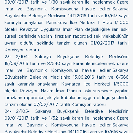
09/01/2017 tarih ve 1/80 sayılı kararı ile incelenmek üzere
İmar ve Bayındırlık Komisyonuna havale edilen,Sakarya
Büyükşehir Belediye Meclisinin 14.11.2016 tarih ve 10/613 sayılı
kararıyla onaylanan Pamukova İlçe Merkezi 1. Etap 1/1000
ölçekli Revizyon Uygulama İmar Plan değişikliğine ilan askı
süresi içerisinde yapılan itirazların rapordaki şekliylekabulünün
uygun olduğu şeklinde tanzim olunan
01/02/2017 tarihli
Komisyon raporu.
23- 2/104- Sakarya Büyükşehir Belediye Meclisi’nin
19/09/2016 tarih ve 8/540 sayılı kararı ile incelenmek üzere
İmar ve Bayındırlık Komisyonuna havale edilen,Sakarya
Büyükşehir Belediye Meclisinin; 13.06.2016 tarih ve 6/366
sayılı kararıyla onaylanan Kaynarca İlçe Merkezi 1/5000
ölçekli Revizyon Nazım İmar Planına askı süresince yapılan
itirazların rapordaki şekliyle kabulünün uygun olduğu şeklinde
tanzim olunan
07/02/2017 tarihli Komisyon raporu.
24- 2/105- Sakarya Büyükşehir Belediye Meclisi’nin
09/01/2017 tarih ve 1/52 sayılı kararı ile incelenmek üzere
İmar ve Bayındırlık Komisyonuna havale edilen,Sakarya
Büyükşehir Belediye Meclisinin; 14.11.2016 tarih ve 10/616 sayılı