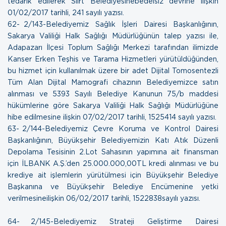
tedarik edilerek Siirt Belediyesinebedelsiz devrine ilişkin
01/02/2017 tarihli, 241 sayılı yazısı.
62- 2/143-Belediyemiz Sağlık İşleri Dairesi Başkanlığının,
Sakarya Valiliği Halk Sağlığı Müdürlüğünün talep yazısı ile,
Adapazarı İlçesi Toplum Sağlığı Merkezi tarafından ilimizde
Kanser Erken Teşhis ve Tarama Hizmetleri yürütüldüğünden,
bu hizmet için kullanılmak üzere bir adet Dijital Tomosentezli
Tüm Alan Dijital Mamografi cihazının Belediyemizce satın
alınması ve 5393 Sayılı Belediye Kanunun 75/b maddesi
hükümlerine göre Sakarya Valiliği Halk Sağlığı Müdürlüğüne
hibe edilmesine ilişkin
07/02/2017 tarihli, 1525414 sayılı yazısı.
63- 2/144-Belediyemiz Çevre Koruma ve Kontrol Dairesi
Başkanlığının, Büyükşehir Belediyemizin Katı Atık Düzenli
Depolama Tesisinin 2.Lot Sahasının yapımına ait finansman
için İLBANK A.Ş.’den 25.000.000,00TL kredi alınması ve bu
krediye ait işlemlerin yürütülmesi için Büyükşehir Belediye
Başkanına ve Büyükşehir Belediye Encümenine yetki
verilmesineilişkin
06/02/2017 tarihli, 1522838sayılı yazısı.
64- 2/145-Belediyemiz Strateji Geliştirme Dairesi