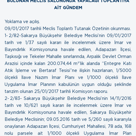
BULUNAN MECLİS SALONUNDA YAPACAĞI TOPLANTIYA
AİT GÜNDEM
Yoklama ve açılış.
09/01/2017 tarihli Meclis Toplantı Tutanak Özeti
nin okunması.
1- 2/82-Sakarya Büyükşehir Belediye Meclisi’nin 09/01/2017
tarih ve 1/37 sayılı kararı ile incelenmek üzere İmar ve
Bayındırlık Komisyonuna havale edilen, Adapazarı İlçesi,
Taşkısığı ve Tekeler Mahalle sınırlarında, Arpalık Devlet Orman
Arazisi içinde kalan 200.074,44 m²’lik alanda “Entegre Katı
Atık İşleme ve Bertaraf Tesisi”ne ilişkin hazırlanan, 1/5000
ölçekli İlave Nazım İmar Planı ve 1/1000 ölçekli İlave
Uygulama İmar Planının kabulünün uygun olduğu şeklinde
tanzim olunan
25/01/2017 tarihli Komisyon raporu
.
2- 2/83- Sakarya Büyükşehir Belediye Meclisi’nin 14/11/2016
tarih ve 10/621 sayılı kararı ile incelenmek üzere İmar ve
Bayındırlık Komisyonuna havale edilen, Sakarya Büyükşehir
Belediye Meclisinin; 09.05.2016 tarih ve 5/260 sayılı kararıyla
onaylanan Adapazarı İlçesi, Cumhuriyet Mahallesi, 78 ada, 168
nolu parsele ait 1/1000 ölçekli Uygulama İmar Plan