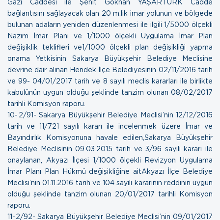
Gazi Caddesi ile Şehit Gökhan YAŞARTÜRK Cadde
bağlantısını sağlayacak olan 20 m.lik imar yolunun ve bölgede
bulunan adaların yeniden düzenlenmesi ile ilgili 1/5000 ölçekli
Nazım İmar Planı ve 1/1000 ölçekli Uygulama İmar Plan
değişiklik teklifleri ve1/1000 ölçekli plan değişikliği yapma
onama Yetkisinin Sakarya Büyükşehir Belediye Meclisine
devrine dair alınan Hendek İlçe Belediyesinin 02/11/2016 tarih
ve 99- 04/01/2017 tarih ve 8 sayılı meclis kararları ile birlikte
kabulünün uygun olduğu şeklinde tanzim olunan
08/02/2017
tarihli Komisyon raporu.
10- 2/91- Sakarya Büyükşehir Belediye Meclisi’nin 12/12/2016
tarih ve 11/721 sayılı kararı ile incelenmek üzere İmar ve
Bayındırlık Komisyonuna havale edilen,Sakarya Büyükşehir
Belediye Meclisinin 09.03.2015 tarih ve 3/96 sayılı kararı ile
onaylanan, Akyazı İlçesi 1/1000 ölçekli Revizyon Uygulama
İmar Planı Plan Hükmü değişikliğine aitAkyazı İlçe Belediye
Meclisi’nin 01.11.2016 tarih ve 104 sayılı kararının reddinin uygun
olduğu şeklinde tanzim olunan
20/01/2017 tarihli Komisyon
raporu.
11- 2/92- Sakarya Büyükşehir Belediye Meclisi’nin 09/01/2017