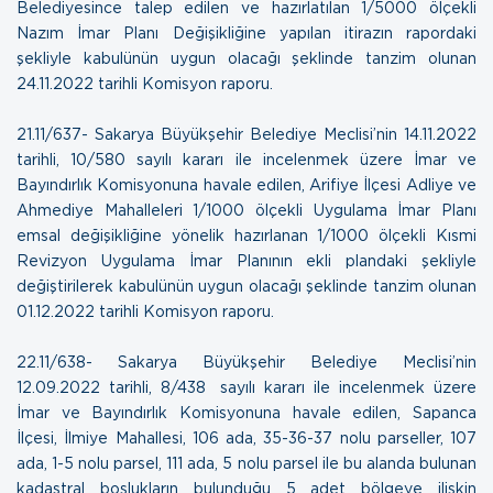
Belediyesince talep edilen ve hazırlatılan 1/5000 ölçekli
Nazım İmar Planı Değişikliğine yapılan itirazın rapordaki
şekliyle kabulünün uygun olacağı şeklinde tanzim olunan
24.11.2022 tarihli Komisyon raporu.
21.11/637- Sakarya Büyükşehir Belediye Meclisi’nin 14.11.2022
tarihli, 10/580 sayılı kararı ile incelenmek üzere İmar ve
Bayındırlık Komisyonuna havale edilen, Arifiye İlçesi Adliye ve
Ahmediye Mahalleleri 1/1000 ölçekli Uygulama İmar Planı
emsal değişikliğine yönelik hazırlanan 1/1000 ölçekli Kısmi
Revizyon Uygulama İmar Planının ekli plandaki şekliyle
değiştirilerek kabulünün uygun olacağı şeklinde tanzim olunan
0
1.12.2022 tarihli Komisyon raporu.
22.11/638- Sakarya Büyükşehir Belediye Meclisi’nin
12.09.2022 tarihli, 8/438 sayılı kararı ile incelenmek üzere
İmar ve Bayındırlık Komisyonuna havale edilen, Sapanca
İlçesi, İlmiye Mahallesi, 106 ada, 35-36-37 nolu parseller, 107
ada, 1-5 nolu parsel, 111 ada, 5 nolu parsel ile bu alanda bulunan
kadastral boşlukların bulunduğu 5 adet bölgeye ilişkin