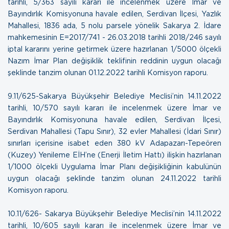
tarihli, 5/363 sayılı kararı ile incelenmek üzere İmar ve
Bayındırlık Komisyonuna havale edilen, Serdivan İlçesi, Yazlık
Mahallesi, 1836 ada, 5 nolu parsele yönelik Sakarya 2. İdare
mahkemesinin E=2017/741 - 26.03.2018 tarihli 2018/246 sayılı
iptal kararını yerine getirmek üzere hazırlanan 1/5000 ölçekli
Nazım İmar Plan değişiklik teklifinin reddinin uygun olacağı
şeklinde tanzim olunan
01.12.2022 tarihli Komisyon raporu.
9.11/625-Sakarya Büyükşehir Belediye Meclisi’nin 14.11.2022
tarihli, 10/570 sayılı kararı ile incelenmek üzere İmar ve
Bayındırlık Komisyonuna havale edilen, Serdivan İlçesi,
Serdivan Mahallesi (Tapu Sınır), 32 evler Mahallesi (İdari Sınır)
sınırları içerisine isabet eden 380 kV Adapazarı-Tepeören
(Kuzey) Yenileme EİH’ne (Enerji İletim Hattı) ilişkin hazırlanan
1/1000 ölçekli Uygulama İmar Planı değişikliğinin kabulünün
uygun olacağı şeklinde tanzim olunan
24.11.2022 tarihli
Komisyon raporu.
10.11/626- Sakarya Büyükşehir Belediye Meclisi’nin 14.11.2022
tarihli, 10/605 sayılı kararı ile incelenmek üzere İmar ve