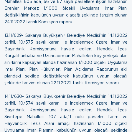
Mahallesi 605 ada, 66 ve 67 sayılı parsellere ilişkin hazırlanan
Erenler Merkez 1/1000 ölçekli Uygulama İmar Planı
değişikliğinin kabulünün uygun olacağı şeklinde tanzim olunan
24.11.2022 tarihli Komisyon raporu.
13.11/629- Sakarya Büyükşehir Belediye Meclisi’nin 14.11.2022
tarihli, 10/573 sayılı kararı ile incelenmek üzere İmar ve
Bayındırlık Komisyonuna havale edilen, Hendek İlçesi
Kargalıhanbaba ve Uzuncaorman Mahalleleri köy yerleşik alan
sınırlarını kapsayan alanda hazırlanan 1/1000 ölçekli Uygulama
İmar Planı, Plan Hükümleri, Plan Açıklama Raporunun ekli
plandaki şekilde değiştirilerek kabulünün uygun olacağı
şeklinde tanzim olunan
22.11.2022 tarihli Komisyon raporu.
14.11/630- Sakarya Büyükşehir Belediye Meclisi’nin 14.11.2022
tarihli, 10/574 sayılı kararı ile incelenmek üzere İmar ve
Bayındırlık Komisyonuna havale edilen, Hendek İlçesi
Sivritepe Mahallesi 107 ada,11 nolu parselin Tarım ve
Hayvancılık Tesis Alanı amaçlı hazırlanan 1/1000 ölçekli
Uygulama İmar Planının kabulünün uygun olacağı şeklinde