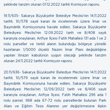
şeklinde tanzim olunan
01.12.2022 tarihli Komisyon raporu.
19.11/635- Sakarya Büyükşehir Belediye Meclisi’nin 14.11.2022
tarihli, 10/578 sayılı kararı ile incelenmek üzere İmar ve
Bayındırlık Komisyonuna havale edilen, Sakarya Büyükşehir
Belediyesi Meclisi'nin 12.09.2022 tarih ve 8/408 sayılı
kararıyla onaylanan, Arifiye İlçesi Fatih Mahallesi 131 ada 1 ve 2
nolu parseller ve terkli alanın bulunduğu bölgeye yönelik
hazırlanan 1/5000 ölçekli Nazım İmar Planı değişikliğine
yapılan itirazın kabulünün uygun olacağı şeklinde tanzim
olunan
24.11.2022 tarihli Komisyon raporu.
20.11/636- Sakarya Büyükşehir Belediye Meclisi’nin 14.11.2022
tarihli, 10/579 sayılı kararı ile incelenmek üzere İmar ve
Bayındırlık Komisyonuna havale edilen, Sakarya Büyükşehir
Belediyesi Meclisi'nin 12/09/2022 tarih ve 8/406 sayılı
kararıyla onaylanan, Arifiye İlçesi, Fatih Mahallesi 296 ada 1
nolu parsel, 968 ada 67-72 nolu parsellerde bulunan Park
Alanı ve Eğitim Tesis Alanının yer değiştirmesine ilişkin