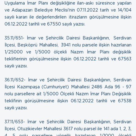
Uygulama İmar Planı değişikliğine ilan-askı süresince yapılan
ve Adapazarı Belediye Meclisi'nin 07.11.2022 tarih ve 14/104
sayılı kararı ile değerlendirilen itirazların görüşülmesine ilişkin
06.12.2022 tarihli ve 67550 sayılı yazısı.
35.11/651- İmar ve Şehircilik Dairesi Başkanlığının, Serdivan
İlçesi, Beşköprü Mahallesi, 3941 nolu parsele ilişkin hazırlanan
1/25000 ve 1/5000 ölçekli Nazım İmar Planı değişiklik
tekliflerinin görüşülmesine ilişkin
06.12.2022 tarihli ve 67563
sayılı yazısı.
36.11/652- İmar ve Şehircilik Dairesi Başkanlığının, Serdivan
İlçesi Kazımpaşa (Cumhuriyet) Mahallesi 2486 Ada 96 - 97
nolu parsellere ait 1/5000 Ölçekli Nazım İmar Planı Değişiklik
teklifinin görüşülmesine ilişkin
06.12.2022 tarihli ve 67538
sayılı yazısı.
37.11/653- İmar ve Şehircilik Dairesi Başkanlığının, Serdivan
İlçesi, Otuzikievler Mahallesi 3617 nolu parsel ile 141 ada 1, 2, 3,
4, 5 nolu parsellere yönelik hazırlanan 1/1000 ölçekli