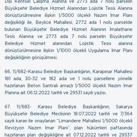
Dışı Kentsel Çalışma Alanına ve 2773 ada 7 nolu parselin
Büyükşehir Belediye Hizmet Alanından Lojistik Tesis Alanına
dönüştürülmesine ilişkin 1/5000 ölçekli Nazım İmar Planı
değişikliği ile, Beylice Mahallesi, 2772 ada 1 nolu parselde
bulunan Büyükşehir Belediye Hizmet Alanının İmalathane
Tesis Alanına ve 2773 ada 7 nolu parselin Büyükşehir
Belediye Hizmet alanından Lojistik Tesis alanına
dönüştürülmesine ilişkin
1/1000 ölçekli Uygulama İmar Planı
değişikliğinin görüşülmesi.
66. 11/682-Karasu Belediye Başkanlığının, Karapınar Mahallesi
181 ada, 30-32 ve 182 ada ve 1 nolu parsellere yönelik
hazırlanan Beton Santralı amaçlı 1/5000 ölçekli Nazım İmar
Planına ait
06.12.2022 tarihli ve 29531 sayılı yazısı.
67. 11/683- Karasu Belediye Başkanlığının, Sakarya
Büyükşehir Belediye Meclisinin 18.07.2022 tarihli ve 7/364
sayılı kararı ile onaylanan “Limandere Mahallesi 1/5000 ölçekli
Revizyon Nazım İmar Planı”, plan hükümleri paftasında
hazırlanan plan değişikliğine ait
07.12.2022 tarihli ve 29537