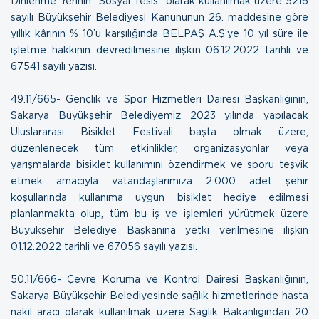
Dinlenme Yerinin “Sosyal Tesis” olarak kullanılmak üzere 5216
sayılı Büyükşehir Belediyesi Kanununun 26. maddesine göre
yıllık kârının % 10’u karşılığında BELPAŞ A.Ş’ye 10 yıl süre ile
işletme hakkının devredilmesine ilişkin
06.12.2022 tarihli ve
67541 sayılı yazısı.
49.11/665- Gençlik ve Spor Hizmetleri Dairesi Başkanlığının,
Sakarya Büyükşehir Belediyemiz 2023 yılında yapılacak
Uluslararası Bisiklet Festivali başta olmak üzere,
düzenlenecek tüm etkinlikler, organizasyonlar veya
yarışmalarda bisiklet kullanımını özendirmek ve sporu teşvik
etmek amacıyla vatandaşlarımıza 2.000 adet şehir
koşullarında kullanıma uygun bisiklet hediye edilmesi
planlanmakta olup, tüm bu iş ve işlemleri yürütmek üzere
Büyükşehir Belediye Başkanına yetki verilmesine ilişkin
01.12.2022 tarihli ve 67056 sayılı yazısı.
50.11/666- Çevre Koruma ve Kontrol Dairesi Başkanlığının,
Sakarya Büyükşehir Belediyesinde sağlık hizmetlerinde hasta
nakil aracı olarak kullanılmak üzere Sağlık Bakanlığından 20