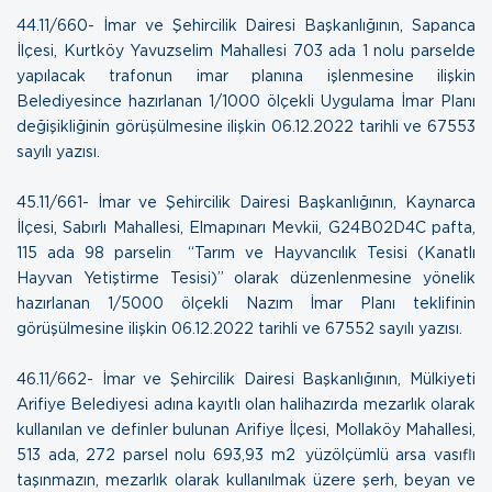
44.11/660- İmar ve Şehircilik Dairesi Başkanlığının, Sapanca
İlçesi, Kurtköy Yavuzselim Mahallesi 703 ada 1 nolu parselde
yapılacak trafonun imar planına işlenmesine ilişkin
Belediyesince hazırlanan 1/1000 ölçekli Uygulama İmar Planı
değişikliğinin görüşülmesine ilişkin
06.12.2022 tarihli ve 67553
sayılı yazısı.
45.11/661- İmar ve Şehircilik Dairesi Başkanlığının, Kaynarca
İlçesi, Sabırlı Mahallesi, Elmapınarı Mevkii, G24B02D4C pafta,
115 ada 98 parselin “Tarım ve Hayvancılık Tesisi (Kanatlı
Hayvan Yetiştirme Tesisi)” olarak düzenlenmesine yönelik
hazırlanan 1/5000 ölçekli Nazım İmar Planı teklifinin
görüşülmesine ilişkin
06.12.2022 tarihli ve 67552 sayılı yazısı.
46.11/662- İmar ve Şehircilik Dairesi Başkanlığının, Mülkiyeti
Arifiye Belediyesi adına kayıtlı olan halihazırda mezarlık olarak
kullanılan ve definler bulunan Arifiye İlçesi, Mollaköy Mahallesi,
513 ada, 272 parsel nolu 693,93 m2 yüzölçümlü arsa vasıflı
taşınmazın, mezarlık olarak kullanılmak üzere şerh, beyan ve