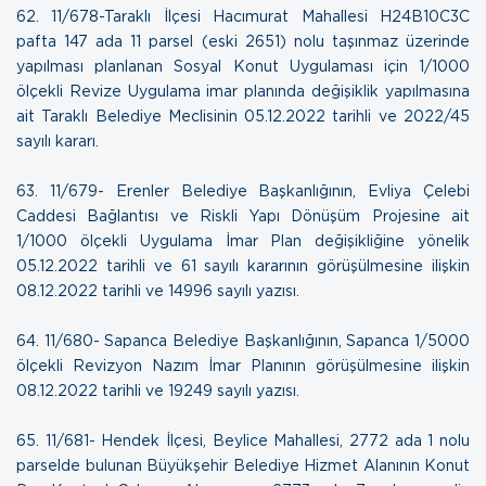
62. 11/678-Taraklı İlçesi Hacımurat Mahallesi H24B10C3C
pafta 147 ada 11 parsel (eski 2651) nolu taşınmaz üzerinde
yapılması planlanan Sosyal Konut Uygulaması için 1/1000
ölçekli Revize Uygulama imar planında değişiklik yapılmasına
ait Taraklı Belediye Meclisinin
05.12.2022 tarihli ve 2022/45
sayılı kararı.
63. 11/679- Erenler Belediye Başkanlığının, Evliya Çelebi
Caddesi Bağlantısı ve Riskli Yapı Dönüşüm Projesine ait
1/1000 ölçekli Uygulama İmar Plan değişikliğine yönelik
05.12.2022 tarihli ve 61 sayılı kararının görüşülmesine ilişkin
08.12.2022 tarihli ve 14996 sayılı yazısı.
64. 11/680- Sapanca Belediye Başkanlığının, Sapanca 1/5000
ölçekli Revizyon Nazım İmar Planının görüşülmesine ilişkin
08.12.2022 tarihli ve 19249 sayılı yazısı.
65. 11/681- Hendek İlçesi, Beylice Mahallesi, 2772 ada 1 nolu
parselde bulunan Büyükşehir Belediye Hizmet Alanının Konut