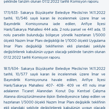
şeklinde tanzim olunan
01.12.2022 tarihli Komisyon raporu.
17.11/633- Sakarya Büyükşehir Belediye Meclisi’nin 14.11.2022
tarihli, 10/546 sayılı kararı ile incelenmek üzere İmar ve
Bayındırlık Komisyonuna iade edilen, Arifiye İlçesi
Hanlı/Sakarya Mahallesi 444 ada, 2 nolu parsel ve 441 ada, 13
nolu parselin bulunduğu bölgeye yönelik hazırlanan 1/5000
ölçekli Nazım İmar Planı değişikliği ile 1/1000 ölçekli Uygulama
İmar Planı değişikliği tekliflerinin ekli plandaki şekliyle
değiştirilerek kabulünün uygun olacağı şeklinde tanzim olunan
01.12.2022 tarihli Komisyon raporu.
18.11/634- Sakarya Büyükşehir Belediye Meclisi’nin 14.11.2022
tarihli, 10/577 sayılı kararı ile incelenmek üzere İmar ve
Bayındırlık Komisyonuna havale edilen, Arifiye İlçesi
Hanlı/Sakarya Mahallesi 407- 408- 409 ve 411 nolu imar
adalarının Ticaret Alanından Konut Dışı Kentsel Çalışma
Alanına dönüştürülmesine ilişkin Belediyesince talep edilen ve
hazırlanan 1/5000 ölçekli Nazım İmar Planı değişiklik teklifinin
ekli plandaki şekliyle değiştirilerek kabulünün uygun olacağı