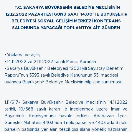
T.C. SAKARYA BÜYÜKŞEHİR BELEDİYE MECLİSİNİN
12.12.2022 PAZARTESİ GÜNÜ SAAT 14.00’TE BÜYÜKŞEHİR
BELEDİYESİ SOSYAL GELİŞİM MERKEZİ KONFERANS
SALONUNDA YAPACAĞI TOPLANTIYA AİT GÜNDEM
•Yoklama ve açılış.
•14.11.2022 ve 21.11.2022 tarihli Meclis Kararları
•Sakarya Büyükşehir Belediyesi “
2021 yılı Sayıştay Denetim
Raporu
”nun 5393 sayılı Belediye Kanununun 55. maddesi
uyarınca Büyükşehir Belediye Meclisinin bilgisine sunulması.
1.11/617- Sakarya Büyükşehir Belediye Meclisi’nin 14.11.2022
tarihli, 10/568 sayılı kararı ile incelenmek üzere İmar ve
Bayındırlık Komisyonuna havale edilen, Adapazarı İlçesi
Güneşler Mahallesi 4403 ada 1 nolu parsel ve 4403 ada 3 nolu
parselin batısında yer alan tescil dışı alana yönelik hazırlanan