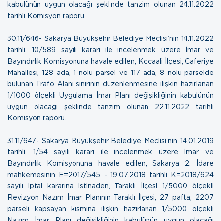
kabulünün uygun olacağı şeklinde tanzim olunan
24.11.2022
tarihli Komisyon raporu.
30.11/646- Sakarya Büyükşehir Belediye Meclisi’nin 14.11.2022
tarihli, 10/589 sayılı kararı ile incelenmek üzere İmar ve
Bayındırlık Komisyonuna havale edilen, Kocaali İlçesi, Caferiye
Mahallesi, 128 ada, 1 nolu parsel ve 117 ada, 8 nolu parselde
bulunan Trafo Alanı sınırının düzenlenmesine ilişkin hazırlanan
1/1000 ölçekli Uygulama İmar Planı değişikliğinin kabulünün
uygun olacağı şeklinde tanzim olunan
22.11.2022 tarihli
Komisyon raporu.
31.11/647- Sakarya Büyükşehir Belediye Meclisi’nin 14.01.2019
tarihli, 1/54 sayılı kararı ile incelenmek üzere İmar ve
Bayındırlık Komisyonuna havale edilen, Sakarya 2. İdare
mahkemesinin E=2017/545 - 19.07.2018 tarihli K=2018/624
sayılı iptal kararına istinaden, Taraklı İlçesi 1/5000 ölçekli
Revizyon Nazım İmar Planının Taraklı İlçesi, 27 pafta, 2207
parseli kapsayan kısmına ilişkin hazırlanan 1/5000 ölçekli
Nazım İmar Planı değişikliğinin kabulünün uygun olacağı