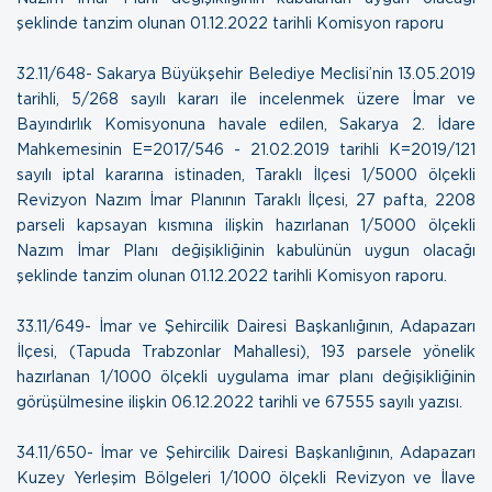
şeklinde tanzim olunan
01.12.2022 tarihli Komisyon raporu
32.11/648- Sakarya Büyükşehir Belediye Meclisi’nin 13.05.2019
tarihli, 5/268 sayılı kararı ile incelenmek üzere İmar ve
Bayındırlık Komisyonuna havale edilen, Sakarya 2. İdare
Mahkemesinin E=2017/546 - 21.02.2019 tarihli K=2019/121
sayılı iptal kararına istinaden, Taraklı İlçesi 1/5000 ölçekli
Revizyon Nazım İmar Planının Taraklı İlçesi, 27 pafta, 2208
parseli kapsayan kısmına ilişkin hazırlanan 1/5000 ölçekli
Nazım İmar Planı değişikliğinin kabulünün uygun olacağı
şeklinde tanzim olunan
01.12.2022 tarihli Komisyon raporu.
33.11/649- İmar ve Şehircilik Dairesi Başkanlığının, Adapazarı
İlçesi, (Tapuda Trabzonlar Mahallesi), 193 parsele yönelik
hazırlanan 1/1000 ölçekli uygulama imar planı değişikliğinin
görüşülmesine ilişkin
06.12.2022 tarihli ve 67555 sayılı yazısı.
34.11/650- İmar ve Şehircilik Dairesi Başkanlığının, Adapazarı
Kuzey Yerleşim Bölgeleri 1/1000 ölçekli Revizyon ve İlave