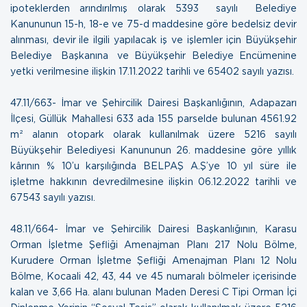
ipoteklerden arındırılmış olarak 5393 sayılı Belediye
Kanununun 15-h, 18-e ve 75-d maddesine göre bedelsiz devir
alınması, devir ile ilgili yapılacak iş ve işlemler için Büyükşehir
Belediye Başkanına ve Büyükşehir Belediye Encümenine
yetki verilmesine ilişkin
17.11.2022 tarihli ve 65402 sayılı yazısı.
47.11/663- İmar ve Şehircilik Dairesi Başkanlığının, Adapazarı
İlçesi, Güllük Mahallesi 633 ada 155 parselde bulunan 4561.92
m² alanın otopark olarak kullanılmak üzere 5216 sayılı
Büyükşehir Belediyesi Kanununun 26. maddesine göre yıllık
kârının % 10’u karşılığında BELPAŞ A.Ş’ye 10 yıl süre ile
işletme hakkının devredilmesine ilişkin
06.12.2022 tarihli ve
67543 sayılı yazısı.
48.11/664- İmar ve Şehircilik Dairesi Başkanlığının, Karasu
Orman İşletme Şefliği Amenajman Planı 217 Nolu Bölme,
Kurudere Orman İşletme Şefliği Amenajman Planı 12 Nolu
Bölme, Kocaali 42, 43, 44 ve 45 numaralı bölmeler içerisinde
kalan ve 3,66 Ha. alanı bulunan Maden Deresi C Tipi Orman İçi