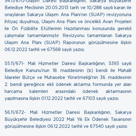
54.11/670-Ulaşım Dairesi Başkanlığının, Sakarya Büyükşehir
Belediye Meclisinin 20.05.2013 tarih ve 10/288 sayılı kararı ile
onaylanan Sakarya Ulaşım Ana Planı’nın (SUAP) revizyonuna
ihtiyaç duyulmuş, Ulaşım Ana Planı ve öncelikli Avan Projeleri
ile Ön Fizibilite Etütlerinin Hazırlanması konusunda gerekli
çalışmalar tamamlanmıştır. Revizyonu tamamlanan Sakarya
Ulaşım Ana Planı (SUAP) Raporunun görüşülmesine ilişkin
06.12.2022 tarihli ve 67568 sayılı yazısı.
55.11/671- Mali Hizmetler Dairesi Başkanlığının, 5393 sayılı
Belediye Kanunu'nun 18. maddesinin (b) bendi ile Mahalli
İdareler Bütçe ve Muhasebe Yönetmeliği'nin 36. maddesinin
2. bendi gereğince ekli ödenek aktarma formunda yer alan
harcama kalemleri arasındaki ödenek aktarmasının
yapılmasına ilişkin
01.12.2022 tarihli ve 67103 sayılı yazısı.
56.11/672- Mali Hizmetler Dairesi Başkanlığının, Sakarya
Büyükşehir Belediyesi 2022 Mali Yılı Ek Ödenek Tasarısının
görüşülmesine ilişkin
06.12.2022 tarihli ve 67540 sayılı yazısı