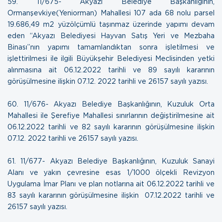
59. 11/675- Akyazı Belediye Başkanlığının,
Ormanşevkiye(Yeniorman) Mahallesi 107 ada 68 nolu parsel
19.686,49 m2 yüzölçümlü taşınmaz üzerinde yapımı devam
eden “Akyazı Belediyesi Hayvan Satış Yeri ve Mezbaha
Binası”nın yapımı tamamlandıktan sonra işletilmesi ve
işlettirilmesi ile ilgili Büyükşehir Belediyesi Meclisinden yetki
alınmasına ait 06.12.2022 tarihli ve 89 sayılı kararının
görüşülmesine ilişkin
07.12. 2022 tarihli ve 26157 sayılı yazısı.
60. 11/676- Akyazı Belediye Başkanlığının, Kuzuluk Orta
Mahallesi ile Şerefiye Mahallesi sınırlarının değiştirilmesine ait
06.12.2022 tarihli ve 82 sayılı kararının görüşülmesine ilişkin
07.12. 2022 tarihli ve 26157 sayılı yazısı.
61. 11/677- Akyazı Belediye Başkanlığının, Kuzuluk Sanayi
Alanı ve yakın çevresine esas 1/1000 ölçekli Revizyon
Uygulama İmar Planı ve plan notlarına ait 06.12.2022 tarihli ve
83 sayılı kararının görüşülmesine ilişkin
07.12.2022 tarihli ve
26157 sayılı yazısı.