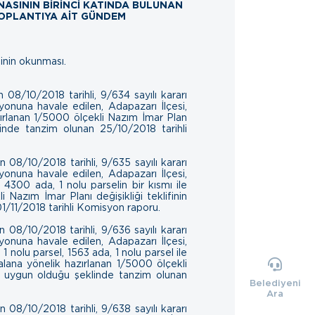
İNASININ BİRİNCİ KATINDA BULUNAN
OPLANTIYA AİT GÜNDEM
tinin okunmas
ı.
 08/10/2018 tarihli, 9/634 sayılı kararı
onuna havale edilen, Adapazarı İlçesi,
azırlanan 1/5000 ölçekli Nazım İmar Plan
eklinde tanzim olunan
25/10/2018 tarihli
 08/10/2018 tarihli, 9/635 sayılı kararı
onuna havale edilen, Adapazarı İlçesi,
 4300 ada, 1 nolu parselin bir kısmı ile
i Nazım İmar Planı değişikliği teklifinin
01/11/2018 tarihli Komisyon raporu
.
 08/10/2018 tarihli, 9/636 sayılı kararı
onuna havale edilen, Adapazarı İlçesi,
 1 nolu parsel, 1563 ada, 1 nolu parsel ile
alana yönelik hazırlanan 1/5000 ölçekli
ün uygun olduğu şeklinde tanzim olunan
Belediyeni
Ara
 08/10/2018 tarihli, 9/638 sayılı kararı