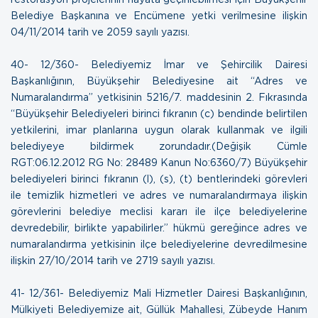
Belediye Başkanına ve Encümene yetki verilmesine ilişkin
04/11/2014 tarih ve 2059 sayılı yazısı.
40- 12/360- Belediyemiz İmar ve Şehircilik Dairesi
Başkanlığının, Büyükşehir Belediyesine ait “Adres ve
Numaralandırma” yetkisinin 5216/7. maddesinin 2. Fıkrasında
“Büyükşehir Belediyeleri birinci fıkranın (c) bendinde belirtilen
yetkilerini, imar planlarına uygun olarak kullanmak ve ilgili
belediyeye bildirmek zorundadır.(Değişik Cümle
RGT:06.12.2012 RG No: 28489 Kanun No:6360/7) Büyükşehir
belediyeleri birinci fıkranın (l), (s), (t) bentlerindeki görevleri
ile temizlik hizmetleri ve adres ve numaralandırmaya ilişkin
görevlerini belediye meclisi kararı ile ilçe belediyelerine
devredebilir, birlikte yapabilirler.” hükmü gereğince adres ve
numaralandırma yetkisinin ilçe belediyelerine devredilmesine
ilişkin
27/10/2014 tarih ve 2719 sayılı yazısı.
41- 12/361- Belediyemiz Mali Hizmetler Dairesi Başkanlığının,
Mülkiyeti Belediyemize ait, Güllük Mahallesi, Zübeyde Hanım