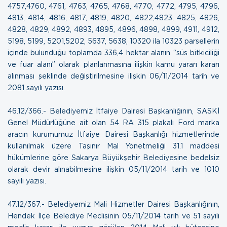
4757,4760, 4761, 4763, 4765, 4768, 4770, 4772, 4795, 4796,
4813, 4814, 4816, 4817, 4819, 4820, 4822,4823, 4825, 4826,
4828, 4829, 4892, 4893, 4895, 4896, 4898, 4899, 4911, 4912,
5198, 5199, 5201,5202, 5637, 5638, 10320 ila 10323 parsellerin
içinde bulunduğu toplamda 336,4 hektar alanın “süs bitkiciliği
ve fuar alanı” olarak planlanmasına ilişkin kamu yararı kararı
alınması şeklinde değiştirilmesine ilişkin
06/11/2014 tarih ve
2081 sayılı yazısı.
46.12/366.- Belediyemiz İtfaiye Dairesi Başkanlığının, SASKİ
Genel Müdürlüğüne ait olan 54 RA 315 plakalı Ford marka
aracın kurumumuz İtfaiye Dairesi Başkanlığı hizmetlerinde
kullanılmak üzere Taşınır Mal Yönetmeliği 31.1 maddesi
hükümlerine göre Sakarya Büyükşehir Belediyesine bedelsiz
olarak devir alınabilmesine ilişkin
05/11/2014 tarih ve 1010
sayılı yazısı.
47.12/367.- Belediyemiz Mali Hizmetler Dairesi Başkanlığının,
Hendek İlçe Belediye Meclisinin 05/11/2014 tarih ve 51 sayılı