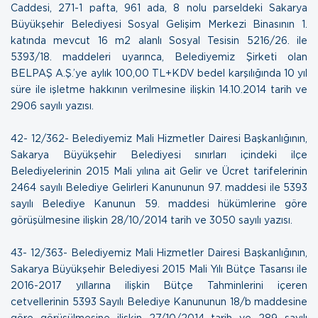
Caddesi, 271-1 pafta, 961 ada, 8 nolu parseldeki Sakarya
Büyükşehir Belediyesi Sosyal Gelişim Merkezi Binasının 1.
katında mevcut 16 m2 alanlı Sosyal Tesisin 5216/26. ile
5393/18. maddeleri uyarınca, Belediyemiz Şirketi olan
BELPAŞ A.Ş.’ye aylık 100,00 TL+KDV bedel karşılığında 10 yıl
süre ile işletme hakkının verilmesine ilişkin
14.10.2014 tarih ve
2906 sayılı yazısı.
42- 12/362- Belediyemiz Mali Hizmetler Dairesi Başkanlığının,
Sakarya Büyükşehir Belediyesi sınırları içindeki ilçe
Belediyelerinin
2015 Mali yılına ait Gelir ve Ücret tarifelerinin
2464 sayılı Belediye Gelirleri Kanununun 97. maddesi ile 5393
sayılı Belediye Kanunun 59. maddesi hükümlerine göre
görüşülmesine ilişkin
28/10/2014 tarih ve 3050 sayılı yazısı.
43- 12/363- Belediyemiz Mali Hizmetler Dairesi Başkanlığının,
Sakarya Büyükşehir Belediyesi 2015 Mali Yılı Bütçe Tasarısı ile
2016-2017 yıllarına ilişkin Bütçe Tahminlerini içeren
cetvellerinin 5393 Sayılı Belediye Kanununun 18/b maddesine
göre görüşülmesine ilişkin
27/10/2014 tarih ve 289 sayılı