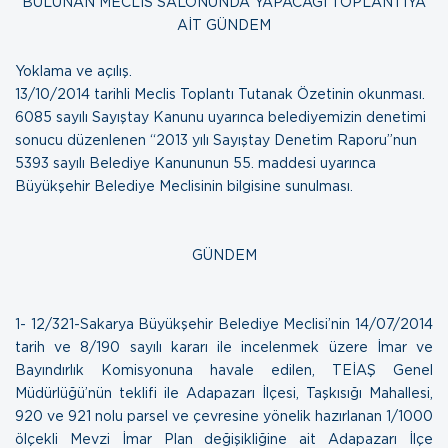
BULUNAN MECLİS SALONUNDA YAPACAĞI TOPLANTIYA
AİT GÜNDEM
Yoklama ve açılış.
13/10/2014 tarihli Meclis Toplantı Tutanak Özetinin okunması.
6085 sayılı Sayıştay Kanunu uyarınca belediyemizin denetimi
sonucu düzenlenen
“2013 yılı Sayıştay Denetim Raporu”
nun
5393 sayılı Belediye Kanununun 55. maddesi uyarınca
Büyükşehir Belediye Meclisinin bilgisine sunulması.
GÜNDEM
1- 12/321-
Sakarya Büyükşehir Belediye Meclisi’nin 14/07/2014
tarih ve 8/190 sayılı kararı ile incelenmek üzere İmar ve
Bayındırlık Komisyonuna havale edilen, TEİAŞ Genel
Müdürlüğü’nün teklifi ile Adapazarı İlçesi, Taşkısığı Mahallesi,
920 ve 921 nolu parsel ve çevresine yönelik hazırlanan 1/1000
ölçekli Mevzi İmar Plan değişikliğine ait Adapazarı İlçe