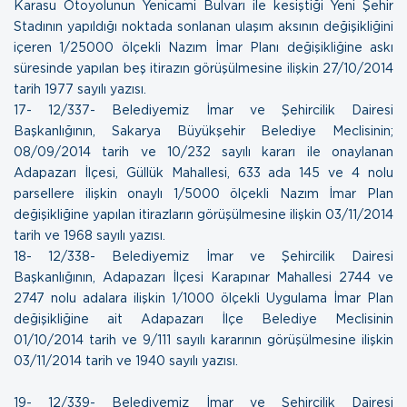
Karasu Otoyolunun Yenicami Bulvarı ile kesiştiği Yeni Şehir
Stadının yapıldığı noktada sonlanan ulaşım aksının değişikliğini
içeren 1/25000 ölçekli Nazım İmar Planı değişikliğine askı
süresinde yapılan beş itirazın görüşülmesine ilişkin
27/10/2014
tarih 1977 sayılı yazısı.
17- 12/337- Belediyemiz İmar ve Şehircilik Dairesi
Başkanlığının, Sakarya Büyükşehir Belediye Meclisinin;
08/09/2014 tarih ve 10/232 sayılı kararı ile onaylanan
Adapazarı İlçesi, Güllük Mahallesi, 633 ada 145 ve 4 nolu
parsellere ilişkin onaylı 1/5000 ölçekli Nazım İmar Plan
değişikliğine yapılan itirazların görüşülmesine ilişkin
03/11/2014
tarih ve 1968 sayılı yazısı.
18- 12/338- Belediyemiz İmar ve Şehircilik Dairesi
Başkanlığının, Adapazarı İlçesi Karapınar Mahallesi 2744 ve
2747 nolu adalara ilişkin 1/1000 ölçekli Uygulama İmar Plan
değişikliğine ait Adapazarı İlçe Belediye Meclisinin
01/10/2014 tarih ve 9/111 sayılı kararının görüşülmesine ilişkin
03/11/2014 tarih ve 1940 sayılı yazısı.
19- 12/339- Belediyemiz İmar ve Şehircilik Dairesi