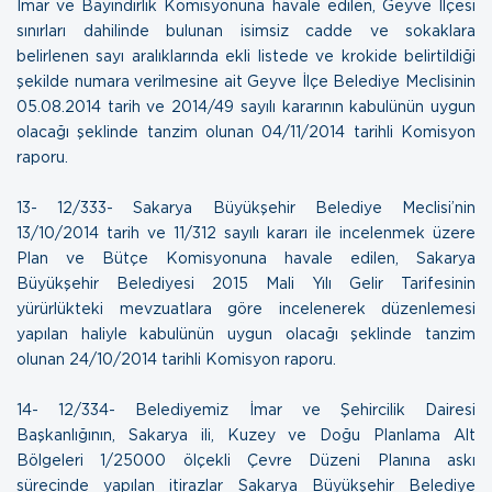
İmar ve Bayındırlık Komisyonuna havale edilen, Geyve İlçesi
sınırları dahilinde bulunan isimsiz cadde ve sokaklara
belirlenen sayı aralıklarında ekli listede ve krokide belirtildiği
şekilde numara verilmesine ait Geyve İlçe Belediye Meclisinin
05.08.2014 tarih ve 2014/49 sayılı kararının kabulünün uygun
olacağı şeklinde tanzim olunan
04/11/2014 tarihli Komisyon
raporu.
13- 12/333- Sakarya Büyükşehir Belediye Meclisi’nin
13/10/2014 tarih ve 11/312 sayılı kararı ile incelenmek üzere
Plan ve Bütçe Komisyonuna havale edilen, Sakarya
Büyükşehir Belediyesi 2015 Mali Yılı Gelir Tarifesinin
yürürlükteki mevzuatlara göre incelenerek düzenlemesi
yapılan haliyle kabulünün uygun olacağı şeklinde tanzim
olunan
24/10/2014 tarihli Komisyon raporu.
14- 12/334- Belediyemiz İmar ve Şehircilik Dairesi
Başkanlığının, Sakarya ili, Kuzey ve Doğu Planlama Alt
Bölgeleri 1/25000 ölçekli Çevre Düzeni Planına askı
sürecinde yapılan itirazlar Sakarya Büyükşehir Belediye