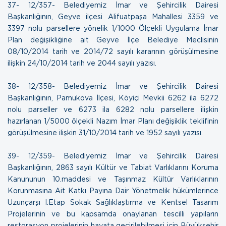
37- 12/357- Belediyemiz İmar ve Şehircilik Dairesi
Başkanlığının, Geyve ilçesi Alifuatpaşa Mahallesi 3359 ve
3397 nolu parsellere yönelik 1/1000 Ölçekli Uygulama İmar
Plan değişikliğine ait Geyve İlçe Belediye Meclisinin
08/10/2014 tarih ve 2014/72 sayılı kararının görüşülmesine
ilişkin
24/10/2014 tarih ve 2044 sayılı yazısı.
38- 12/358- Belediyemiz İmar ve Şehircilik Dairesi
Başkanlığının, Pamukova İlçesi, Köyiçi Mevkii 6262 ila 6272
nolu parseller ve 6273 ila 6282 nolu parsellere ilişkin
hazırlanan 1/5000 ölçekli Nazım İmar Planı değişiklik teklifinin
görüşülmesine ilişkin
31/10/2014 tarih ve 1952 sayılı yazısı.
39- 12/359- Belediyemiz İmar ve Şehircilik Dairesi
Başkanlığının, 2863 sayılı Kültür ve Tabiat Varlıklarını Koruma
Kanununun 10.maddesi ve Taşınmaz Kültür Varlıklarının
Korunmasına Ait Katkı Payına Dair Yönetmelik hükümlerince
Uzunçarşı I.Etap Sokak Sağlıklaştırma ve Kentsel Tasarım
Projelerinin ve bu kapsamda onaylanan tescilli yapıların
restorasyon projelerinin hayata geçirilebilmesi için Büyükşehir