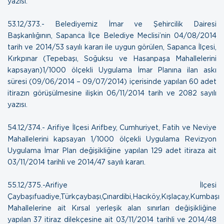
yazısı.
53.12/373.- Belediyemiz İmar ve Şehircilik Dairesi
Başkanlığının, Sapanca İlçe Belediye Meclisi’nin 04/08/2014
tarih ve 2014/53 sayılı kararı ile uygun görülen, Sapanca İlçesi,
Kırkpınar (Tepebaşı, Soğuksu ve Hasanpaşa Mahallelerini
kapsayan)1/1000 ölçekli Uygulama İmar Planına ilan askı
süresi (09/06/2014 – 09/07/2014) içerisinde yapılan 60 adet
itirazın görüşülmesine ilişkin
06/11/2014 tarih ve 2082 sayılı
yazısı.
54.12/374.- Arifiye İlçesi Arifbey, Cumhuriyet, Fatih ve Neviye
Mahallelerini kapsayan 1/1000 ölçekli Uygulama Revizyon
Uygulama İmar Plan değişikliğine yapılan 129 adet itiraza ait
03/11/2014 tarihli ve 2014/47 sayılı kararı.
55.12/375.-Arifiye İlçesi
Çaybaşıfuadiye,Türkçaybaşı,Çınardibi,Hacıköy,Kışlaçay,Kumbaşı
Mahallelerine ait Kırsal yerleşik alan sınırları değişikliğine
yapılan 37 itiraz dilekçesine ait
03/11/2014 tarihli ve 2014/48