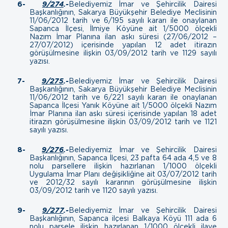
6-
9/274
.-
Belediyemiz İmar ve Şehircilik Dairesi
Başkanlığının, Sakarya Büyükşehir Belediye Meclisinin
11/06/2012 tarih ve 6/195 sayılı kararı ile onaylanan
Sapanca İlçesi, İlmiye Köyüne ait 1/5000 ölçekli
Nazım İmar Planına ilan askı süresi (27/06/2012 –
27/07/2012) içerisinde yapılan 12 adet itirazın
görüşülmesine ilişkin
03/09/2012 tarih ve 1129 sayılı
yazısı.
7-
9/275
.-
Belediyemiz İmar ve Şehircilik Dairesi
Başkanlığının, Sakarya Büyükşehir Belediye Meclisinin
11/06/2012 tarih ve 6/221 sayılı kararı ile onaylanan
Sapanca İlçesi Yanık Köyüne ait 1/5000 ölçekli Nazım
İmar Planına ilan askı süresi içerisinde yapılan 18 adet
itirazın görüşülmesine ilişkin
03/09/2012 tarih ve 1121
sayılı yazısı.
8-
9/276
.-
Belediyemiz İmar ve Şehircilik Dairesi
Başkanlığının, Sapanca İlçesi, 23 pafta 64 ada 4,5 ve 8
nolu parsellere ilişkin hazırlanan 1/1000 ölçekli
Uygulama İmar Planı değişikliğine ait 03/07/2012 tarih
ve 2012/32 sayılı kararının görüşülmesine ilişkin
03/09/2012 tarih ve 1120 sayılı yazısı.
9-
9/277
.-
Belediyemiz İmar ve Şehircilik Dairesi
Başkanlığının, Sapanca ilçesi Balkaya Köyü 111 ada 6
nolu parsele ilişkin hazırlanan 1/1000 ölçekli ilave