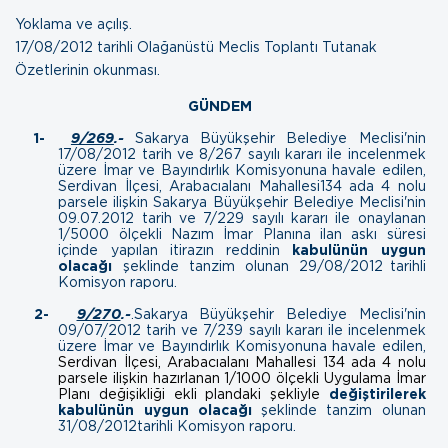
Yoklama ve açılış.
17/08/2012 tarihli Olağanüstü Meclis Toplantı
Tutanak
Özetlerinin okunması
.
GÜNDEM
1-
9/269
.-
Sakarya Büyükşehir Belediye Meclisi'nin
17/08/2012 tarih ve 8/267 sayılı kararı ile incelenmek
üzere İmar ve Bayındırlık Komisyonuna havale edilen,
Serdivan İlçesi, Arabacıalanı Mahallesi134 ada 4 nolu
parsele ilişkin Sakarya Büyükşehir Belediye Meclisi'nin
09.07.2012 tarih ve 7/229 sayılı kararı ile onaylanan
1/5000 ölçekli Nazım İmar Planına ilan askı süresi
içinde yapılan itirazın reddinin
kabulünün uygun
olacağı
şeklinde tanzim olunan
29/08/2012 tarihli
Komisyon raporu.
2-
9/270
.-
.
Sakarya Büyükşehir Belediye Meclisi'nin
09/07/2012 tarih ve 7/239 sayılı kararı ile incelenmek
üzere İmar ve Bayındırlık Komisyonuna havale edilen,
Serdivan İlçesi, Arabacıalanı Mahallesi 134 ada 4 nolu
parsele ilişkin hazırlanan 1/1000 ölçekli Uygulama İmar
Planı değişikliği ekli plandaki şekliyle
değiştirilerek
kabulünün uygun olacağı
şeklinde tanzim olunan
31/08/2012 tarihli Komisyon raporu.