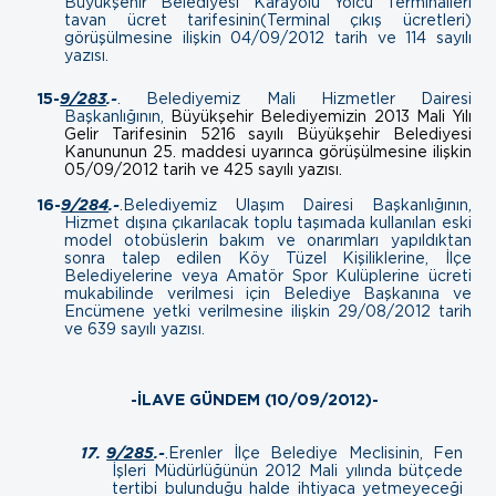
Büyükşehir Belediyesi Karayolu Yolcu Terminalleri
tavan ücret tarifesinin(Terminal çıkış ücretleri)
görüşülmesine ilişkin
04/09/2012 tarih ve 114 sayılı
yazısı.
15-
9/283
.-
.
Belediyemiz Mali Hizmetler Dairesi
Başkanlığının,
Büyükşehir Belediyemizin 2013 Mali Yılı
Gelir Tarifesinin 5216 sayılı Büyükşehir Belediyesi
Kanununun 25. maddesi uyarınca görüşülmesine ilişkin
05/09/2012 tarih ve 425 sayılı yazısı.
16-
9/284
.-
.
Belediyemiz Ulaşım Dairesi Başkanlığının,
Hizmet dışına çıkarılacak toplu taşımada kullanılan eski
model otobüslerin bakım ve onarımları yapıldıktan
sonra talep edilen Köy Tüzel Kişiliklerine, İlçe
Belediyelerine veya Amatör Spor Kulüplerine ücreti
mukabilinde verilmesi için Belediye Başkanına ve
Encümene yetki verilmesine ilişkin
29/08/2012 tarih
ve 639 sayılı yazısı.
-İLAVE GÜNDEM (10/09/2012)-
17.
9/285
.-
.Erenler İlçe Belediye Meclisinin, Fen
İşleri Müdürlüğünün 2012 Mali yılında bütçede
tertibi bulunduğu halde ihtiyaca yetmeyeceği