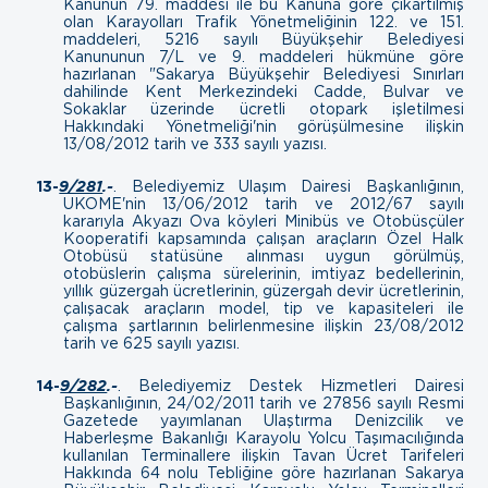
Kanunun 79. maddesi ile bu Kanuna göre çıkartılmış
olan Karayolları Trafik Yönetmeliğinin 122. ve 151.
maddeleri, 5216 sayılı Büyükşehir Belediyesi
Kanununun 7/L ve 9. maddeleri hükmüne göre
hazırlanan "Sakarya Büyükşehir Belediyesi Sınırları
dahilinde Kent Merkezindeki Cadde, Bulvar ve
Sokaklar üzerinde ücretli otopark işletilmesi
Hakkındaki Yönetmeliği'nin görüşülmesine ilişkin
13/08/2012 tarih ve 333 sayılı yazısı.
13-
9/281
.-
.
Belediyemiz Ulaşım Dairesi Başkanlığının,
UKOME'nin 13/06/2012 tarih ve 2012/67 sayılı
kararıyla Akyazı Ova köyleri Minibüs ve Otobüsçüler
Kooperatifi kapsamında çalışan araçların Özel Halk
Otobüsü statüsüne alınması uygun görülmüş,
otobüslerin çalışma sürelerinin, imtiyaz bedellerinin,
yıllık güzergah ücretlerinin, güzergah devir ücretlerinin,
çalışacak araçların model, tip ve kapasiteleri ile
çalışma şartlarının belirlenmesine ilişkin
23/08/2012
tarih ve 625 sayılı yazısı.
14-
9/282
.-
.
Belediyemiz Destek Hizmetleri Dairesi
Başkanlığının, 24/02/2011 tarih ve 27856 sayılı Resmi
Gazetede yayımlanan Ulaştırma Denizcilik ve
Haberleşme Bakanlığı Karayolu Yolcu Taşımacılığında
kullanılan Terminallere ilişkin Tavan Ücret Tarifeleri
Hakkında 64 nolu Tebliğine göre hazırlanan Sakarya