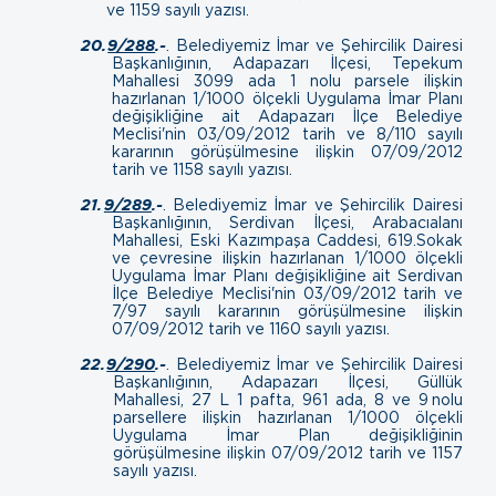
ve 1159 sayılı yazısı.
20.
9/288
.-
.
Belediyemiz İmar ve Şehircilik Dairesi
Başkanlığının, Adapazarı İlçesi, Tepekum
Mahallesi 3099 ada 1 nolu parsele ilişkin
hazırlanan 1/1000 ölçekli Uygulama İmar Planı
değişikliğine ait Adapazarı İlçe Belediye
Meclisi'nin 03/09/2012 tarih ve 8/110 sayılı
kararının görüşülmesine ilişkin
07/09/2012
tarih ve 1158 sayılı yazısı.
21.
9/289
.-
.
Belediyemiz İmar ve Şehircilik Dairesi
Başkanlığının, Serdivan İlçesi, Arabacıalanı
Mahallesi, Eski Kazımpaşa Caddesi, 619.Sokak
ve çevresine ilişkin hazırlanan 1/1000 ölçekli
Uygulama İmar Planı değişikliğine ait Serdivan
İlçe Belediye Meclisi'nin 03/09/2012 tarih ve
7/97 sayılı kararının görüşülmesine ilişkin
07/09/2012 tarih ve 1160 sayılı yazısı.
22.
9/290
.-
.
Belediyemiz İmar ve Şehircilik Dairesi
Başkanlığının, Adapazarı İlçesi, Güllük
Mahallesi, 27 L 1 pafta, 961 ada, 8 ve 9 nolu
parsellere ilişkin hazırlanan 1/1000 ölçekli
Uygulama İmar Plan değişikliğinin
görüşülmesine ilişkin
07/09/2012 tarih ve 1157
sayılı yazısı.