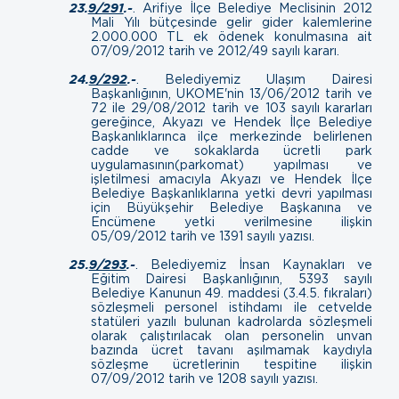
23.
9/291
.-
.
Arifiye İlçe Belediye Meclisinin 2012
Mali Yılı bütçesinde gelir gider kalemlerine
2.000.000 TL ek ödenek konulmasına ait
07/09/2012 tarih ve 2012/49 sayılı kararı.
24.
9/292
.-
.
Belediyemiz Ulaşım Dairesi
Başkanlığının, UKOME'nin 13/06/2012 tarih ve
72 ile 29/08/2012 tarih ve 103 sayılı kararları
gereğince, Akyazı ve Hendek İlçe Belediye
Başkanlıklarınca ilçe merkezinde belirlenen
cadde ve sokaklarda ücretli park
uygulamasının(parkomat) yapılması ve
işletilmesi amacıyla Akyazı ve Hendek İlçe
Belediye Başkanlıklarına yetki devri yapılması
için Büyükşehir Belediye Başkanına ve
Encümene yetki verilmesine ilişkin
05/09/2012 tarih ve 1391 sayılı yazısı.
25.
9/293
.-
.
Belediyemiz İnsan Kaynakları ve
Eğitim Dairesi Başkanlığının, 5393 sayılı
Belediye Kanunun 49. maddesi (3.4.5. fıkraları)
sözleşmeli personel istihdamı ile cetvelde
statüleri yazılı bulunan kadrolarda sözleşmeli
olarak çalıştırılacak olan personelin unvan
bazında ücret tavanı aşılmamak kaydıyla
sözleşme ücretlerinin tespitine ilişkin
07/09/2012 tarih ve 1208 sayılı yazısı.