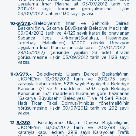
Uygulama İmar Planına ait 03/07/2012 tarih ve
2012/33 sayılı kararının görüşülmesine ilişkin
03/09/2012 tarih ve 1130 sayılı yazısı.
10-
9/278
.-
.
Belediyemiz İmar ve Şehircilik Dairesi
Başkanlığının, Sakarya Büyükşehir Belediye Meclisinin;
09/04/2012 tarih ve 4/123 sayılı kararı ile onaylanan
Sapanca İlçesi, Kırkpınar(Soğuksu, Hasanpaşa,
Tepebaşı Mahalleleri) 1/1000 ölçekli Revizyon
Uygulama İmar Planına ilan askı süresi (27/04/2012 –
28/05/2012) içerisinde yapılan 23 adet itirazın
görüşülmesine ilişkin
03/09/2012 tarih ve 1128 sayılı
yazısı.
11-
9/279
.-
.
Belediyemiz Ulaşım Dairesi Başkanlığının,
UKOME'nin 13/06/2012 tarih ve 2012/75 sayılı
kararıyla kabul edilen, 5216 sayılı Büyükşehir Belediye
Kanunun 7/f ve 9. maddeleri, 5393 sayılı Belediye
Kanununun 15/f maddeleri hükmüne göre hazırlanan
"Sakarya Büyükşehir Belediyesi T ve M Seri Plakalı,
Hatlı Ticari Taksi Dolmuş/Minibüs Yönetmeliği'nin
görüşülmesine ilişkin
30/07/2012 tarih ve 292 sayılı
yazısı.
12-
9/280
.-
.
Belediyemiz Ulaşım Dairesi Başkanlığının,
UKOME'nin 13/06/2012 tarih ve 2012/88 sayılı
kararıyla kabul edilen, 2918 sayılı Karayolları Trafik