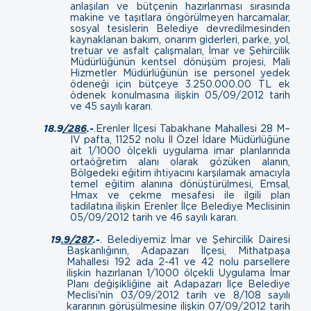
anlaşılan ve bütçenin hazırlanması sırasında
makine ve taşıtlara öngörülmeyen harcamalar,
sosyal tesislerin Belediye devredilmesinden
kaynaklanan bakım, onarım giderleri, parke, yol,
tretuar ve asfalt çalışmaları, İmar ve Şehircilik
Müdürlüğünün kentsel dönüşüm projesi, Mali
Hizmetler Müdürlüğünün ise personel yedek
ödeneği için bütçeye 3.250.000.00 TL ek
ödenek konulmasına ilişkin
05/09/2012 tarih
ve 45 sayılı kararı.
18.9
/286
.-
.Erenler İlçesi Tabakhane Mahallesi 28 M–
IV pafta, 11252 nolu İl Özel İdare Müdürlüğüne
ait 1/1000 ölçekli uygulama imar planlarında
ortaöğretim alanı olarak gözüken alanın,
Bölgedeki eğitim ihtiyacını karşılamak amacıyla
temel eğitim alanına dönüştürülmesi, Emsal,
Hmax ve çekme mesafesi ile ilgili plan
tadilatına ilişkin Erenler İlçe Belediye Meclisinin
05/09/2012 tarih ve 46 sayılı kararı.
19
.9/287
.-
.
Belediyemiz İmar ve Şehircilik Dairesi
Başkanlığının, Adapazarı İlçesi, Mithatpaşa
Mahallesi 192 ada 2-41 ve 42 nolu parsellere
ilişkin hazırlanan 1/1000 ölçekli Uygulama İmar
Planı değişikliğine ait Adapazarı İlçe Belediye
Meclisi'nin 03/09/2012 tarih ve 8/108 sayılı
kararının görüşülmesine ilişkin
07/09/2012 tarih