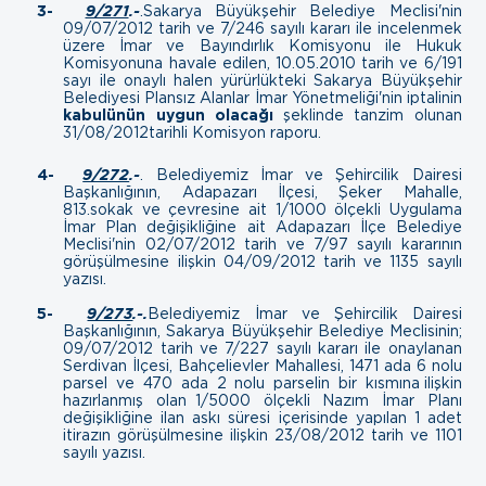
3-
9/271
.-
.
Sakarya Büyükşehir Belediye Meclisi'nin
09/07/2012 tarih ve 7/246 sayılı kararı ile incelenmek
üzere İmar ve Bayındırlık Komisyonu ile Hukuk
Komisyonuna havale edilen, 10.05.2010 tarih ve 6/191
sayı ile onaylı halen yürürlükteki Sakarya Büyükşehir
Belediyesi Plansız Alanlar İmar Yönetmeliği'nin iptalinin
kabulünün uygun olacağı
şeklinde tanzim olunan
31/08/2012 tarihli Komisyon raporu.
4-
9/272
.-
.
Belediyemiz İmar ve Şehircilik Dairesi
Başkanlığının, Adapazarı İlçesi, Şeker Mahalle,
813.sokak ve çevresine ait 1/1000 ölçekli Uygulama
İmar Plan değişikliğine ait Adapazarı İlçe Belediye
Meclisi'nin 02/07/2012 tarih ve 7/97 sayılı kararının
görüşülmesine ilişkin
04/09/2012 tarih ve 1135 sayılı
yazısı.
5-
9/273
.-.
Belediyemiz İmar ve Şehircilik Dairesi
Başkanlığının, Sakarya Büyükşehir Belediye Meclisinin;
09/07/2012 tarih ve 7/227 sayılı kararı ile onaylanan
Serdivan İlçesi, Bahçelievler Mahallesi, 1471 ada 6 nolu
parsel ve 470 ada 2 nolu parselin bir kısmına ilişkin
hazırlanmış olan 1/5000 ölçekli Nazım İmar Planı
değişikliğine ilan askı süresi içerisinde yapılan 1 adet
itirazın görüşülmesine ilişkin
23/08/2012 tarih ve 1101
sayılı yazısı.