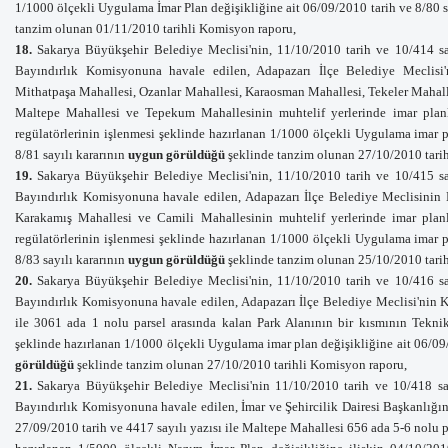
1/1000 ölçekli Uygulama İmar Plan değişikliğine ait 06/09/2010
tarih ve
8/80
tanzim olunan 01/11/2010 tarihli Komisyon raporu,
18.
Sakarya Büyükşehir Belediye Meclisi'nin, 11/10/2010 tarih ve 10/414 sa
Bayındırlık Komisyonuna havale edilen,
Adapazarı İlçe Belediye Meclisi
Mithatpaşa Mahallesi, Ozanlar Mahallesi, Karaosman Mahallesi, Tekeler Mahall
Maltepe Mahallesi ve Tepekum Mahallesinin muhtelif yerlerinde imar planl
regülatörlerinin işlenmesi şeklinde hazırlanan 1/1000 ölçekli Uygulama imar p
8/81
sayılı kararının
uygun görüldüğü
şeklinde tanzim olunan 27/10/2010 tari
19.
Sakarya Büyükşehir Belediye Meclisi'nin, 11/10/2010 tarih ve 10/415 sa
Bayındırlık Komisyonuna havale
edilen,
Adapazarı İlçe Belediye Meclisinin
Karakamış Mahallesi ve Camili Mahallesinin muhtelif yerlerinde imar plan
regülatörlerinin işlenmesi şeklinde hazırlanan 1/1000 ölçekli Uygulama imar p
8/83
sayılı kararının
uygun görüldüğü
şeklinde tanzim olunan 25/10/2010 tari
20.
Sakarya Büyükşehir Belediye Meclisi'nin, 11/10/2010 tarih ve 10/416 sa
Bayındırlık Komisyonuna havale
edilen,
Adapazarı İlçe Belediye Meclisi'nin
K
ile 3061 ada 1 nolu parsel arasında kalan Park Alanının bir kısmının Teknik
şeklinde hazırlanan 1/1000 ölçekli Uygulama imar plan değişikliğine ait
06/09
görüldüğü
şeklinde tanzim olunan 27/10/2010 tarihli Komisyon raporu,
21.
Sakarya Büyükşehir Belediye Meclisi'nin 11/10/2010 tarih ve 10/418 say
Bayındırlık Komisyonuna havale edilen, İmar ve Şehircilik Dairesi Başkanlığı
27/09/2010 tarih ve 4417 sayılı yazısı ile Maltepe Mahallesi 656 ada 5-6 nolu 