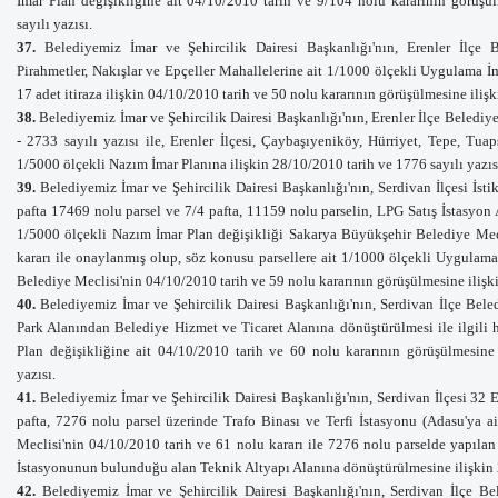
İmar Plan değişikliğine ait 04/10/2010 tarih ve 9/104 nolu kararının görüşül
sayılı yazısı.
37.
Belediyemiz İmar ve Şehircilik Dairesi Başkanlığı'nın, Erenler İlçe 
Pirahmetler, Nakışlar ve Epçeller Mahallelerine ait 1/1000 ölçekli Uygulama İm
17 adet itiraza ilişkin 04/10/2010 tarih ve 50 nolu kararının görüşülmesine iliş
38.
Belediyemiz İmar ve Şehircilik Dairesi Başkanlığı'nın, Erenler İlçe Beledi
- 2733 sayılı yazısı ile, Erenler İlçesi, Çaybaşıyeniköy, Hürriyet, Tepe, Tu
1/5000 ölçekli Nazım İmar Planına ilişkin 28
/10/2010 tarih ve 1776 sayılı yazıs
39.
Belediyemiz İmar ve Şehircilik Dairesi Başkanlığı'nın, Serdivan İlçesi İst
pafta 17469 nolu parsel ve 7/4 pafta, 11159 nolu parselin, LPG Satış İstasyon 
1/5000 ölçekli Nazım İmar Plan değişikliği Sakarya Büyükşehir Belediye Mecl
kararı ile onaylanmış olup, söz konusu parsellere ait 1/1000 ölçekli Uygulama 
Belediye Meclisi'nin 04/10/2010 tarih ve 59 nolu kararının görüşülmesine ilişk
40.
Belediyemiz İmar ve Şehircilik Dairesi Başkanlığı'nın, Serdivan İlçe Bele
Park Alanından Belediye Hizmet ve Ticaret Alanına dönüştürülmesi ile ilgili
Plan değişikliğine ait 04/10/2010 tarih ve 60 nolu kararının görüşülmesine 
yazısı.
41.
Belediyemiz İmar ve Şehircilik Dairesi Başkanlığı'nın, Serdivan İlçesi 32
pafta, 7276 nolu parsel üzerinde Trafo Binası ve Terfi İstasyonu (Adasu'ya a
Meclisi'nin 04/10/2010 tarih ve 61 nolu kararı ile 7276 nolu parselde yapılan 
İstasyonunun bulunduğu alan Teknik Altyapı Alanına dönüştürülmesine ilişkin
42.
Belediyemiz İmar ve Şehircilik Dairesi Başkanlığı'nın, Serdivan İlçe B