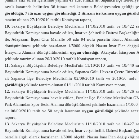
planına askı süresi içerisinde yapılan 49 adet itiraza ait Sapanca
İlçe Belediye
sayılı kararında belirtilen 36 itiraza red kararının Belediyesinden geldiği 
görüldüğü, 7 itirazın
uygun görülmediği, 2 itirazın ise kısmen
uygun
görüld
tanzim olunan 27/10/2010 tarihli Komisyon raporu,
10.
Sakarya Büyükşehir Belediye Meclisi'nin 11/10/2010 tarih ve 10/422 say
Bayındırlık Komisyonuna havale
edilen,
İmar ve Şehircilik Dairesi Başkanlığı
ile, Adapazarı İlçesi Orta Mahalle 58 ada 94 nolu parselin Konut Alanın
dönüştürülmesi şeklinde hazırlanan 1/5000 ölçekli Nazım İmar Plan değişi
İstasyonu Alanına dönüştürülmesinin
uygun olmadığı,
Akaryakıt İstasyonu 
şeklinde tanzim olunan 20/10/2010 tarihli Komisyon raporu,
11.
Sakarya Büyükşehir Belediye Meclisi'nin 11/10/2010 tarih ve 10/440 say
Bayındırlık Komisyonuna havale
edilen,
Sapanca Gölü Havzası Çevre Düzenlem
ait
Sapanca İlçe Belediye Meclisi'nin
02/09/2010 tarih ve 2010/50 nolu 
görüldüğü
şeklinde tanzim olunan 01/11/2010 tarihli Komisyon raporu,
12.
Sakarya Büyükşehir Belediye Meclisi'nin 11/10/2010 tarih ve 10/426 say
Bayındırlık Komisyonuna havale
edilen,
Erenler İlçe Belediye Meclisi'nin G
Park Alanından Spor Tesisi Alanına dönüştürülmesi şeklinde hazırlanan 1/1000
ait 06/09/2010 tarih ve 50 sayılı kararının
uygun görüldüğü
şeklinde tan
raporu,
13.
Sakarya Büyükşehir Belediye Meclisi'nin 11/10/2010 tarih ve 10/427 say
Bayındırlık Komisyonuna havale
edilen, İmar ve Şehircilik Dairesi Başkanlığı
parselle ilgili olarak hazırlanan 1/5000 ölçekli Nazım İmar Plan değişikliğin