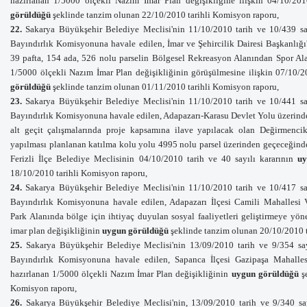
hazırlanan 1/5000 ölçekli Nazım İmar Plan değişikliğine ilişkin 04/10/20
görüldüğü
şeklinde tanzim olunan 22/10/2010 tarihli Komisyon raporu,
22.
Sakarya Büyükşehir Belediye Meclisi'nin 11/10/2010 tarih ve 10/439 say
Bayındırlık Komisyonuna havale
edilen,
İmar ve Şehircilik Dairesi Başkanlığ
39 pafta, 154 ada, 526 nolu parselin Bölgesel Rekreasyon Alanından Spor Al
1/5000 ölçekli Nazım İmar Plan değişikliğinin görüşülmesine ilişkin 07/10/2
görüldüğü
şeklinde tanzim olunan 01/11/2010 tarihli Komisyon raporu,
23.
Sakarya Büyükşehir Belediye Meclisi'nin 11/10/2010 tarih ve 10/441 say
Bayındırlık Komisyonuna havale
edilen, Adapazarı-Karasu Devlet Yolu üzerin
alt geçit çalışmalarında proje kapsamına ilave yapılacak olan Değirmenci
yapılması planlanan katılma kolu yolu 4995 nolu parsel üzerinden geçeceğinden 
Ferizli İlçe Belediye Meclisinin 04/10/2010 tarih ve 40 sayılı kararının
u
18/10/2010 tarihli Komisyon raporu,
24.
Sakarya Büyükşehir Belediye Meclisi'nin 11/10/2010 tarih ve 10/417 say
Bayındırlık Komisyonuna havale
edilen, Adapazarı İlçesi Camili Mahalles
Park Alanında bölge için ihtiyaç duyulan sosyal faaliyetleri geliştirmeye yö
imar plan değişikliğinin
uygun görüldüğü
şeklinde tanzim olunan 20/10/2010 
25.
Sakarya Büyükşehir Belediye Meclisi'nin 13/09/2010 tarih ve 9/354 say
Bayındırlık Komisyonuna havale
edilen, Sapanca İlçesi Gazipaşa Mahalle
hazırlanan 1/5000 ölçekli Nazım İmar Plan değişikliğinin
uygun görüldüğü
ş
Komisyon raporu,
26.
Sakarya Büyükşehir Belediye Meclisi'nin, 13/09/2010 tarih ve 9/340 say