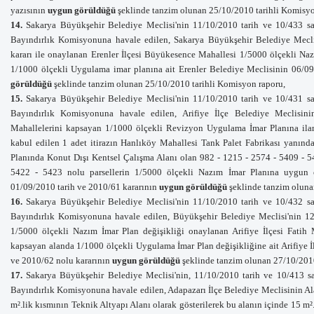
yazısının
uygun görüldüğü
şeklinde tanzim olunan 25/10/2010 tarihli Komisyo
14.
Sakarya Büyükşehir Belediye Meclisi'nin 11/10/2010 tarih ve 10/433 say
Bayındırlık Komisyonuna havale
edilen,
Sakarya Büyükşehir Belediye Meclis
kararı ile onaylanan Erenler İlçesi Büyükesence Mahallesi 1/5000 ölçekli Na
1/1000 ölçekli Uygulama imar planına ait Erenler Belediye Meclisinin 06/09
görüldüğü
şeklinde tanzim olunan 25/10/2010 tarihli Komisyon raporu,
15.
Sakarya Büyükşehir Belediye Meclisi'nin 11/10/2010 tarih ve 10/431 say
Bayındırlık Komisyonuna havale
edilen,
Arifiye İlçe Belediye Meclisi
Mahallelerini kapsayan 1/1000 ölçekli Revizyon Uygulama İmar Planına ilan 
kabul edilen 1 adet itirazın Hanlıköy Mahallesi Tank Palet Fabrikası yanın
Planında Konut Dışı Kentsel Çalışma Alanı olan 982 - 1215 - 2574 - 5409 - 5
5422 - 5423 nolu parsellerin 1/5000 ölçekli Nazım İmar Planına uygun ol
01/09/2010 tarih ve 2010/61 kararının
uygun görüldüğü
şeklinde tanzim oluna
16.
Sakarya Büyükşehir Belediye Meclisi'nin 11/10/2010 tarih ve 10/432 say
Bayındırlık Komisyonuna havale
edilen, Büyükşehir Belediye Meclisi'nin 12/
1/5000 ölçekli Nazım İmar Plan değişikliği onaylanan
Arifiye İlçesi Fatih 
kapsayan alanda 1/1000 ölçekli Uygulama İmar Plan değişikliğine ait Arifiye 
ve 2010/62 nolu kararının
uygun görüldüğü
şeklinde tanzim olunan 27/10/2010
17.
Sakarya Büyükşehir Belediye Meclisi'nin, 11/10/2010 tarih ve 10/413 sa
Bayındırlık Komisyonuna havale
edilen,
Adapazarı İlçe Belediye Meclisinin
Al
m².lik kısmının Teknik Altyapı Alanı olarak gösterilerek bu alanın içinde 15 m².