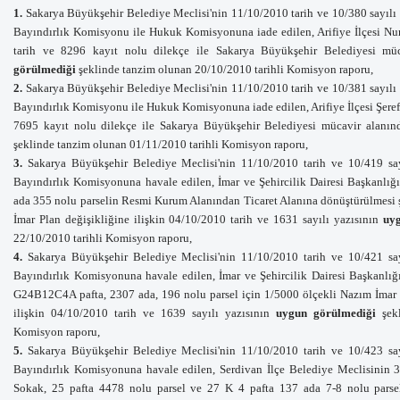
1.
Sakarya Büyükşehir Belediye Meclisi'nin 11/10/2010 tarih ve 10/380 sayılı k
Bayındırlık Komisyonu ile Hukuk Komisyonuna iade edilen
, Arifiye İlçesi 
tarih ve 8296 kayıt nolu dilekçe ile Sakarya Büyükşehir Belediyesi müc
görülmediği
şeklinde tanzim olunan 20/10/2010 tarihli Komisyon raporu,
2.
Sakarya Büyükşehir Belediye Meclisi'nin 11/10/2010 tarih ve 10/381 sayılı k
Bayındırlık Komisyonu ile Hukuk Komisyonuna iade edilen
, Arifiye İlçesi Şe
7695 kayıt nolu dilekçe ile Sakarya Büyükşehir Belediyesi mücavir alanı
şeklinde tanzim olunan 01/11/2010 tarihli Komisyon raporu,
3.
Sakarya Büyükşehir Belediye Meclisi'nin 11/10/2010 tarih ve 10/419 say
Bayındırlık Komisyonuna havale
edilen,
İmar ve Şehircilik Dairesi Başkanlığ
ada 355 nolu parselin Resmi Kurum Alanından Ticaret Alanına dönüştürülmesi 
İmar Plan değişikliğine ilişkin 04/10/2010 tarih ve 1631 sayılı yazısının
uy
22/10/2010 tarihli Komisyon raporu,
4.
Sakarya Büyükşehir Belediye Meclisi'nin 11/10/2010 tarih ve 10/421 say
Bayındırlık Komisyonuna havale
edilen,
İmar ve Şehircilik Dairesi Başkanlı
G24B12C4A pafta, 2307 ada, 196 nolu parsel için 1/5000 ölçekli Nazım İmar
ilişkin 04/10/2010 tarih ve 1639 sayılı
yazısının
uygun görülmediği
şek
Komisyon raporu,
5.
Sakarya Büyükşehir Belediye Meclisi'nin 11/10/2010 tarih ve 10/423 say
Bayındırlık Komisyonuna havale
edilen,
Serdivan İlçe Belediye Meclisinin
3
Sokak, 25 pafta 4478 nolu parsel ve 27 K 4 pafta 137 ada 7-8 nolu parsel