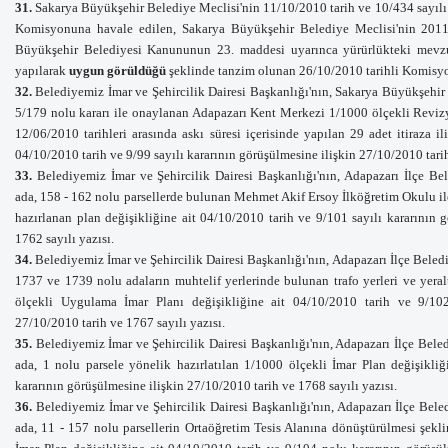
31.
Sakarya Büyükşehir Belediye Meclisi'nin 11/10/2010 tarih ve 10/434 sayılı 
Komisyonuna havale
edilen, Sakarya Büyükşehir Belediye Meclisi'nin 2011 y
Büyükşehir Belediyesi Kanununun 23. maddesi uyarınca yürürlükteki mevzu
yapılarak
uygun görüldüğü
şeklinde tanzim olunan 26/10/2010 tarihli Komisyo
32.
Belediyemiz İmar ve Şehircilik Dairesi Başkanlığı'nın, Sakarya Büyükşehir
5/179 nolu kararı ile onaylanan Adapazarı Kent Merkezi 1/1000 ölçekli Revi
12/06/2010 tarihleri arasında askı süresi içerisinde yapılan 29 adet itiraza i
04/10/2010 tarih ve 9/99 sayılı kararının görüşülmesine ilişkin 27/
10/2010 tarih
33.
Belediyemiz İmar ve Şehircilik Dairesi Başkanlığı'nın, Adapazarı İlçe Be
ada, 158 - 162 nolu parsellerde bulunan Mehmet Akif Ersoy İlköğretim Okulu ile
hazırlanan plan değişikliğine ait 04/10/2010 tarih ve 9/101 sayılı kararının g
1762 sayılı yazısı.
34.
Belediyemiz İmar ve Şehircilik Dairesi Başkanlığı'nın, Adapazarı İlçe Bele
1737 ve 1739 nolu adaların muhtelif yerlerinde bulunan trafo yerleri ve yeraltı
ölçekli Uygulama İmar Planı değişikliğine ait 04/10/2010 tarih ve 9/102 
27
/10/2010 tarih ve 1767 sayılı yazısı.
35.
Belediyemiz İmar ve Şehircilik Dairesi Başkanlığı'nın, Adapazarı İlçe Bel
ada, 1 nolu parsele yönelik hazırlatılan 1/1000 ölçekli İmar Plan değişikliğ
kararının görüşülmesine ilişkin 27
/10/2010 tarih ve 1768 sayılı yazısı.
36.
Belediyemiz İmar ve Şehircilik Dairesi Başkanlığı'nın, Adapazarı İlçe Bele
ada, 11 - 157 nolu parsellerin Ortaöğretim Tesis Alanına dönüştürülmesi şek