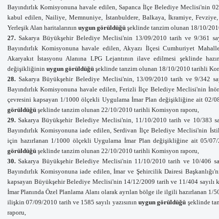
Bayındırlık Komisyonuna havale edilen, Sapanca İlçe Belediye Meclisi'nin 02/
kabul edilen, Nailiye, Memnuniye, İstanbuldere, Balkaya, İkramiye, Fevziye
Yerleşik Alan haritalarının
uygun görüldüğü
şeklinde tanzim olunan 18/10/2010
27.
Sakarya Büyükşehir Belediye Meclisi'nin 13/09/2010 tarih ve 9/361 say
Bayındırlık Komisyonuna havale
edilen, Akyazı İlçesi Cumhuriyet Mahalle
Akaryakıt İstasyonu Alanına LPG Lejantının ilave edilmesi şeklinde haz
değişikliğinin
uygun görüldüğü
şeklinde tanzim olunan 18/10/2010 tarihli Ko
28.
Sakarya Büyükşehir Belediye Meclisi'nin, 13/09/2010 tarih ve 9/342 say
Bayındırlık Komisyonuna havale edilen, Ferizli İlçe Belediye Meclisi'nin
İnö
çevresini kapsayan 1/1000 ölçekli Uygulama İmar Plan değişikliğine ait
02/08
görüldüğü
şeklinde tanzim olunan 22/10/2010 tarihli Komisyon raporu,
29.
Sakarya Büyükşehir Belediye Meclisi'nin, 11/10/2010 tarih ve 10/383 sa
Bayındırlık Komisyonuna iade
edilen,
Serdivan İlçe Belediye Meclisi'nin
İst
için hazırlanan 1/1000 ölçekli Uygulama İmar Plan değişikliğine ait
05/07/2
görüldüğü
şeklinde tanzim olunan 22/10/2010 tarihli Komisyon raporu,
30.
Sakarya Büyükşehir Belediye Meclisi'nin 11/10/2010 tarih ve 10/406 say
Bayındırlık Komisyonuna iade
edilen, İmar ve Şehircilik Dairesi Başkanlığı'
kapsayan Büyükşehir Belediye Meclisi'nin 14/12/2009 tarih ve 11/404 sayılı k
İmar Planında Özel Planlama Alanı olarak ayrılan bölge ile ilgili hazırlanan 1/
ilişkin 07/09/2010 tarih ve 1585 sayılı yazısının
uygun görüldüğü
şeklinde ta
raporu,