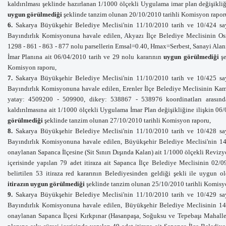
kaldırılması şeklinde hazırlanan 1/1000 ölçekli Uygulama imar plan değişikliğ
uygun görülmediği
şeklinde tanzim olunan 20/10/2010 tarihli Komisyon rapor
6.
Sakarya Büyükşehir Belediye Meclisi'nin 11/10/2010 tarih ve 10/424 say
Bayındırlık Komisyonuna havale
edilen,
Akyazı İlçe Belediye Meclisinin O
1298 - 861 - 863 - 877 nolu parsellerin Emsal=0.40, Hmax=Serbest, Sanayi Alan
İmar Planına ait 06/04/2010 tarih ve 29 nolu kararının
uygun görülmediği
ş
Komisyon raporu,
7.
Sakarya Büyükşehir Belediye Meclisi'nin 11/10/2010 tarih ve 10/425 say
Bayındırlık Komisyonuna havale
edilen,
Erenler İlçe Belediye Meclisinin Ka
yatay: 4509200 - 509900, dikey: 538867 - 538976 koordinatları arasın
kaldırılmasına ait 1/1000 ölçekli Uygulama İmar Plan değişikliğine ilişkin 06
görülmediği
şeklinde tanzim olunan 27/10/2010 tarihli Komisyon raporu,
8.
Sakarya Büyükşehir Belediye Meclisi'nin 11/10/2010 tarih ve 10/428 say
Bayındırlık Komisyonuna havale
edilen, Büyükşehir
Belediye Meclisi'nin 14
onaylanan Sapanca İlçesine (Sit Sınırı Dışında Kalan) ait 1/1000 ölçekli Reviz
içerisinde yapılan 79 adet itiraza ait Sapanca
İlçe Belediye Meclisinin 02/09
belirtilen 53 itiraza red kararının Belediyesinden geldiği şekli ile uygun 
itirazın
uygun görülmediği
şeklinde tanzim olunan 25/10/2010 tarihli Komisy
9.
Sakarya Büyükşehir Belediye Meclisi'nin 11/10/2010 tarih ve 10/429 say
Bayındırlık Komisyonuna havale
edilen, Büyükşehir
Belediye Meclisinin 14/
onaylanan Sapanca İlçesi Kırkpınar (Hasanpaşa, Soğuksu ve Tepebaşı Mahalle