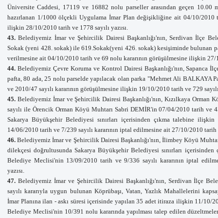
Üniversite Caddesi, 17119 ve 16882 nolu parseller arasından geçen 10.00 m.
hazırlanan 1/1000 ölçekli Uygulama İmar Plan değişikliğine ait 04/10/2010 
ilişkin 28
/10/2010 tarih ve 1778 sayılı yazısı.
43.
Belediyemiz İmar ve Şehircilik Dairesi Başkanlığı'nın, Serdivan İlçe Bel
Sokak (yeni 428. sokak) ile 619.Sokak(yeni 426. sokak) kesişiminde bulunan
verilmesine ait 04/10/2010 tarih ve 69 nolu kararının görüşülmesine ilişkin 27
/
44.
Belediyemiz Çevre Koruma ve Kontrol Dairesi Başkanlığı'nın, Sapanca İlç
pafta, 80 ada, 25 nolu parselde yapılacak olan parka "Mehmet Ali BALKAYA Par
ve 2010/47 sayılı kararının görüşülmesine ilişkin 19/10/2010 tarih ve 729 sayılı
45.
Belediyemiz İmar ve Şehircilik Dairesi Başkanlığı'nın, Kızılkaya Orman 
sayılı ile Örencik Orman Köyü Muhtarı Sabri DEMİR'in 07/04/2010 tarih ve 4
Sakarya Büyükşehir Belediyesi sınırları içerisinden çıkma talebine ilişki
14/06/2010 tarih ve 7/239 sayılı kararının iptal edilmesine ait
27/10/2010 tarih v
46.
Belediyemiz İmar ve Şehircilik Dairesi Başkanlığı'nın,
İlimbey Köyü Muhtar
dilekçesi doğrultusunda Sakarya Büyükşehir Belediyesi sınırları içerisinden 
Belediye Meclisi'nin 13/09/2010 tarih ve 9/336 sayılı kararının iptal edilme
yazısı.
47.
Belediyemiz İmar ve Şehircilik Dairesi Başkanlığı'nın, Serdivan İlçe Bel
sayılı kararıyla uygun bulunan Köprübaşı, Vatan, Yazlık Mahallelerini ka
İmar Planına ilan - askı süresi içerisinde yapılan 35 adet itiraza ilişkin 11/10
Belediye Meclisi'nin 10/391 nolu kararında yapılması talep edilen düzeltmeler