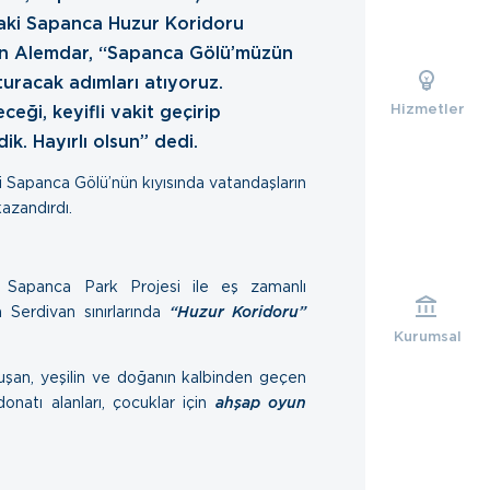
daki Sapanca Huzur Koridoru
kan Alemdar, “Sapanca Gölü’müzün
turacak adımları atıyoruz.
Hizmetler
eği, keyifli vakit geçirip
ik. Hayırlı olsun” dedi.
 Sapanca Gölü’nün kıyısında vatandaşların
kazandırdı.
i Sapanca Park Projesi ile eş zamanlı
 Serdivan sınırlarında
“Huzur Koridoru”
Kurumsal
şan, yeşilin ve doğanın kalbinden geçen
onatı alanları, çocuklar için
ahşap oyun