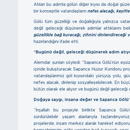
Atılan bu adımla gölün diğer kıyısı da doğal güze
bir konseptle vatandaşların
nefes alacağı, keyifl
Gölü tüm güzelliği ve doğallığıyla yalnızca vata
değil geleceği düşünerek adımlar attıklarını bel
güzellikle bağ kuracağı, zihnini dinlendireceği
hazırlandığını ifade etti.
“Bugünü değil, geleceği düşünerek adım atıy
Alemdar şunları söyledi: “Sapanca Gölü’nün eşsi
içinde buluşturacak Sapanca Huzur Koridoru proje
vatandaşlarımız göl kıyısındaki yürüyüş yolu, güv
nefes alacak, dinlenip sosyalleşebilecek. En büy
bütün olarak ele alıyor ve bugünü değil geleceği 
Doğaya saygı, insana değer ve Sapanca Gölü
“İnşallah bu projeyle birlikte Sapanca Gölü
sürdürülebilir yaşam alanlarıyla taçlandırıyo
projelerde, insanı merkez alarak hareket ediyor