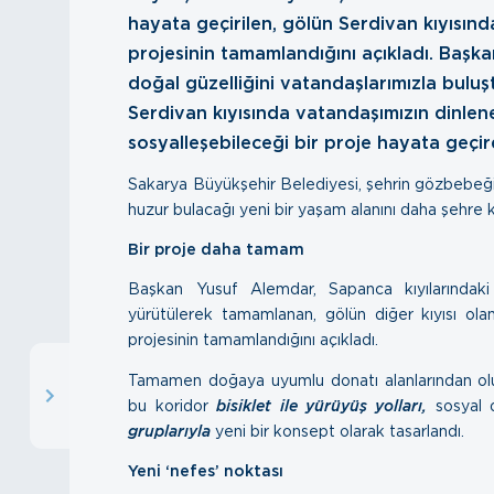
hayata geçirilen, gölün Serdivan kıyısın
projesinin tamamlandığını açıkladı. Baş
doğal güzelliğini vatandaşlarımızla buluş
Serdivan kıyısında vatandaşımızın dinlenec
sosyalleşebileceği bir proje hayata geçird
Sakarya Büyükşehir Belediyesi, şehrin gözbebeği
huzur bulacağı yeni bir yaşam alanını daha şehre 
Bir proje daha tamam
Başkan Yusuf Alemdar, Sapanca kıyılarındak
yürütülerek tamamlanan, gölün diğer kıyısı olan
projesinin tamamlandığını açıkladı.
Tamamen doğaya uyumlu donatı alanlarından olu
bu koridor
bisiklet ile yürüyüş yolları,
sosyal d
gruplarıyla
yeni bir konsept olarak tasarlandı.
Yeni ‘nefes’ noktası