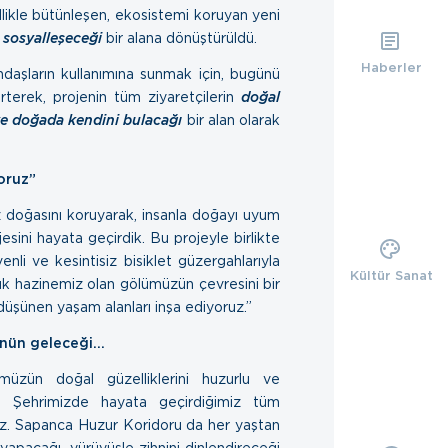
llikle bütünleşen, ekosistemi koruyan yeni
e sosyalleşeceği
bir alana dönüştürüldü.
Haberler
ndaşların kullanımına sunmak için, bugünü
irterek, projenin tüm ziyaretçilerin
doğal
 ve doğada kendini bulacağı
bir alan olarak
oruz”
z doğasını koruyarak, insanla doğayı uyum
sini hayata geçirdik. Bu projeyle birlikte
enli ve kesintisiz bisiklet güzergahlarıyla
Kültür Sanat
ük hazinemiz olan gölümüzün çevresini bir
düşünen yaşam alanları inşa ediyoruz.”
’nün geleceği…
’müzün doğal güzelliklerini huzurlu ve
ruz. Şehrimizde hayata geçirdiğimiz tüm
uz. Sapanca Huzur Koridoru da her yaştan