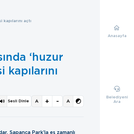
 kapılarını açtı
Anasayfa
sında ‘huzur
i kapılarını
Belediyeni
+
-
A
A
Sesli Dinle
Ara
ar, Sapanca Park’la eş zamanlı