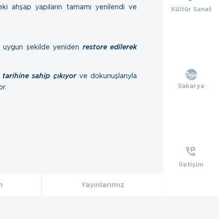
eki ahşap yapıların tamamı yenilendi ve
Kültür Sanat
na uygun şekilde yeniden
restore edilerek
n
tarihine sahip çıkıyor
ve dokunuşlarıyla
Sakarya
or.
İletişim
m
Yayınlarımız