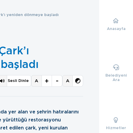
ark’ı yeniden dönmeye başladı
Anasayfa
Çark’ı
başladı
Belediyeni
+
-
Ara
A
A
Sesli Dinle
da yer alan ve şehrin hatıralarını
de yürüttüğü restorasyonu
ret edilen çark, yeni kurulan
Hizmetler