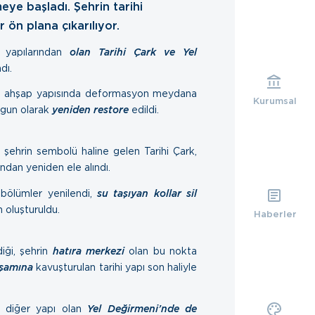
ye başladı. Şehrin tarihi
r ön plana çıkarılıyor.
 yapılarından
olan Tarihi Çark ve Yel
dı.
inde ahşap yapısında deformasyon meydana
Kurumsal
uygun olarak
yeniden restore
edildi.
 şehrin sembolü haline gelen Tarihi Çark,
ından yeniden ele alındı.
 bölümler yenilendi,
su taşıyan kollar sil
 oluşturuldu.
Haberler
ği, şehrin
hatıra merkezi
olan bu nokta
işamına
kavuşturulan tarihi yapı son haliyle
ir diğer yapı olan
Yel Değirmeni’nde de