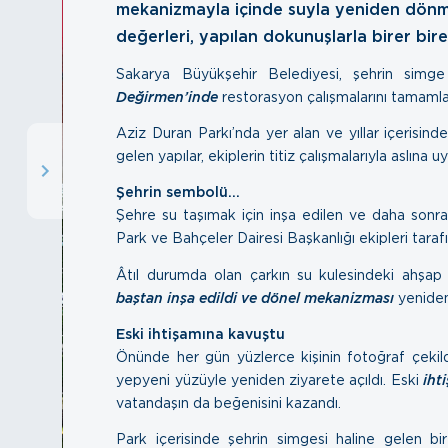
mekanizmayla içinde suyla yeniden dönme
değerleri, yapılan dokunuşlarla birer bire
Sakarya Büyükşehir Belediyesi, şehrin simge
Değirmen’inde
restorasyon çalışmalarını tamamla
Aziz Duran Parkı’nda yer alan ve yıllar içeris
gelen yapılar, ekiplerin titiz çalışmalarıyla aslına 
Şehrin sembolü…
Şehre su taşımak için inşa edilen ve daha sonra
Park ve Bahçeler Dairesi Başkanlığı ekipleri taraf
Âtıl durumda olan çarkın su kulesindeki ahşap
baştan inşa edildi ve dönel mekanizması
yeniden
Eski ihtişamına kavuştu
Önünde her gün yüzlerce kişinin fotoğraf çekildi
yepyeni yüzüyle yeniden ziyarete açıldı. Eski
iht
vatandaşın da beğenisini kazandı.
Park içerisinde şehrin simgesi haline gelen b