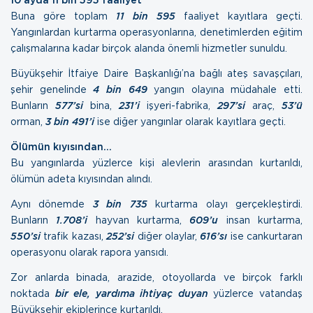
Buna göre toplam
11 bin 595
faaliyet kayıtlara geçti.
Yangınlardan kurtarma operasyonlarına, denetimlerden eğitim
çalışmalarına kadar birçok alanda önemli hizmetler sunuldu.
Büyükşehir İtfaiye Daire Başkanlığı’na bağlı ateş savaşçıları,
şehir genelinde
4 bin 649
yangın olayına müdahale etti.
Bunların
577’si
bina,
231’i
işyeri-fabrika,
297’si
araç,
53’ü
orman,
3 bin 491’i
ise diğer yangınlar olarak kayıtlara geçti.
Ölümün kıyısından…
Bu yangınlarda yüzlerce kişi alevlerin arasından kurtarıldı,
ölümün adeta kıyısından alındı.
Aynı dönemde
3 bin 735
kurtarma olayı gerçekleştirdi.
Bunların
1.708’i
hayvan kurtarma,
609’u
insan kurtarma,
550’si
trafik kazası,
252’si
diğer olaylar,
616’sı
ise cankurtaran
operasyonu olarak rapora yansıdı.
Zor anlarda binada, arazide, otoyollarda ve birçok farklı
noktada
bir ele, yardıma ihtiyaç duyan
yüzlerce vatandaş
Büyükşehir ekiplerince kurtarıldı.