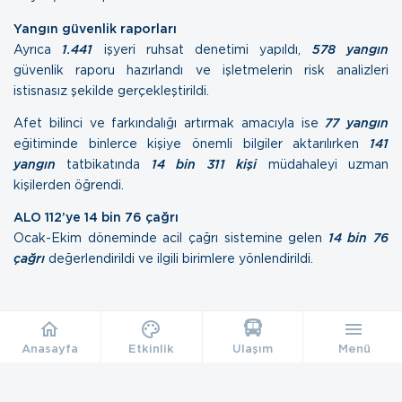
Yangın güvenlik raporları
Ayrıca
1.441
işyeri ruhsat denetimi yapıldı,
578 yangın
güvenlik raporu hazırlandı ve işletmelerin risk analizleri
istisnasız şekilde gerçekleştirildi.
Afet bilinci ve farkındalığı artırmak amacıyla ise
77 yangın
eğitiminde binlerce kişiye önemli bilgiler aktarılırken
141
yangın
tatbikatında
14 bin 311 kişi
müdahaleyi uzman
kişilerden öğrendi.
ALO 112’ye 14 bin 76 çağrı
Ocak-Ekim döneminde acil çağrı sistemine gelen
14 bin 76
çağrı
değerlendirildi ve ilgili birimlere yönlendirildi.
Anasayfa
Etkinlik
Ulaşım
Menü