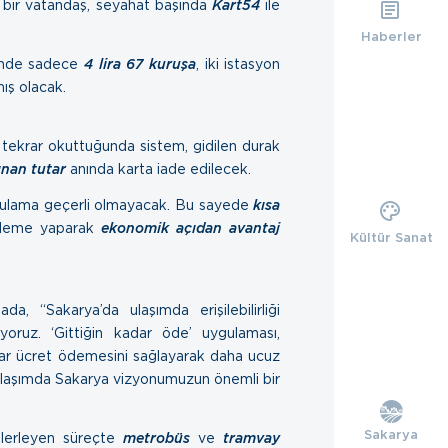
n bir vatandaş, seyahat başında
Kart54
ile
Haberler
ğinde sadece
4 lira 67 kuruşa
, iki istasyon
ış olacak.
 tekrar okuttuğunda sistem, gidilen durak
lınan tutar
anında karta iade edilecek.
uygulama geçerli olmayacak. Bu sayede
kısa
ödeme yaparak
ekonomik açıdan avantaj
Kültür Sanat
a, “Sakarya’da ulaşımda erişilebilirliği
üyoruz. ‘Gittiğin kadar öde’ uygulaması,
dar ücret ödemesini sağlayarak daha ucuz
Ulaşımda Sakarya vizyonumuzun önemli bir
Sakarya
ilerleyen süreçte
metrobüs
ve
tramvay