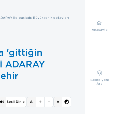
ADARAY ile başladı: Büyükşehir detayları
Anasayfa
 ‘gittiğin
mi ADARAY
şehir
Belediyeni
Ara
+
-
A
A
Sesli Dinle