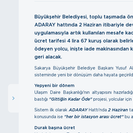
Büyükşehir Belediyesi, toplu taşımada ö
ADARAY hattında 2 Haziran itibariyle dev
uygulamasıyla artık kullanılan mesafe k
ücret tarifesi 4 lira 67 kuruş olarak beli
ödeyen yolcu, inişte iade makinasından k
geri alacak.
Sakarya Büyükşehir Belediye Başkanı Yusuf Alem
sisteminde yeni bir dönüşüm daha hayata geçirild
Yepyeni bir dönem
Ulaşım Daire Başkanlığı'nın altyapısını hazırl
bastığı
"Gittiğin Kadar Öde"
projesi, yolcular içi
Sistem ilk olarak
ADARAY
Hattı'nda
2 Haziran
ta
konusunda ise
"her bir istasyon arası ücret"
bu 
Durak başına ücret