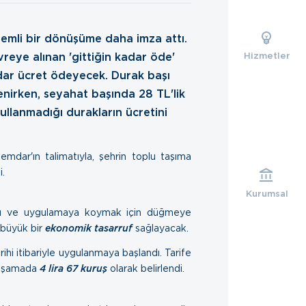
nemli bir dönüşüme daha imza attı.
reye alınan 'gittiğin kadar öde'
Hizmetler
adar ücret ödeyecek. Durak başı
rlenirken, seyahat başında 28 TL'lik
ullanmadığı durakların ücretini
dar'ın talimatıyla, şehrin toplu taşıma
i.
Kurumsal
adığı ve uygulamaya koymak için düğmeye
n büyük bir
ekonomik tasarruf
sağlayacak.
rihi itibariyle uygulanmaya başlandı. Tarife
aşamada
4 lira 67 kuruş
olarak belirlendi.