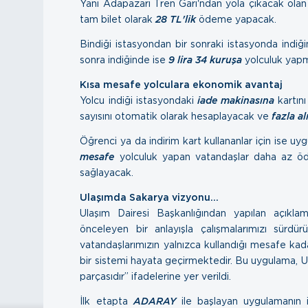
Yani Adapazarı Tren Garı'ndan yola çıkacak ola
tam bilet olarak
28 TL'lik
ödeme yapacak.
Bindiği istasyondan bir sonraki istasyonda indi
sonra indiğinde ise
9 lira 34 kuruşa
yolculuk yapm
Kısa mesafe yolculara ekonomik avantaj
Yolcu indiği istasyondaki
iade makinasına
kartını
sayısını otomatik olarak hesaplayacak ve
fazla a
Öğrenci ya da indirim kart kullananlar için ise 
mesafe
yolculuk yapan vatandaşlar daha az 
sağlayacak.
Ulaşımda Sakarya vizyonu…
Ulaşım Dairesi Başkanlığından yapılan açıklamad
önceleyen bir anlayışla çalışmalarımızı sürdür
vatandaşlarımızın yalnızca kullandığı mesafe ka
bir sistemi hayata geçirmektedir. Bu uygulama, 
parçasıdır” ifadelerine yer verildi.
İlk etapta
ADARAY
ile başlayan uygulamanın 