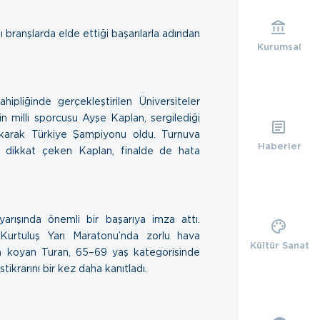
 branşlarda elde ettiği başarılarla adından
Kurumsal
pliğinde gerçekleştirilen Üniversiteler
 milli sporcusu Ayşe Kaplan, sergilediği
rakarak Türkiye Şampiyonu oldu. Turnuva
Haberler
e dikkat çeken Kaplan, finalde de hata
arışında önemli bir başarıya imza attı.
Kurtuluş Yarı Maratonu’nda zorlu hava
Kültür Sanat
ya koyan Turan, 65–69 yaş kategorisinde
tikrarını bir kez daha kanıtladı.