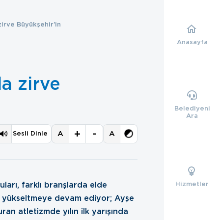
irve Büyükşehir’in
Anasayfa
a zirve
Belediyeni
Ara
+
-
A
A
Sesli Dinle
Hizmetler
ları, farklı branşlarda elde
ini yükseltmeye devam ediyor; Ayşe
an atletizmde yılın ilk yarışında