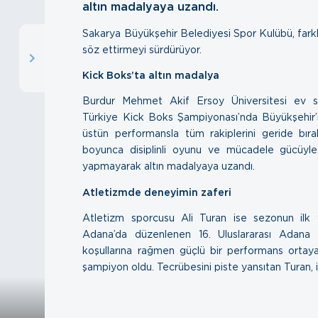
altın madalyaya uzandı.
Sakarya Büyükşehir Belediyesi Spor Kulübü, farklı
söz ettirmeyi sürdürüyor.
Kick Boks’ta altın madalya
Burdur Mehmet Akif Ersoy Üniversitesi ev sahi
Türkiye Kick Boks Şampiyonası’nda Büyükşehir’in
üstün performansla tüm rakiplerini geride bı
boyunca disiplinli oyunu ve mücadele gücüyl
yapmayarak altın madalyaya uzandı.
Atletizmde deneyimin zaferi
Atletizm sporcusu Ali Turan ise sezonun ilk y
Adana’da düzenlenen 16. Uluslararası Adana 
koşullarına rağmen güçlü bir performans orta
şampiyon oldu. Tecrübesini piste yansıtan Turan, is