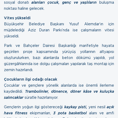
sosyal donatı
alanları çocuk, genç ve yaşlıların
buluşma
noktası haline gelecek.
Vites yükseldi
Büyükşehir Belediye Başkanı Yusuf Alemdar’ın için
müjdelediği Aziz Duran Parkı’nda ise çalışmaların vitesi
yükseldi.
Park ve Bahçeler Dairesi Başkanlığı marifetiyle hayata
geçirilen proje kapsamında yürüyüş yollarının altyapısı
oluşturulurken, bazı alanlarda beton dökümü yapıldı, yol
güzergâhlarında ise dolgu çalışmaları yapılarak taş montajı için
zemin hazırlandı.
Çocukların ilgi odağı olacak
Çocuklar ve gençlere yönelik alanlarda ise önemli ilerleme
kaydedildi.
Trambolinler, dönence, döner kâse ve kuluçka
salıncaklar
süratle hazırlanıyor.
Gençlerin yoğun ilgi göstereceği
kaykay pisti,
yeni nesil
açık
hava fitness
ekipmanları,
3 pota basketbol
alanı ve amfi