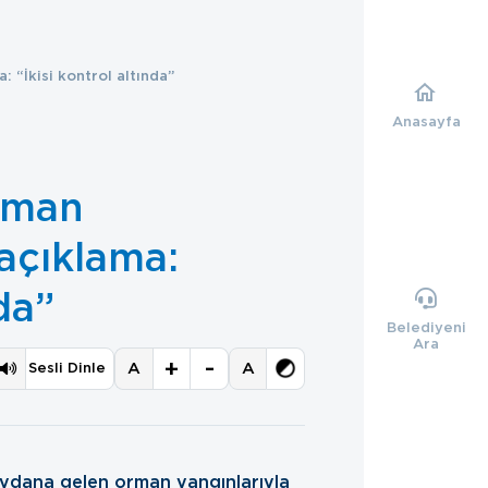
: “İkisi kontrol altında”
Anasayfa
rman
 açıklama:
nda”
Belediyeni
Ara
+
-
A
A
Sesli Dinle
eydana gelen orman yangınlarıyla