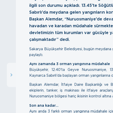
ilgili son durumu açıkladı. 13.45'te Söğüt
Sabırlı'da meydana gelen yangınların kontr
Başkan Alemdar, “Nuruosmaniye'de deva
havadan ve karadan müdahale sürmekted
devletimizin tüm kurumları var gücüyle y
çalışmaktadır” dedi.
Sakarya Büyükşehir Belediyesi, bugün meydana ge
paylaştı.
Aynı zamanda 3 orman yangınına müdahale
Büyükşehir, 12.40'ta Geyve Nuruosmaniye, 13.
Kaynarca Sabırlı'da başlayan orman yangınlarına d
Başkan Alemdar, İtfaiye Daire Başkanlığı ve Bü
ekiplerin, tanker, iş makinası ile itfaiye araçl
Nuruosmaniye bölgesi hariç ikisinin kontrol altına al
Son ana kadar...
Aynı anda 3 farklı orman yangınına müdahale için