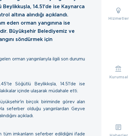
lü Beylikkuşla, 14.51'de ise Kaynarca
ol altına alındığı açıklandı.
Hizmetler
m eden orman yangınına ise
ir. Büyükşehir Belediyemiz ve
angını söndürmek için
len orman yangınlarıyla ilgili son durumu
Kurumsal
45'te Söğütlü Beylikkışla, 14.51'de ise
akikalar içinde ulaşarak müdahale etti.
yükşehir'in birçok biriminde görev alan
arıyla seferber olduğu yangınlardan Geyve
ındığını açıkladı.
 tüm imkanların seferber edildiğini ifade
Haberler