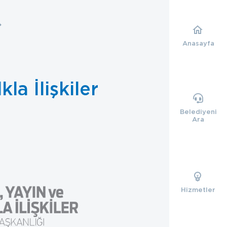
Anasayfa
la İlişkiler
Belediyeni
Ara
Hizmetler