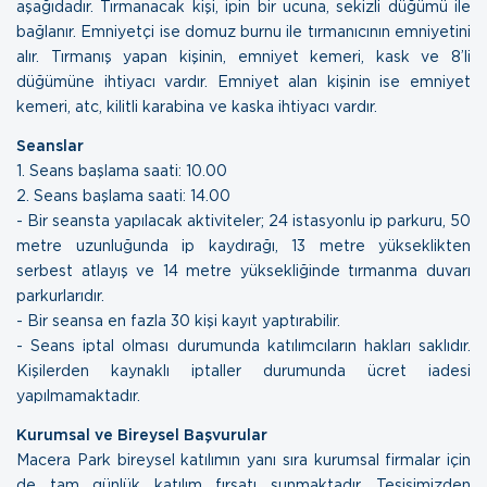
aşağıdadır. Tırmanacak kişi, ipin bir ucuna, sekizli düğümü ile
bağlanır. Emniyetçi ise domuz burnu ile tırmanıcının emniyetini
alır. Tırmanış yapan kişinin, emniyet kemeri, kask ve 8’li
düğümüne ihtiyacı vardır. Emniyet alan kişinin ise emniyet
kemeri, atc, kilitli karabina ve kaska ihtiyacı vardır.
Seanslar
1. Seans başlama saati: 10.00
2. Seans başlama saati: 14.00
- Bir seansta yapılacak aktiviteler; 24 istasyonlu ip parkuru, 50
metre uzunluğunda ip kaydırağı, 13 metre yükseklikten
serbest atlayış ve 14 metre yüksekliğinde tırmanma duvarı
parkurlarıdır.
- Bir seansa en fazla 30 kişi kayıt yaptırabilir.
- Seans iptal olması durumunda katılımcıların hakları saklıdır.
Kişilerden kaynaklı iptaller durumunda ücret iadesi
yapılmamaktadır.
Kurumsal ve Bireysel Başvurular
Macera Park bireysel katılımın yanı sıra kurumsal firmalar için
de tam günlük katılım fırsatı sunmaktadır. Tesisimizden