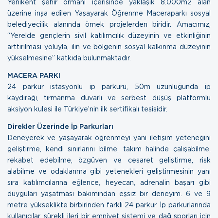
Yenikent şehir ormanı içerisinde yaklaşık 8.000m2 alan
üzerine inşa edilen Yaşayarak Öğrenme Maceraparkı sosyal
belediyecilik alanında örnek projelerden biridir. Amacımız;
“Yerelde gençlerin sivil katılımcılık düzeyinin ve etkinliğinin
arttırılması yoluyla, ilin ve bölgenin sosyal kalkınma düzeyinin
yükselmesine” katkıda bulunmaktadır.
MACERA PARKI
24 parkur istasyonlu ip parkuru, 50m uzunluğunda ip
kaydırağı, tırmanma duvarlı ve serbest düşüş platformlu
aksiyon kulesi ile Türkiye’nin ilk sertifikalı tesisidir.
Direkler Üzerinde İp Parkurları
Deneyerek ve yaşayarak öğrenmeyi yani iletişim yeteneğini
geliştirme, kendi sınırlarını bilme, takım halinde çalışabilme,
rekabet edebilme, özgüven ve cesaret geliştirme, risk
alabilme ve odaklanma gibi yetenekleri geliştirmesinin yanı
sıra katılımcılarına eğlence, heyecan, adrenalin başarı gibi
duyguları yaşatması bakımından eşsiz bir deneyim. 6 ve 9
metre yükseklikte birbirinden farklı 24 parkur. İp parkurlarında
kullanıcılar, sürekli ileri bir emniyet sistemi ve dağ sporları için