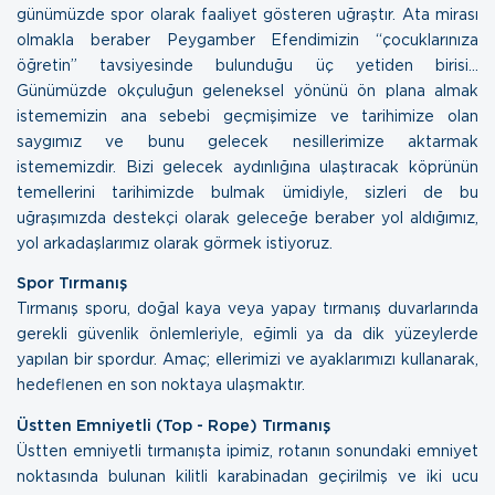
günümüzde spor olarak faaliyet gösteren uğraştır. Ata mirası
olmakla beraber Peygamber Efendimizin “çocuklarınıza
öğretin” tavsiyesinde bulunduğu üç yetiden birisi...
Günümüzde okçuluğun geleneksel yönünü ön plana almak
istememizin ana sebebi geçmişimize ve tarihimize olan
saygımız ve bunu gelecek nesillerimize aktarmak
istememizdir. Bizi gelecek aydınlığına ulaştıracak köprünün
temellerini tarihimizde bulmak ümidiyle, sizleri de bu
uğraşımızda destekçi olarak geleceğe beraber yol aldığımız,
yol arkadaşlarımız olarak görmek istiyoruz.
Spor Tırmanış
Tırmanış sporu, doğal kaya veya yapay tırmanış duvarlarında
gerekli güvenlik önlemleriyle, eğimli ya da dik yüzeylerde
yapılan bir spordur. Amaç; ellerimizi ve ayaklarımızı kullanarak,
hedeflenen en son noktaya ulaşmaktır.
Üstten Emniyetli (Top - Rope) Tırmanış
Üstten emniyetli tırmanışta ipimiz, rotanın sonundaki emniyet
noktasında bulunan kilitli karabinadan geçirilmiş ve iki ucu