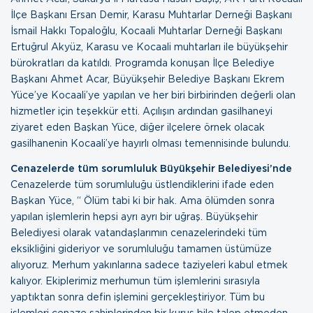
İlçe Başkanı Ersan Demir, Karasu Muhtarlar Derneği Başkanı
İsmail Hakkı Topaloğlu, Kocaali Muhtarlar Derneği Başkanı
Ertuğrul Akyüz, Karasu ve Kocaali muhtarları ile büyükşehir
bürokratları da katıldı. Programda konuşan İlçe Belediye
Başkanı Ahmet Acar, Büyükşehir Belediye Başkanı Ekrem
Yüce’ye Kocaali’ye yapılan ve her biri birbirinden değerli olan
hizmetler için teşekkür etti. Açılışın ardından gasilhaneyi
ziyaret eden Başkan Yüce, diğer ilçelere örnek olacak
gasilhanenin Kocaali’ye hayırlı olması temennisinde bulundu.
Cenazelerde tüm sorumluluk Büyükşehir Belediyesi’nde
Cenazelerde tüm sorumluluğu üstlendiklerini ifade eden
Başkan Yüce, “ Ölüm tabi ki bir hak. Ama ölümden sonra
yapılan işlemlerin hepsi ayrı ayrı bir uğraş. Büyükşehir
Belediyesi olarak vatandaşlarımın cenazelerindeki tüm
eksikliğini gideriyor ve sorumluluğu tamamen üstümüze
alıyoruz. Merhum yakınlarına sadece taziyeleri kabul etmek
kalıyor. Ekiplerimiz merhumun tüm işlemlerini sırasıyla
yaptıktan sonra defin işlemini gerçekleştiriyor. Tüm bu
işlemleri cenaze sahiplerinden bir kuruş bile talep etmeden