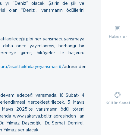
u yıl “Deniz” olacak. Şairin de şiir ve
risi olan “Deniz”, yarışmanın ödüllerini
Haberler
tılabileceği gibi her yarışmacı, yarışmaya
ya daha önce yayımlanmış, herhangi bir
receye girmiş hikâyeler ile başvuru
vuru/5saitfaikhikayeyarismasi#/
adresinden
 devam edeceği yarışmada, 16 Şubat- 4
erlendirmesi gerçekleştirilecek. 5 Mayıs
Kültür Sanat
 9 Mayıs 2025’te yarışmanın ödül töreni
amanda www.sakarya.bel.tr adresinden ilan
Dr. Yılmaz Daşcıoğlu, Dr. Serhat Demirel,
n Yılmaz yer alacak.