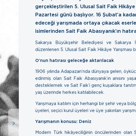
gerçekleştirilen 5. Ulusal Sait Faik Hikây
Pazartesi günü başlıyor. 16 Şubat’a kad
edeceği yarışmada ortaya çıkacak eserler
isimlerinden Sait Faik Abasıyanık’ın hatır
Sakarya Büyükşehir Belediyesi ve Sakarya İl
düzenlenen 5. Ulusal Sait Faik Hikâye Yarışması ba
O’nun hatırası geleceğe aktarılacak
1906 yılında Adapazarı’nda dünyaya gelen, öykücü
edinmiş olan Sait Faik Abasıyanık’ın anısını yaş
desteklemek ve Sait Faik’i genç kuşaklara tanıtm
yaş üzerinde herkes katılabilecek.
Yarışmaya katılım için herhangi bir şehir veya bö
üyeleri, seçici kurul üyeleri ve üye yakınları yarı
Yarışmanın konusu: Deniz
Modern Türk hikâyeciliğinin öncülerinden olan S