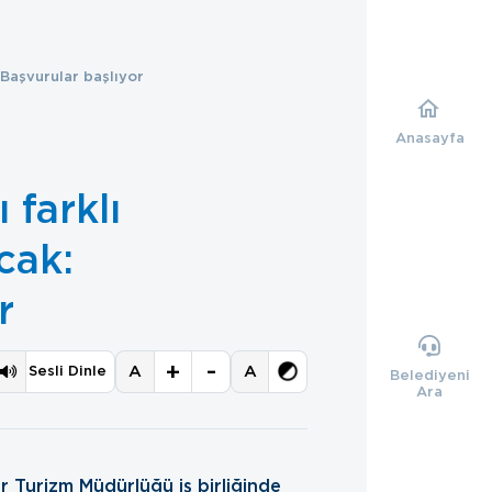
: Başvurular başlıyor
Anasayfa
 farklı
cak:
r
+
-
A
A
Sesli Dinle
Belediyeni
Ara
r Turizm Müdürlüğü iş birliğinde