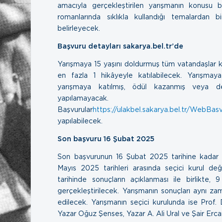
amacıyla gerçekleştirilen yarışmanın konusu b
romanlarında sıklıkla kullandığı temalardan bi
belirleyecek.
Başvuru detayları sakarya.bel.tr’de
Yarışmaya 15 yaşını doldurmuş tüm vatandaşlar ka
en fazla 1 hikâyeyle katılabilecek. Yarışma
yarışmaya katılmış, ödül kazanmış veya de
yapılamayacak.
Başvurular
https://ulakbel.sakarya.bel.tr/WebBas
yapılabilecek.
Son başvuru 16 Şubat 2025
Son başvurunun 16 Şubat 2025 tarihine kadar
Mayıs 2025 tarihleri arasında seçici kurul değ
tarihinde sonuçların açıklanması ile birlikte,
gerçekleştirilecek. Yarışmanın sonuçları aynı z
edilecek. Yarışmanın seçici kurulunda ise Prof. 
Yazar Oğuz Şenses, Yazar A. Ali Ural ve Şair Erca