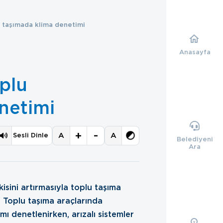
 taşımada klima denetimi
Anasayfa
plu
netimi
+
-
A
A
Sesli Dinle
Belediyeni
Ara
kisini artırmasıyla toplu taşıma
ı. Toplu taşıma araçlarında
mı denetlenirken, arızalı sistemler