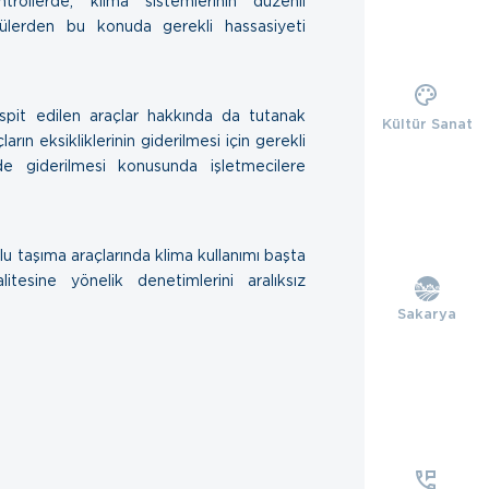
trollerde, klima sistemlerinin düzenli
cülerden bu konuda gerekli hassasiyeti
spit edilen araçlar hakkında da tutanak
Kültür Sanat
ların eksikliklerinin giderilmesi için gerekli
ede giderilmesi konusunda işletmecilere
 taşıma araçlarında klima kullanımı başta
esine yönelik denetimlerini aralıksız
Sakarya