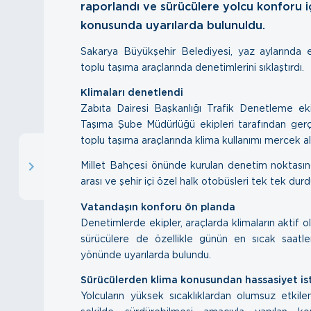
raporlandı ve sürücülere yolcu konforu iç
konusunda uyarılarda bulunuldu.
Sakarya Büyükşehir Belediyesi, yaz aylarında etk
toplu taşıma araçlarında denetimlerini sıklaştırdı.
Klimaları denetlendi
Zabıta Dairesi Başkanlığı Trafik Denetleme ekip
Taşıma Şube Müdürlüğü ekipleri tarafından gerçe
toplu taşıma araçlarında klima kullanımı mercek alt
Millet Bahçesi önünde kurulan denetim noktasında,
arası ve şehir içi özel halk otobüsleri tek tek durd
Vatandaşın konforu ön planda
Denetimlerde ekipler, araçlarda klimaların aktif o
sürücülere de özellikle günün en sıcak saatler
yönünde uyarılarda bulundu.
Sürücülerden klima konusundan hassasiyet is
Yolcuların yüksek sıcaklıklardan olumsuz etkil