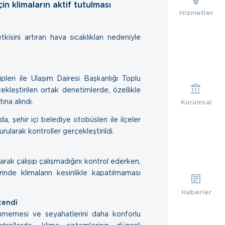
in klimaların aktif tutulması
Hizmetler
isini artıran hava sıcaklıkları nedeniyle
leri ile Ulaşım Dairesi Başkanlığı Toplu
kleştirilen ortak denetimlerde, özellikle
ına alındı.
Kurumsal
 şehir içi belediye otobüsleri ile ilçeler
urularak kontroller gerçekleştirildi.
larak çalışıp çalışmadığını kontrol ederken,
inde klimaların kesinlikle kapatılmaması
Haberler
tendi
enmemesi ve seyahatlerini daha konforlu